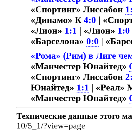
«Спортинг» Лиссабон
1
«Динамо» К
4:0
| «Спор
«Лион»
1:1
| «Лион»
1:0
«Барселона»
0:0
| «Бар
«Рома» (Рим) в Лиге че
«Манчестер Юнайтед»
«Спортинг» Лиссабон
2
Юнайтед»
1:1
| «Реал»
«Манчестер Юнайтед»
Технические данные этого ма
10/5_1/?view=page