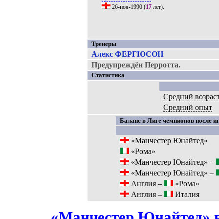
26-ноя-1990
(
17
лет).
Тренеры
Алекс ФЕРГЮСОН
Предупреждён Перротта.
Статистика
Средний возрас
Средний опыт
Баланс в Лиге чемпионов после иг
«Манчестер Юнайтед»
«Рома»
«Манчестер Юнайтед» –
«Манчестер Юнайтед» –
Англия –
«Рома»
Англия –
Италия
«Манчестер Юнайтед» в