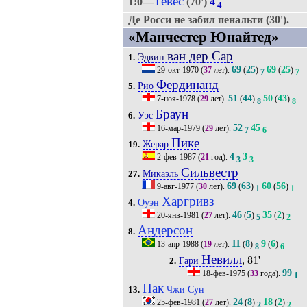
Тевес
1:0—
(70')
4
4
Де Росси не забил пенальти (30').
«Манчестер Юнайтед»
ван дер Сар
Эдвин
1.
69
25
69
25
29-окт-1970
(
37
лет).
(
)
(
)
7
7
Фердинанд
Рио
5.
51
44
50
43
7-ноя-1978
(
29
лет).
(
)
(
)
8
8
Браун
Уэс
6.
52
45
16-мар-1979
(
29
лет).
7
6
Пике
Жерар
19.
4
3
2-фев-1987
(
21
год).
3
3
Сильвестр
Микаэль
27.
69
63
60
56
9-авг-1977
(
30
лет).
(
)
(
)
1
1
Харгривз
Оуэн
4.
46
5
35
2
20-янв-1981
(
27
лет).
(
)
(
)
5
2
Андерсон
8.
11
8
9
6
13-апр-1988
(
19
лет).
(
)
(
)
8
6
Невилл
, 81'
Гари
2.
99
18-фев-1975
(
33
года).
1
Пак
Чжи Сун
13.
24
8
18
2
25-фев-1981
(
27
лет).
(
)
(
)
2
2