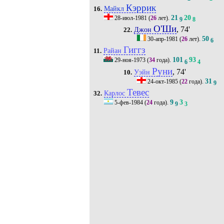
Кэррик
Майкл
16.
21
20
28-июл-1981
(
26
лет).
9
8
О'Ши
, 74'
Джон
22.
50
30-апр-1981
(
26
лет).
6
Гиггз
Райан
11.
101
93
29-ноя-1973
(
34
года).
6
4
Руни
, 74'
Уэйн
10.
31
24-окт-1985
(
22
года).
9
Тевес
Карлос
32.
9
3
5-фев-1984
(
24
года).
9
3