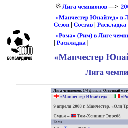
Лига чемпионов
—>
20
«Манчестер Юнайтед» в Л
Сезон
|
Состав
|
Раскладка
«Рома» (Рим) в Лиге чемп
|
Раскладка
|
«Манчестер Юнайт
Лига чемпи
Лига чемпионов. 1/4 финала. Ответный мат
«Манчестер Юнайтед»
—
«Ро
9 апреля 2008 г.
Манчестер.
«Олд Т
Судья –
Том-Хеннинг Эвребё.
Голы