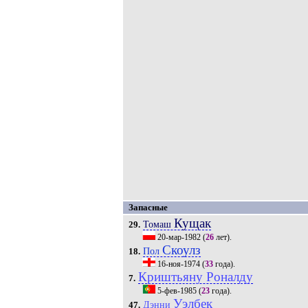
Запасные
Кущак
Томаш
29.
20-мар-1982
(
26
лет).
Скоулз
Пол
18.
16-ноя-1974
(
33
года).
Криштьяну Роналду
7.
5-фев-1985
(
23
года).
Уэлбек
Дэнни
47.