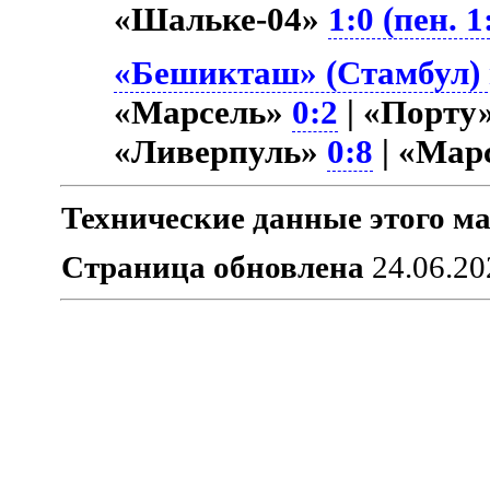
«Шальке-04»
1:0 (пен. 1
«Бешикташ» (Стамбул) 
«Марсель»
0:2
| «Порту
«Ливерпуль»
0:8
| «Мар
Технические данные этого ма
Страница обновлена
24.06.20