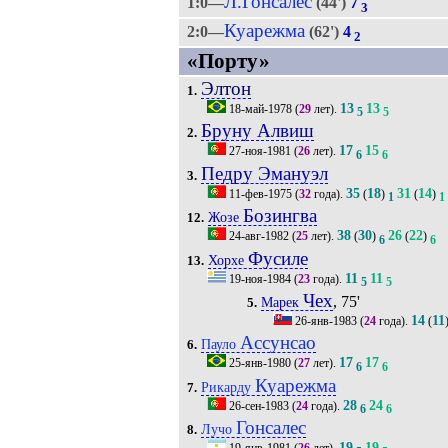
Л.Гонсалес
1:0—
(44')
7
3
Куарежма
2:0—
(62')
4
2
«Порту»
Элтон
1.
13
13
18-май-1978
(
29
лет).
5
5
Бруну Алвиш
2.
17
15
27-ноя-1981
(
26
лет).
6
6
Педру Эмануэл
3.
35
18
31
14
11-фев-1975
(
32
года).
(
)
(
)
1
1
Бозингва
Жозе
12.
38
30
26
22
24-авг-1982
(
25
лет).
(
)
(
)
6
6
Фусиле
Хорхе
13.
11
11
19-ноя-1984
(
23
года).
5
5
Чех
, 75'
Марек
5.
14
11
26-янв-1983
(
24
года).
(
Ассунсао
Пауло
6.
17
17
25-янв-1980
(
27
лет).
6
6
Куарежма
Рикарду
7.
28
24
26-сен-1983
(
24
года).
6
6
Гонсалес
Лучо
8.
19
19