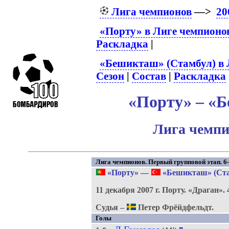
Лига чемпионов
—>
20
«Порту» в Лиге чемпионо
Раскладка
|
«Бешикташ» (Стамбул) в 
Сезон
|
Состав
|
Раскладка
«Порту» – «Б
Лига чемпи
Лига чемпионов. Первый групповой этап. 6-
«Порту»
—
«Бешикташ» (Ста
11 декабря 2007 г.
Порту.
«Драган».
Судья –
Петер Фрёйдфельдт.
Голы