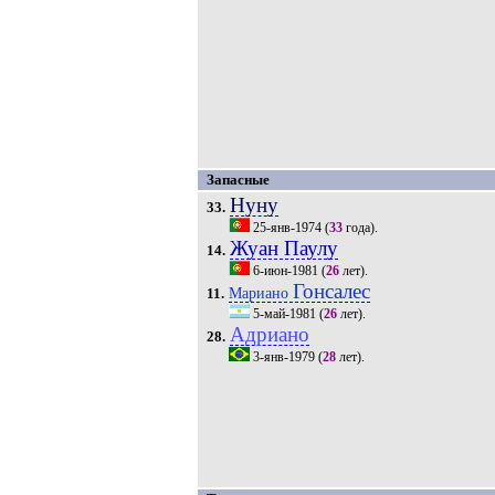
Запасные
Нуну
33.
25-янв-1974
(
33
года).
Жуан Паулу
14.
6-июн-1981
(
26
лет).
Гонсалес
Мариано
11.
5-май-1981
(
26
лет).
Адриано
28.
3-янв-1979
(
28
лет).