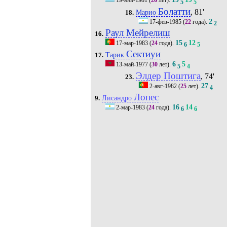
19-янв-1981
(
26
лет).
5
5
Болатти
, 81'
Марио
18.
2
17-фев-1985
(
22
года).
2
Раул Мейрелиш
16.
15
12
17-мар-1983
(
24
года).
6
5
Сектиуи
Тарик
17.
6
5
13-май-1977
(
30
лет).
5
4
Элдер Поштига
, 74'
23.
27
2-авг-1982
(
25
лет).
4
Лопес
Лисандро
9.
16
14
2-мар-1983
(
24
года).
6
6