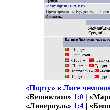
Тренеры
Жезуалду ФЕРРЕЙРА
Предупреждены Куарежма — Рюштю
Статистика
Средний воз
Средний оп
Баланс в Лиге чемпионов после
«Порту»
«Бешикташ»
«Порту» –
«Бешикт
«Порту» –
Турция
Португалия –
«Беш
Португалия –
Турц
«Порту» в Лиге чемпион
«Бешикташ»
1:0
| «Мар
«Ливерпуль»
1:4
| «Беш