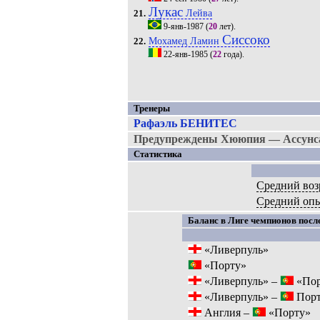
Лукас
Лейва
21.
9-янв-1987
(
20
лет).
Сиссоко
Мохамед Ламин
22.
22-янв-1985
(
22
года).
Тренеры
Рафаэль БЕНИТЕС
Предупреждены Хююпия — Ассунса
Статистика
Средний воз
Средний оп
Баланс в Лиге чемпионов после
«Ливерпуль»
«Порту»
«Ливерпуль» –
«Пор
«Ливерпуль» –
Порт
Англия –
«Порту»