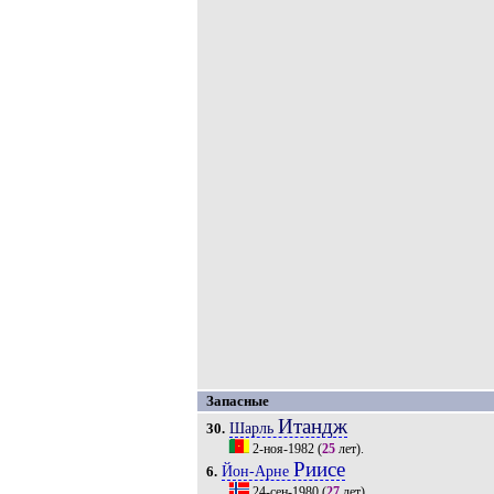
Запасные
Итандж
Шарль
30.
2-ноя-1982
(
25
лет).
Риисе
Йон-Арне
6.
24-сен-1980
(
27
лет).