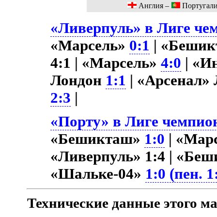
Англия –
Португал
«Ливерпуль» в Лиге чем
«Марсель»
0:1
| «Беши
4:1 | «Марсель»
4:0
| «И
Лондон
1:1
| «Арсенал»
2:3
|
«Порту» в Лиге чемпион
«Бешикташ»
1:0
| «Мар
«Ливерпуль» 1:4 | «Бе
«Шальке-04»
1:0 (пен. 1
Технические данные этого ма