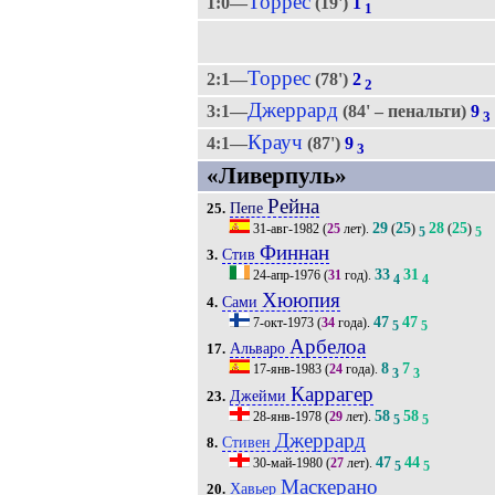
Торрес
1:0—
(19')
1
1
Торрес
2:1—
(78')
2
2
Джеррард
3:1—
(84' – пенальти)
9
3
Крауч
4:1—
(87')
9
3
«Ливерпуль»
Рейна
Пепе
25.
29
25
28
25
31-авг-1982
(
25
лет).
(
)
(
)
5
5
Финнан
Стив
3.
33
31
24-апр-1976
(
31
год).
4
4
Хююпия
Сами
4.
47
47
7-окт-1973
(
34
года).
5
5
Арбелоа
Альваро
17.
8
7
17-янв-1983
(
24
года).
3
3
Каррагер
Джейми
23.
58
58
28-янв-1978
(
29
лет).
5
5
Джеррард
Стивен
8.
47
44
30-май-1980
(
27
лет).
5
5
Маскерано
Хавьер
20.