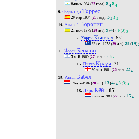
8
8
8-июн-1984
(
23
года).
4
4
Торрес
Фернандо
9.
3
3
20-мар-1984
(
23
года).
3
3
Воронин
Андрей
10.
9
4
6
3
21-июл-1979
(
28
лет).
(
)
(
)
4
3
Кьюэлл
, 63'
Харри
7.
28
19
22-сен-1978
(
29
лет).
(
)
Бенаюн
Йосси
11.
4
3
5-май-1980
(
27
лет).
4
3
Крауч
, 71'
Питер
15.
22
30-янв-1981
(
26
лет).
4
Бабел
Райан
19.
13
4
8
3
19-дек-1986
(
20
лет).
(
)
(
)
4
3
Кёйт
, 85'
Дирк
18.
15
22-июл-1980
(
27
лет).
4