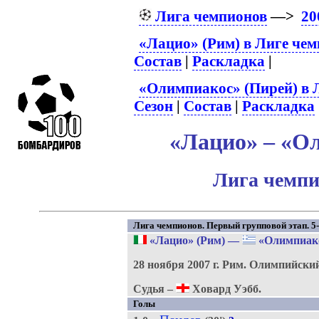
Лига чемпионов
—>
20
«Лацио» (Рим) в Лиге че
Состав
|
Раскладка
|
«Олимпиакос» (Пирей) в 
Сезон
|
Состав
|
Раскладка
«Лацио» – «Ол
Лига чемпи
Лига чемпионов. Первый групповой этап. 5-
«Лацио» (Рим)
—
«Олимпиако
28 ноября 2007 г.
Рим.
Олимпийский
Судья –
Ховард Уэбб.
Голы