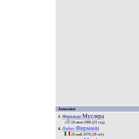
Запасные
Муслера
Фернандо
1.
16-июн-1986
(
21
год).
Фирмани
Фабио
4.
26-май-1978
(
29
лет).