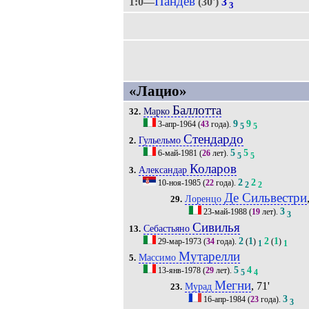
Пандев
1:0—
(30')
3
3
«Лацио»
Баллотта
Марко
32.
9
9
3-апр-1964
(
43
года).
5
5
Стендардо
Гульельмо
2.
5
5
6-май-1981
(
26
лет).
5
5
Коларов
Александар
3.
2
2
10-ноя-1985
(
22
года).
2
2
Де Сильвестри
Лоренцо
29.
3
23-май-1988
(
19
лет).
3
Сивилья
Себастьяно
13.
2
1
2
1
29-мар-1973
(
34
года).
(
)
(
)
1
1
Мутарелли
Массимо
5.
5
4
13-янв-1978
(
29
лет).
5
4
Мегни
, 71'
Мурад
23.
3
16-апр-1984
(
23
года).
3