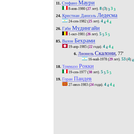
Маури
Стефано
11.
8
3
3
8-янв-1980
(
27
лет).
(
)
3
3
Ледесма
Кристиан Даниэль
24.
4
4
24-сен-1982
(
25
лет).
4
4
Мудингайи
Габи
26.
5
5
1-окт-1981
(
26
лет).
5
5
Бехрами
Валон
85.
4
4
19-апр-1985
(
22
года).
4
4
Скалони
, 77'
Лионель
6.
53
4
16-май-1978
(
29
лет).
(
)
4
Рокки
Томмазо
18.
5
5
19-сен-1977
(
30
лет).
5
5
Пандев
Горан
19.
4
4
27-июл-1983
(
24
года).
4
4