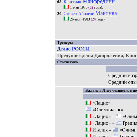
Манфредини
Кристиан
68.
1-май-1975
(
32
года).
Макинва
Стивен Айоделе
20.
26-июл-1983
(
24
года).
Тренеры
Делио РОССИ
Предупреждены Джорджевич, Крист
Статистика
Средний возр
Средний опы
Баланс в Лиге чемпионов по
«Лацио»
«Олимпиакос»
«Лацио» –
«Олим
«Лацио» –
Греци
Италия –
«Олимп
Италия –
Греция