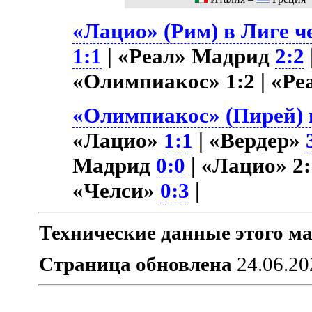
«Лацио» (Рим) в Лиге ч
1:1
| «Реал» Мадрид
2:2
«Олимпиакос» 1:2 | «Р
«Олимпиакос» (Пирей) в
«Лацио»
1:1
| «Вердер»
Мадрид
0:0
| «Лацио» 2:
«Челси»
0:3
|
Технические данные этого ма
Страница обновлена
24.06.20