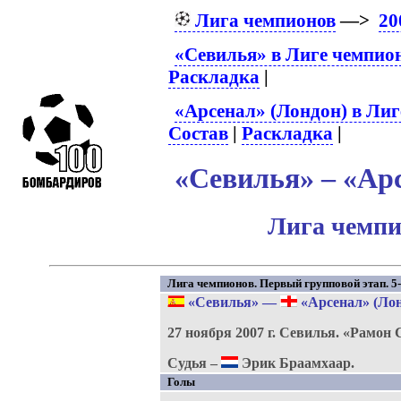
Лига чемпионов
—>
20
«Севилья» в Лиге чемпио
Раскладка
|
«Арсенал» (Лондон) в Лиг
Состав
|
Раскладка
|
«Севилья» – «Арс
Лига чемпи
Лига чемпионов. Первый групповой этап. 5-
«Севилья»
—
«Арсенал» (Лон
27 ноября 2007 г.
Севилья.
«Рамон 
Судья –
Эрик Браамхаар.
Голы