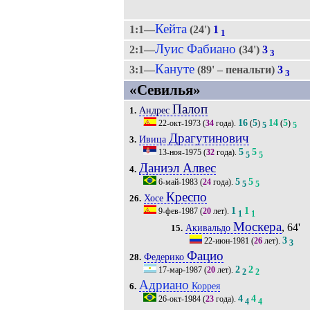
Кейта
1:1—
(24')
1
1
Луис Фабиано
2:1—
(34')
3
3
Кануте
3:1—
(89' – пенальти)
3
3
«Севилья»
Палоп
Андрес
1.
16
5
14
5
22-окт-1973
(
34
года).
(
)
(
)
5
5
Драгутинович
Ивица
3.
5
5
13-ноя-1975
(
32
года).
5
5
Даниэл Алвес
4.
5
5
6-май-1983
(
24
года).
5
5
Креспо
Хосе
26.
1
1
9-фев-1987
(
20
лет).
1
1
Москера
, 64'
Акивальдо
15.
3
22-июн-1981
(
26
лет).
3
Фацио
Федерико
28.
2
2
17-мар-1987
(
20
лет).
2
2
Адриано
Коррея
6.
4
4
26-окт-1984
(
23
года).
4
4