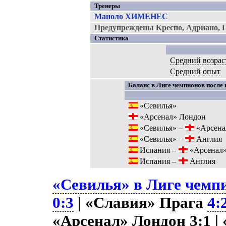
Тренеры
Маноло ХИМЕНЕС
Предупреждены Креспо, Адриано, П
Статистика
Средний возрас
Средний опыт
Баланс в Лиге чемпионов после 
«Севилья»
«Арсенал» Лондон
«Севилья» –
«Арсена
«Севилья» –
Англия
Испания –
«Арсенал
Испания –
Англия
«Севилья» в Лиге чемпи
0:3
| «Славия» Прага
4:
«Арсенал» Лондон 3:1 