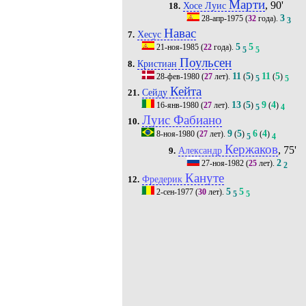
Марти
, 90'
Хосе Луис
18.
3
28-апр-1975
(
32
года).
3
Навас
Хесус
7.
5
5
21-ноя-1985
(
22
года).
5
5
Поульсен
Кристиан
8.
11
5
11
5
28-фев-1980
(
27
лет).
(
)
(
)
5
5
Кейта
Сейду
21.
13
5
9
4
16-янв-1980
(
27
лет).
(
)
(
)
5
4
Луис Фабиано
10.
9
5
6
4
8-ноя-1980
(
27
лет).
(
)
(
)
5
4
Кержаков
, 75'
Александр
9.
2
27-ноя-1982
(
25
лет).
2
Кануте
Фредерик
12.
5
5
2-сен-1977
(
30
лет).
5
5