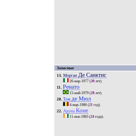
Запасные
Де Санктис
Морган
13.
26-мар-1977
(
30
лет).
Ренато
11.
15-май-1979
(
28
лет).
де Мюл
Том
20.
4-мар-1986
(
21
год).
Коне
Аруна
22.
11-ноя-1983
(
24
года).