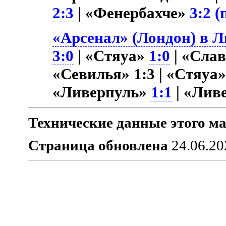
2:3
| «Фенербахче»
3:2 (
«Арсенал» (Лондон) в Л
3:0
| «Стяуа»
1:0
| «Сла
«Севилья» 1:3 | «Стяуа
«Ливерпуль»
1:1
| «Лив
Технические данные этого ма
Страница обновлена
24.06.20