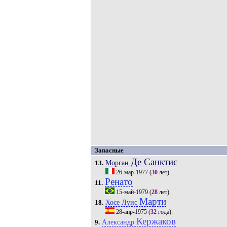
Запасные
Де Санктис
Морган
13.
26-мар-1977
(
30
лет).
Ренато
11.
15-май-1979
(
28
лет).
Марти
Хосе Луис
18.
28-апр-1975
(
32
года).
Кержаков
Александр
9.