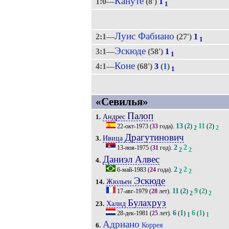
Кануте
1:0—
(8')
1
1
Луис Фабиано
2:1—
(27')
1
1
Эскюде
3:1—
(58')
1
1
Коне
4:1—
(68')
3
(
1
)
1
«Севилья»
Палоп
Андрес
1.
13
2
11
2
22-окт-1973
(
33
года).
(
)
(
)
2
2
Драгутинович
Ивица
3.
2
2
13-ноя-1975
(
31
год).
2
2
Даниэл Алвес
4.
2
2
6-май-1983
(
24
года).
2
2
Эскюде
Жюльен
14.
11
2
9
2
17-авг-1979
(
28
лет).
(
)
(
)
2
2
Булахруз
Халид
23.
6
1
6
1
28-дек-1981
(
25
лет).
(
)
(
)
1
1
Адриано
Коррея
6.