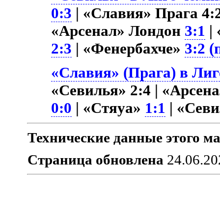
0:3
| «Славия» Прага 4:
«Арсенал» Лондон
3:1
|
2:3
| «Фенербахче»
3:2 (
«Славия» (Прага) в Лиг
«Севилья» 2:4 | «Арсен
0:0
| «Стяуа»
1:1
| «Сев
Технические данные этого ма
Страница обновлена
24.06.20