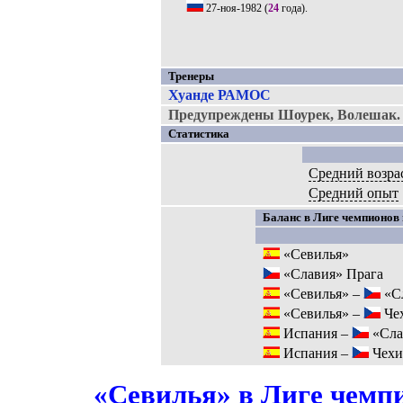
27-ноя-1982
(
24
года).
Тренеры
Хуанде РАМОС
Предупреждены Шоурек, Волешак.
Статистика
Средний возра
Средний опыт
Баланс в Лиге чемпионов 
«Севилья»
«Славия» Прага
«Севилья» –
«Сл
«Севилья» –
Че
Испания –
«Сла
Испания –
Чехи
«Севилья» в Лиге чемпи