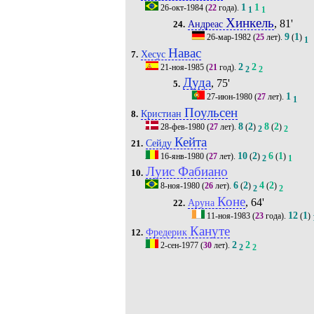
1
1
26-окт-1984
(
22
года).
1
1
Хинкель
, 81'
Андреас
24.
9
1
26-мар-1982
(
25
лет).
(
)
1
Навас
Хесус
7.
2
2
21-ноя-1985
(
21
год).
2
2
Дуда
, 75'
5.
1
27-июн-1980
(
27
лет).
1
Поульсен
Кристиан
8.
8
2
8
2
28-фев-1980
(
27
лет).
(
)
(
)
2
2
Кейта
Сейду
21.
10
2
6
1
16-янв-1980
(
27
лет).
(
)
(
)
2
1
Луис Фабиано
10.
6
2
4
2
8-ноя-1980
(
26
лет).
(
)
(
)
2
2
Коне
, 64'
Аруна
22.
12
1
11-ноя-1983
(
23
года).
(
)
Кануте
Фредерик
12.
2
2
2-сен-1977
(
30
лет).
2
2