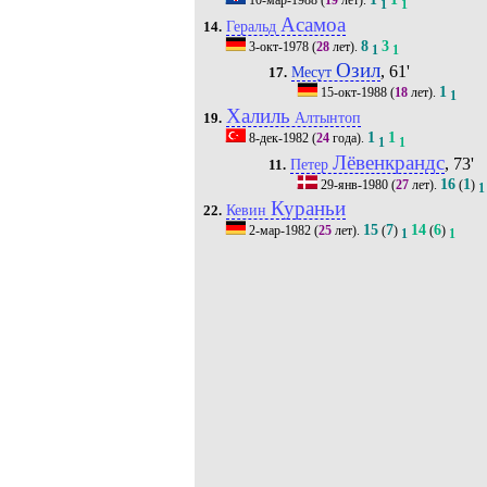
10-мар-1988
(
19
лет).
1
1
Асамоа
Геральд
14.
8
3
3-окт-1978
(
28
лет).
1
1
Озил
, 61'
Месут
17.
1
15-окт-1988
(
18
лет).
1
Халиль
Алтынтоп
19.
1
1
8-дек-1982
(
24
года).
1
1
Лёвенкрандс
, 73'
Петер
11.
16
1
29-янв-1980
(
27
лет).
(
)
1
Кураньи
Кевин
22.
15
7
14
6
2-мар-1982
(
25
лет).
(
)
(
)
1
1