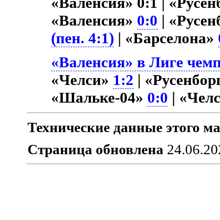
«Валенсия» 0:1 | «Русе
«Валенсия»
0:0
| «Русе
(пен. 4:1)
| «Барселона»
«Валенсия» в Лиге чемп
«Челси»
1:2
| «Русенбор
«Шальке-04»
0:0
| «Чел
Технические данные этого ма
Страница обновлена
24.06.20