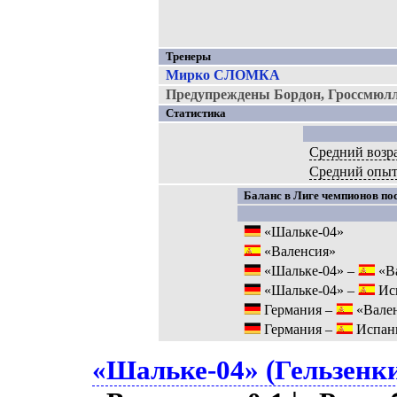
Тренеры
Мирко СЛОМКА
Предупреждены Бордон, Гроссмюлл
Статистика
Средний возр
Средний опы
Баланс в Лиге чемпионов пос
«Шальке-04»
«Валенсия»
«Шальке-04» –
«В
«Шальке-04» –
Ис
Германия –
«Вале
Германия –
Испан
«Шальке-04» (Гельзенки