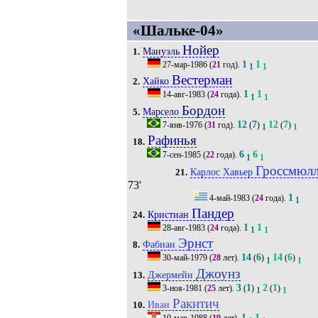
«Шальке-04»
Нойер
Мануэль
1.
1
1
27-мар-1986
(
21
год).
1
1
Вестерман
Хайко
2.
1
1
14-авг-1983
(
24
года).
1
1
Бордон
Марсело
5.
12
7
12
7
7-янв-1976
(
31
год).
(
)
(
)
1
1
Рафинья
18.
6
6
7-сен-1985
(
22
года).
1
1
Гроссмюл
Карлос Хавьер
21.
73'
1
4-май-1983
(
24
года).
1
Пандер
Кристиан
24.
1
1
28-авг-1983
(
24
года).
1
1
Эрнст
Фабиан
8.
14
6
14
6
30-май-1979
(
28
лет).
(
)
(
)
1
1
Джоунз
Джермейн
13.
3
1
2
1
3-ноя-1981
(
25
лет).
(
)
(
)
1
1
Ракитич
Иван
10.
1
1