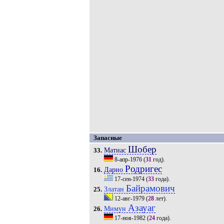
Запасные
Шобер
Матиас
33.
8-апр-1976
(
31
год).
Родригес
Дарио
16.
17-сен-1974
(
33
года).
Байрамович
Златан
25.
12-авг-1979
(
28
лет).
Азауаг
Мимун
26.
17-ноя-1982
(
24
года).