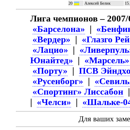
20
Алексей Белик
15
Лига чемпионов – 2007/
«Барселона»
|
«Бенфи
«Вердер»
|
«Глазго Ре
«Лацио»
|
«Ливерпуль
Юнайтед»
|
«Марсель»
«Порту»
|
ПСВ Эйндхо
«Русенборг»
|
«Севиль
«Спортинг» Лиссабон
|
«Челси»
|
«Шальке-0
Для ваших зам