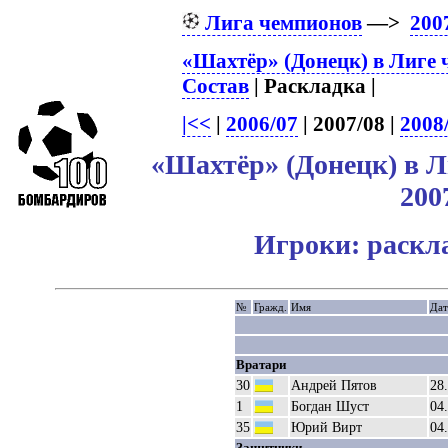
Лига чемпионов
—>
200
«Шахтёр» (Донецк) в Лиге
Состав
| Раскладка |
|<<
|
2006/07
| 2007/08 |
2008
«Шахтёр» (Донецк) в 
200
Игроки: раскл
№
Гражд.
Имя
Дат
Вратари
30
Андрей Пятов
28
1
Богдан Шуст
04
35
Юрий Вирт
04
Защитники