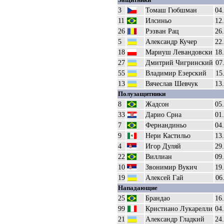
3
Томаш Гюбшман
04
11
Илсиньо
12
26
Рэзван Рац
26
5
Александр Кучер
22
18
Мариуш Левандовски
18
27
Дмитрий Чигринский
07
55
Владимир Езерский
15
13
Вячеслав Шевчук
13
Полузащитники
8
Жадсон
05
33
Дарио Срна
01
7
Фернандиньо
04
9
Нери Кастильо
13
4
Игор Дуляй
29
22
Виллиан
09
10
Звонимир Вукич
19
19
Алексей Гай
06
Нападающие
25
Брандао
16
99
Кристиано Лукарелли
04
21
Александр Гладкий
24