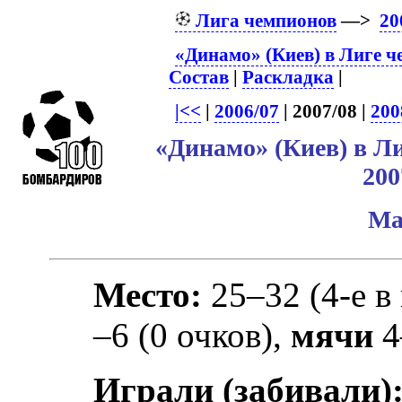
Лига чемпионов
—>
20
«Динамо» (Киев) в Лиге 
Состав
|
Раскладка
|
|<<
|
2006/07
| 2007/08 |
200
«Динамо» (Киев) в Л
200
Ма
Место:
25–32 (4-е в
–6 (0 очков),
мячи
4
Играли (забивали)