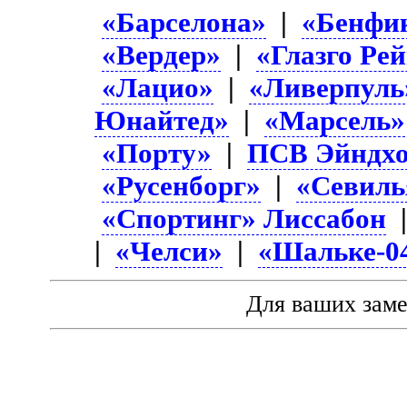
«Барселона»
|
«Бенфи
«Вердер»
|
«Глазго Ре
«Лацио»
|
«Ливерпуль
Юнайтед»
|
«Марсель»
«Порту»
|
ПСВ Эйндхо
«Русенборг»
|
«Севиль
«Спортинг» Лиссабон
|
«Челси»
|
«Шальке-0
Для ваших зам