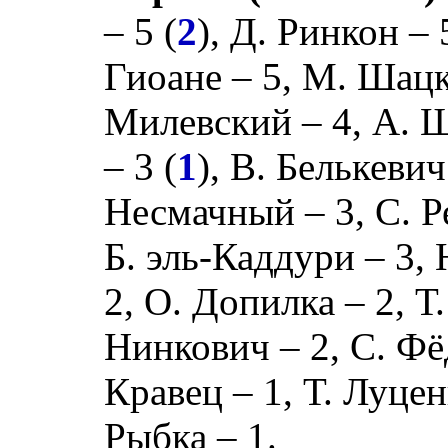
– 5 (
2
),
Д. Ринкон
– 
Гиоане
– 5,
М. Шац
Милевский
– 4,
А. 
– 3 (
1
),
В. Белькевич
Несмачный
– 3,
С. Р
Б. эль-Каддури
– 3,
2,
О. Допилка
– 2,
Т
Нинкович
– 2,
С. Фё
Кравец
– 1,
Т. Луце
Рыбка
– 1.