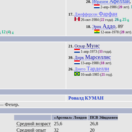
Афеллай
,
Ибрахим
20.
2-апр-1986
(
20
лет).
Фарфан
Джефферсон
17.
26
25
26-окт-1984
(
22
года).
6
6
Аддо
, 89'
Эрик
18.
12
4
(
)
12-ноя-1978
(
28
лет)
6
4
Мунс
Оскар
21.
1-апр-1973
(
33
года).
Марселлис
Дирк
39.
13-апр-1988
(
18
лет).
Тарделли
Диего
26.
10-май-1985
(
21
год).
Роналд КУМАН
— Фехер.
«Арсенал» Лондон
ПСВ Эйндховен
Средний возраст
25,6
26,8
Средний опыт
32
20