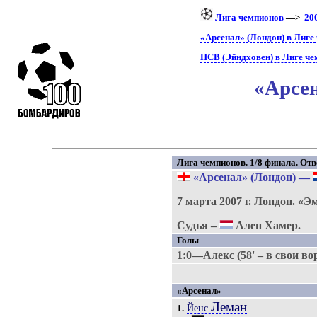
Лига чемпионов
—>
20
«Арсенал» (Лондон) в Лиге
ПСВ (Эйндховен) в Лиге ч
«Арсен
Лига чемпионов. 1/8 финала. Отв
«Арсенал» (Лондон)
—
7 марта 2007 г.
Лондон.
«Э
Судья –
Ален Хамер.
Голы
1:0—Алекс (58' – в свои во
«Арсенал»
Леман
Йенс
1.