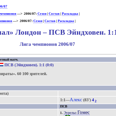
06/07
 чемпионов
—> 2006/07:
Сезон
|
Состав
|
Раскладка
|
емпионов
—> 2006/07:
Сезон
|
Состав
|
Раскладка
|
ал» Лондон – ПСВ Эйндховен. 1:
Лига чемпионов 2006/07
етный матч.
ПСВ (Эйндховен)
. 1:1 (0:0)
мираты».
60 100 зрителей.
рота)
Алекс
1:1—
(83')
4
2
ПСВ
Гомес
Эурельо
1.