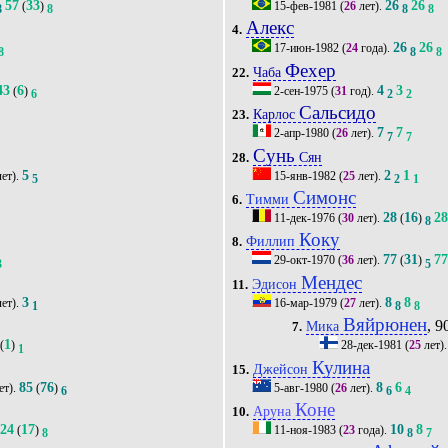
57
33
26
26
(
)
15-фев-1981
(
26
лет).
8
8
8
8
Алекс
4.
26
26
17-июн-1982
(
24
года).
8
8
8
Фехер
Чаба
22.
43
6
4
3
(
)
2-сен-1975
(
31
год).
6
2
2
Сальсидо
Карлос
23.
7
7
2-апр-1980
(
26
лет).
5
7
7
Сунь
Сян
28.
5
2
1
ет).
15-янв-1982
(
25
лет).
5
2
1
Симонс
Тимми
6.
28
16
2
11-дек-1976
(
30
лет).
(
)
8
Коку
Филлип
8.
77
31
7
29-окт-1970
(
36
лет).
(
)
3
5
Мендес
Эдисон
11.
3
8
8
ет).
16-мар-1979
(
27
лет).
1
8
8
Вяйрюнен
, 9
Мика
7.
1
(
)
28-дек-1981
(
25
лет)
1
Кулина
'
Джейсон
15.
85
76
8
6
ет).
(
)
5-авг-1980
(
26
лет).
6
6
4
Коне
Аруна
10.
24
17
10
8
(
)
11-ноя-1983
(
23
года).
8
8
7