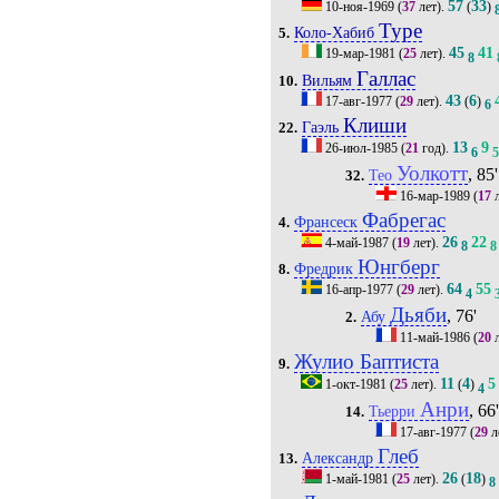
57
33
10-ноя-1969
(
37
лет).
(
)
Туре
Коло-Хабиб
5.
45
41
19-мар-1981
(
25
лет).
8
Галлас
Вильям
10.
43
6
17-авг-1977
(
29
лет).
(
)
6
Клиши
Гаэль
22.
13
9
26-июл-1985
(
21
год).
6
Уолкотт
, 85'
Тео
32.
16-мар-1989
(
17
л
Фабрегас
Франсеск
4.
26
22
4-май-1987
(
19
лет).
8
8
Юнгберг
Фредрик
8.
64
55
16-апр-1977
(
29
лет).
4
Дьяби
, 76'
Абу
2.
11-май-1986
(
20
л
Жулио Баптиста
9.
11
4
5
1-окт-1981
(
25
лет).
(
)
4
Анри
, 66
Тьерри
14.
17-авг-1977
(
29
л
Глеб
Александр
13.
26
18
1-май-1981
(
25
лет).
(
)
8