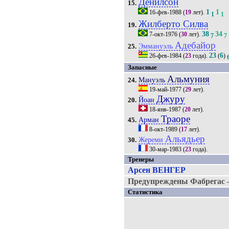
Денилсон
15.
1
1
16-фев-1988
(
19
лет).
1
1
Жилберто Силва
19.
38
34
7-окт-1976
(
30
лет).
7
7
Адебайор
Эммануэль
25.
23
6
26-фев-1984
(
23
года).
(
)
Запасные
Альмуния
Мануэль
24.
19-май-1977
(
29
лет).
Джуру
Йоан
20.
18-янв-1987
(
20
лет).
Траоре
Арман
45.
8-окт-1989
(
17
лет).
Альядьер
Жереми
30.
30-мар-1983
(
23
года).
Тренеры
Арсен ВЕНГЕР
Предупреждены Фабрегас 
Статистика