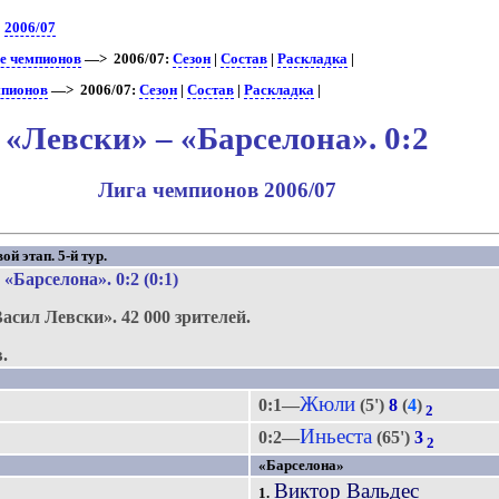
>
2006/07
ге чемпионов
—> 2006/07:
Сезон
|
Состав
|
Раскладка
|
мпионов
—> 2006/07:
Сезон
|
Состав
|
Раскладка
|
«Левски» – «Барселона». 0:2
Лига чемпионов 2006/07
й этап. 5-й тур.
«Барселона»
. 0:2 (0:1)
Васил Левски».
42 000 зрителей.
.
Жюли
0:1—
(5')
8
(
4
)
2
Иньеста
0:2—
(65')
3
2
«Барселона»
Виктор Вальдес
1.