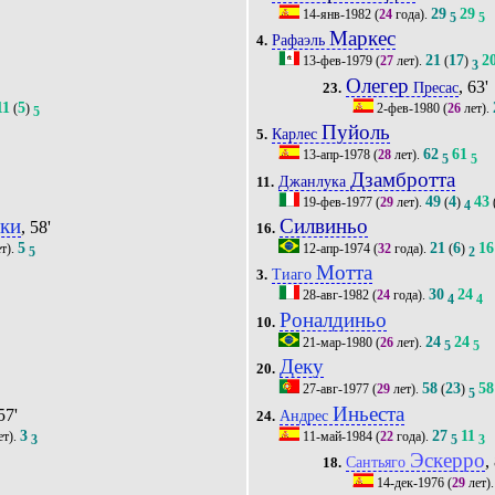
29
29
14-янв-1982
(
24
года).
5
5
Маркес
Рафаэль
4.
21
17
2
13-фев-1979
(
27
лет).
(
)
3
Олегер
, 63'
Пресас
23.
11
5
(
)
2-фев-1980
(
26
лет).
5
Пуйоль
Карлес
5.
62
61
13-апр-1978
(
28
лет).
5
5
Дзамбротта
Джанлука
11.
49
4
43
19-фев-1977
(
29
лет).
(
)
4
ски
Силвиньо
, 58'
16.
5
21
6
16
т).
12-апр-1974
(
32
года).
(
)
5
2
Мотта
Тиаго
3.
30
24
28-авг-1982
(
24
года).
4
4
Роналдиньо
10.
24
24
21-мар-1980
(
26
лет).
5
5
Деку
20.
58
23
58
27-авг-1977
(
29
лет).
(
)
5
Иньеста
57'
Андрес
24.
3
27
11
ет).
11-май-1984
(
22
года).
3
5
3
Эскерро
,
Сантьяго
18.
14-дек-1976
(
29
лет)