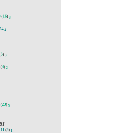
0
16
(
)
3
24
4
3
(
)
3
4
(
)
2
23
(
)
5
 81'
11
5
.
(
)
1