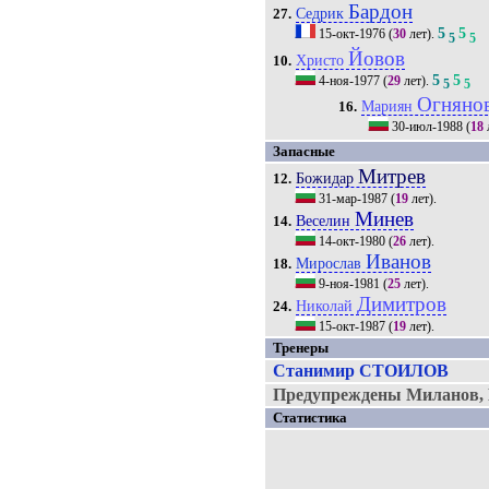
Бардон
Седрик
27.
5
5
15-окт-1976
(
30
лет).
5
5
Йовов
Христо
10.
5
5
4-ноя-1977
(
29
лет).
5
5
Огняно
Мариян
16.
30-июл-1988
(
18
Запасные
Митрев
Божидар
12.
31-мар-1987
(
19
лет).
Минев
Веселин
14.
14-окт-1980
(
26
лет).
Иванов
Мирослав
18.
9-ноя-1981
(
25
лет).
Димитров
Николай
24.
15-окт-1987
(
19
лет).
Тренеры
Станимир СТОИЛОВ
Предупреждены Миланов,
Статистика