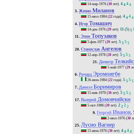
4
4
14-мар-1976
(
30
лет).
4
4
Миланов
Живко
3.
4
4
15-июл-1984
(
22
года).
4
4
Томашич
Игор
4.
11
5
14-дек-1976
(
29
лет).
(
)
5
Топузаков
Элин
11.
5
5
5-фев-1977
(
29
лет).
5
5
Ангелов
Станислав
20.
5
5
12-апр-1978
(
28
лет).
5
5
Телкий
Димитр
21.
5-май-1977
(
29
ле
Эромоигбе
Ричард
6.
5
5
26-июн-1984
(
22
года).
5
5
Боримиров
Даниэл
7.
5
5
15-янв-1970
(
36
лет).
5
5
Домовчийски
Валерий
17.
2
2
5-окт-1986
(
20
лет).
2
2
Иванов
, 
Георгий
9.
2-июл-1976
(
30
л
Лусио Вагнер
25.
4
4
15-июн-1976
(
30
лет).
4
4