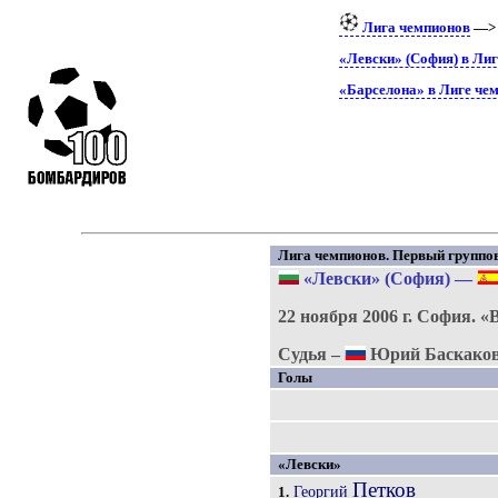
Лига чемпионов
—
«Левски» (София) в Ли
«Барселона» в Лиге че
Лига чемпионов. Первый группово
«Левски» (София)
—
22 ноября 2006 г.
София.
«
Судья –
Юрий Баскаков
Голы
«Левски»
Петков
Георгий
1.