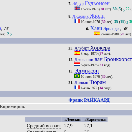
Гудьонсен
Эйдур
7.
30
5
22
15-сен-1978
(
28
лет).
(
)
(
5
Жюли
Людовик
8.
35
19
3
10-июл-1976
(
30
лет).
(
)
5
в
Хави
, 73'
, 58'
Эрнандес
6.
2
лет).
25-янв-1980
(
26
лет)
2
Хоркера
Альберт
25.
3-мар-1979
(
27
лет).
ван Бронкхорс
Джованни
12.
5-фев-1975
(
31
год).
Эдмилсон
15.
10-июл-1976
(
30
лет).
Тюрам
Лилиан
21.
1-янв-1972
(
34
года).
Франк РАЙКААРД
 Боримиров.
«Левски»
«Барселона»
Средний возраст
27,9
27,1