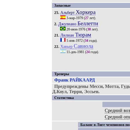
Запасные
Хоркера
Альберт
25.
3-мар-1979
(
27
лет).
Беллетти
Джулиано
2.
20-июн-1976
(
30
лет).
Тюрам
Лилиан
21.
1-янв-1972
(
34
года).
Савиола
Хавьер
22.
11-дек-1981
(
24
года).
Тренеры
Франк РАЙКААРД
Предупреждены Месси, Мотта, Гудь
Д.Коул, Терри, Эссьен.
Статистика
Средний воз
Средний оп
Баланс в Лиге чемпионов пос