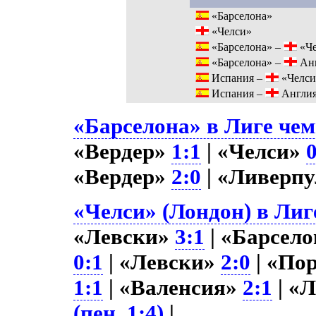
«Барселона»
«Челси»
«Барселона» –
«Че
«Барселона» –
Ан
Испания –
«Челси
Испания –
Англи
«Барселона» в Лиге чем
«Вердер»
1:1
| «Челси»
«Вердер»
2:0
| «Ливерп
«Челси» (Лондон) в Лиг
«Левски»
3:1
| «Барсел
0:1
| «Левски»
2:0
| «По
1:1
| «Валенсия»
2:1
| «
(пен. 1:4)
|