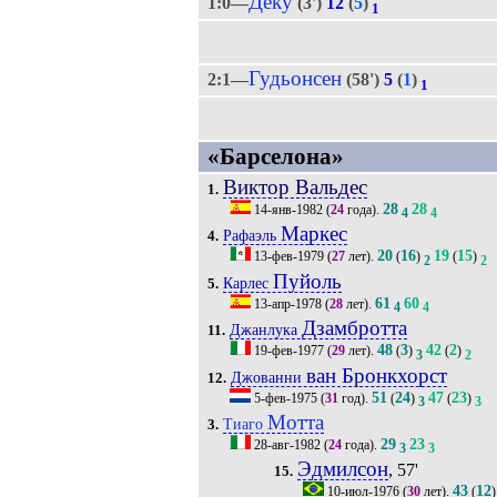
Деку
1:0—
(3')
12
(
5
)
1
Гудьонсен
2:1—
(58')
5
(
1
)
1
«Барселона»
Виктор Вальдес
1.
28
28
14-янв-1982
(
24
года).
4
4
Маркес
Рафаэль
4.
20
16
19
15
13-фев-1979
(
27
лет).
(
)
(
)
2
2
Пуйоль
Карлес
5.
61
60
13-апр-1978
(
28
лет).
4
4
Дзамбротта
Джанлука
11.
48
3
42
2
19-фев-1977
(
29
лет).
(
)
(
)
3
2
ван Бронкхорст
Джованни
12.
51
24
47
23
5-фев-1975
(
31
год).
(
)
(
)
3
3
Мотта
Тиаго
3.
29
23
28-авг-1982
(
24
года).
3
3
Эдмилсон
, 57'
15.
43
12
10-июл-1976
(
30
лет).
(
)