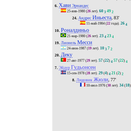
Хави
Эрнандес
6.
60
49
25-янв-1980
(
26
лет).
3
2
Иньеста
, 83'
Андрес
24.
26
11-май-1984
(
22
года).
4
Роналдиньо
10.
23
23
21-мар-1980
(
26
лет).
4
4
Месси
Лионель
19.
10
7
24-июн-1987
(
19
лет).
3
2
Деку
20.
57
22
57
22
27-авг-1977
(
29
лет).
(
)
(
)
4
4
Гудьонсен
Эйдур
7.
29
4
21
2
15-сен-1978
(
28
лет).
(
)
(
)
4
2
Жюли
, 77'
Людовик
8.
34
18
10-июл-1976
(
30
лет).
(
)