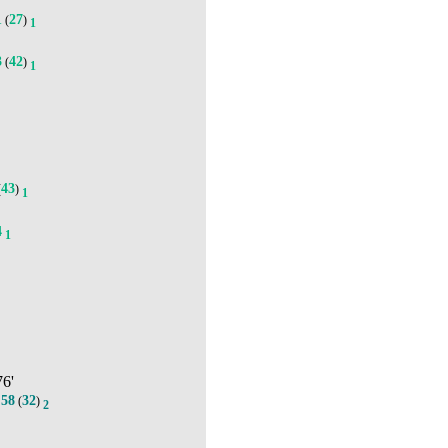
1
27
(
)
1
3
42
(
)
1
43
(
)
1
4
1
76'
58
32
.
(
)
2