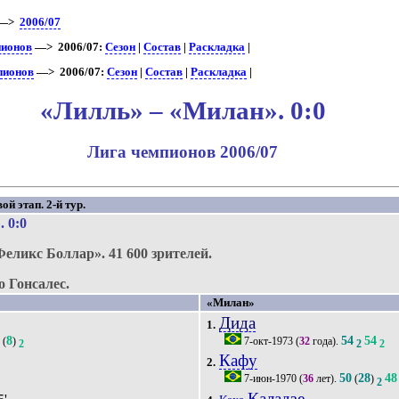
—>
2006/07
пионов
—> 2006/07:
Сезон
|
Состав
|
Раскладка
|
пионов
—> 2006/07:
Сезон
|
Состав
|
Раскладка
|
«Лилль» – «Милан». 0:0
Лига чемпионов 2006/07
й этап. 2-й тур.
»
. 0:0
Феликс Боллар».
41 600 зрителей.
 Гонсалес.
«Милан»
Дида
1.
9
8
54
54
(
)
7-окт-1973
(
32
года).
2
2
2
Кафу
2.
50
28
48
7-июн-1970
(
36
лет).
(
)
2
Каладзе