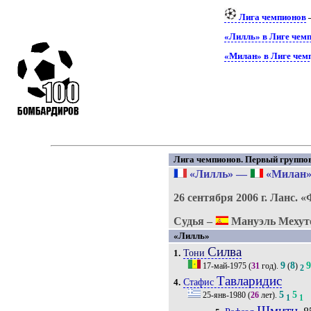
Лига чемпионов
«Лилль» в Лиге чем
«Милан» в Лиге чем
Лига чемпионов. Первый группово
«Лилль»
—
«Милан
26 сентября 2006 г.
Ланс.
«
Судья –
Мануэль Мехуто
«Лилль»
Силва
Тони
1.
9
8
17-май-1975
(
31
год).
(
)
2
Тавларидис
Стафис
4.
5
5
25-янв-1980
(
26
лет).
1
1
Шмитц