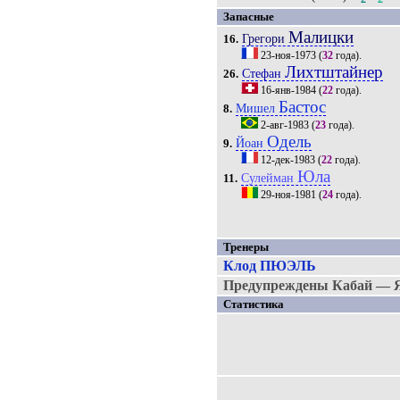
Запасные
Малицки
Грегори
16.
23-ноя-1973
(
32
года).
Лихтштайнер
Стефан
26.
16-янв-1984
(
22
года).
Бастос
Мишел
8.
2-авг-1983
(
23
года).
Одель
Йоан
9.
12-дек-1983
(
22
года).
Юла
Сулейман
11.
29-ноя-1981
(
24
года).
Тренеры
Клод ПЮЭЛЬ
Предупреждены Кабай — 
Статистика