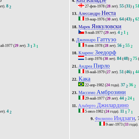
5'
Каха
4.
8
55
31
5
ет).
27-фев-1978
(
28
лет).
(
)
2
1
Неста
Алессандро
13.
64
43
6
19-мар-1976
(
30
лет).
(
)
1
Янкуловски
Марек
18.
4
1
9-май-1977
(
29
лет).
2
1
Гаттузо
Дженнаро
8.
3
3
56
55
ай-1977
(
29
лет).
9-янв-1978
(
28
лет).
1
1
2
2
Зеедорф
Кларенс
10.
84
48
75
1-апр-1976
(
30
лет).
(
)
2
Пирло
Андреа
21.
51
46
4
19-май-1979
(
27
лет).
(
)
1
Кака
22.
37
36
22-апр-1982
(
24
года).
2
2
Амброзини
Массимо
23.
44
24
29-май-1977
(
29
лет).
2
1
Джилардино
Альберто
11.
4
11
7
ет).
5-июл-1982
(
24
года).
2
1
1
Индзаги
, 
Филиппо
9.
9-авг-1973
(
33
года)