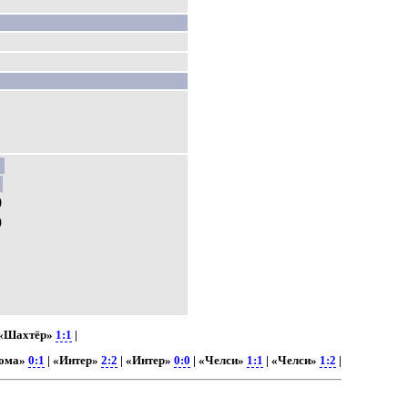
0
9
 «Шахтёр»
1:1
|
Рома»
0:1
| «Интер»
2:2
| «Интер»
0:0
| «Челси»
1:1
| «Челси»
1:2
|