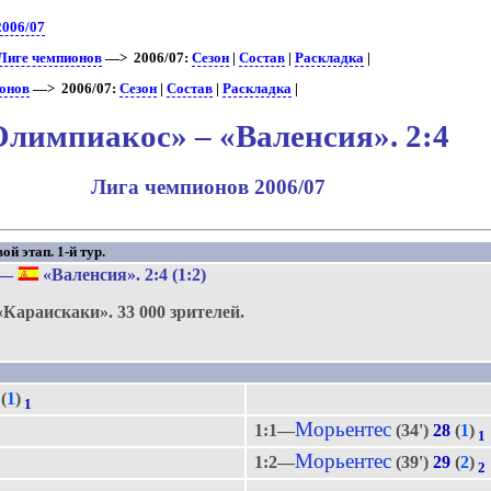
2006/07
 Лиге чемпионов
—> 2006/07:
Сезон
|
Состав
|
Раскладка
|
ионов
—> 2006/07:
Сезон
|
Состав
|
Раскладка
|
Олимпиакос» – «Валенсия». 2:4
Лига чемпионов 2006/07
й этап. 1-й тур.
—
«Валенсия»
. 2:4 (1:2)
«Караискаки».
33 000 зрителей.
(
1
)
1
Морьентес
1:1—
(34')
28
(
1
)
1
Морьентес
1:2—
(39')
29
(
2
)
2