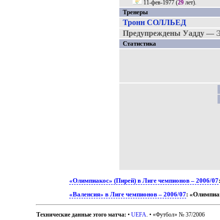
11-фев-1977
(
29
лет).
Тренеры
Тронн СОЛЛЬЕД
Предупреждены Уадду — Э
Статистика
«Олимпиакос» (Пирей) в Лиге чемпионов – 2006/07
«Валенсия» в Лиге чемпионов – 2006/07
: «Олимпиа
Технические данные этого матча:
•
UEFA
. • «Футбол» № 37/2006