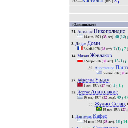
Кастильо
2:2—
(66')
3
1
«Олимпиакос»
Никополидис
Антонис
71.
40
12
14-янв-1971
(
35
лет).
(
)
Доми
Дидье
3.
7
1
7
2-май-1978
(
28
лет).
(
)
1
Жевлаков
Михал
14.
15
1
22-апр-1976
(
30
лет).
(
)
1
Пант
Анастасиос
30.
5-май-1976
(
30
ле
Уадду
Абдеслам
27.
1
1
1-ноя-1978
(
27
лет).
1
1
Анатолакис
Йоргос
32.
49
4
16-мар-1974
(
32
года).
1
Жулио Сезар
, 
55.
18-ноя-1978
(
27
л
Кафес
Пантелис
1.
18
14
24-июн-1978
(
28
лет).
1
Столтидис