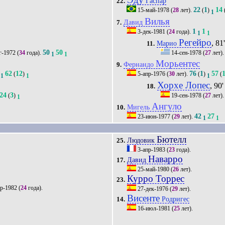
Гаспар
22.
22
1
14
15-май-1978
(
28
лет).
(
)
1
Вилья
Давид
7.
1
1
3-дек-1981
(
24
года).
1
1
Регейро
, 81
Марио
11.
50
50
г-1972
(
34
года).
14-сен-1978
(
27
лет)
1
1
Морьентес
Фернандо
9.
62
12
76
1
57
(
)
5-апр-1976
(
30
лет).
(
)
(
1
1
1
Хорхе Лопес
, 90'
18.
24
3
(
)
19-сен-1978
(
27
лет)
1
Ангуло
Мигель
10.
42
27
23-июн-1977
(
29
лет).
1
1
Бютелл
Людовик
25.
3-апр-1983
(
23
года).
Наварро
Давид
17.
25-май-1980
(
26
лет).
Курро Торрес
23.
р-1982
(
24
года).
27-дек-1976
(
29
лет).
Висенте
Родригес
14.
16-июл-1981
(
25
лет).