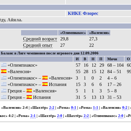
КИКЕ Флорес
ду, Айяла.
«Олимпиакос»
«Валенсия»
Средний возраст
29,8
27,3
Средний опыт
27
22
Баланс в Лиге чемпионов после игрового дня 12.09.2006
И
В
Н
П
Мячи
О
«Олимпиакос»
57
16
12
29
68 – 104
6
«Валенсия»
55
28
15
12
84 – 51
9
«Олимпиакос» –
«Валенсия»
3
1
0
2
4 – 6
«Олимпиакос» –
Испания
15
3
6
6
17 – 26
Греция –
«Валенсия»
5
1
1
3
5 – 8
Греция –
Испания
31
5
13
13
31 – 53
: «Валенсия» 2:4 | «Шахтёр»
2:2
| «Рома»
0:1
| «Рома»
1:1
| «Валенсия»
0:2
|
кос» 4:2 | «Рома»
2:1
| «Шахтёр»
2:0
| «Шахтёр»
2:2
| «Олимпиакос»
2:0
| «