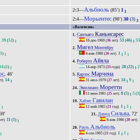
Альбиоль
2:3—
(85')
1
1
Морьентес
2:4—
(90')
30
(
3
)
3
«Валенсия»
Каньисарес
Сантьяго
1.
39
12
53
46
5
(
)
18-дек-1969
(
36
лет).
(
)
1
1
1
Мигел
Монтейру
2.
1
1
1
(
)
4-янв-1980
(
26
лет).
1
1
1
Айяла
Роберто
4.
14
1
28
22
2
(
)
14-апр-1973
(
33
года).
(
)
1
1
ос
Марчена
, 46'
Карлос
5.
14
14
9
т).
31-июл-1979
(
27
лет).
1
1
1
Моретти
Эмилиано
24.
8
5
5
3
11-июн-1981
(
25
лет).
(
)
(
1
Гавилан
Хайме
19.
7
1
1
12-май-1985
(
21
год).
1
1
1
Сильва
69'
, 72'
Давид
21.
11
1
ет).
(
)
8-янв-1986
(
20
лет).
1
Альбиоль
Рауль
20.
1
1
4-сен-1985
(
21
год).
1
1
1
Эду