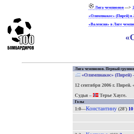
Лига чемпионов
—>
«Олимпиакос» (Пирей) в
«Валенсия» в Лиге чемп
«
Лига чемпионов. Первый группово
«Олимпиакос» (Пирей)
12 сентября 2006 г.
Пирей.
Судья –
Терье Хауге.
Голы
Константину
1:0—
(28')
10