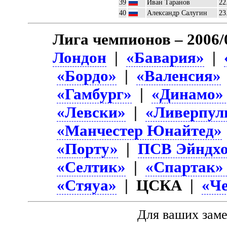
39
Иван Таранов
22
40
Александр Салугин
23
Лига чемпионов – 2006/
Лондон
|
«Бавария»
|
«Бордо»
|
«Валенсия»
«Гамбург»
|
«Динамо»
«Левски»
|
«Ливерпул
«Манчестер Юнайтед»
«Порту»
|
ПСВ Эйндхо
«Селтик»
|
«Спартак»
«Стяуа»
| ЦСКА |
«Ч
Для ваших зам