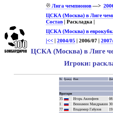
Лига чемпионов
—>
200
ЦСКА (Москва) в Лиге чем
Состав
| Раскладка |
ЦСКА (Москва) в еврокубк
|<<
|
2004/05
| 2006/07 |
2007
ЦСКА (Москва) в Лиге ч
Игроки: раскл
№
Гражд.
Имя
Дат
Вратари
35
Игорь Акинфеев
08
1
Вениамин Мандрыкин
30
77
Владимир Габулов
19