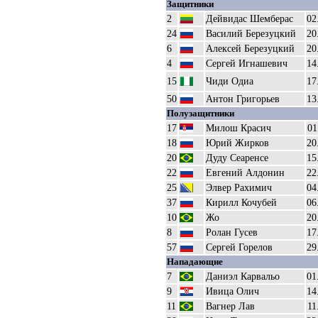
Защитники
2
Дейвидас Шемберас
02
24
Василий Березуцкий
20
6
Алексей Березуцкий
20
4
Сергей Игнашевич
14
15
Чиди Одиа
17
50
Антон Григорьев
13
Полузащитники
17
Милош Красич
01
18
Юрий Жирков
20
20
Дуду Сеаренсе
15
22
Евгений Алдонин
22
25
Элвер Рахимич
04
37
Кирилл Кочубей
06
10
Жо
20
8
Ролан Гусев
17
57
Сергей Горелов
29
Нападающие
7
Даниэл Карвальо
01
9
Ивица Олич
14
11
Вагнер Лав
11