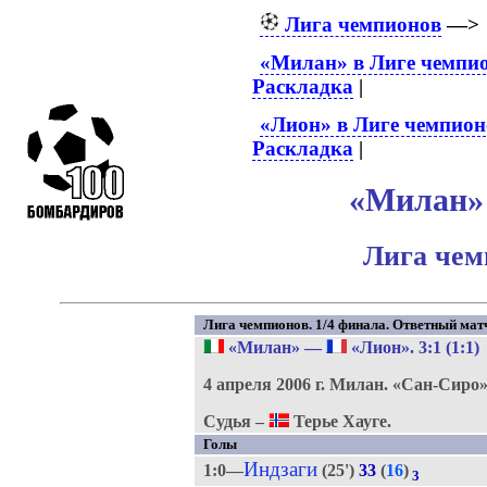
Лига чемпионов
—
«Милан» в Лиге чемпи
Раскладка
|
«Лион» в Лиге чемпион
Раскладка
|
«Милан» 
Лига чем
Лига чемпионов. 1/4 финала. Ответный мат
«Милан»
—
«Лион»
. 3:1 (1:1)
4 апреля 2006 г.
Милан.
«Сан-Сиро»
Судья –
Терье Хауге.
Голы
Индзаги
1:0—
(25')
33
(
16
)
3