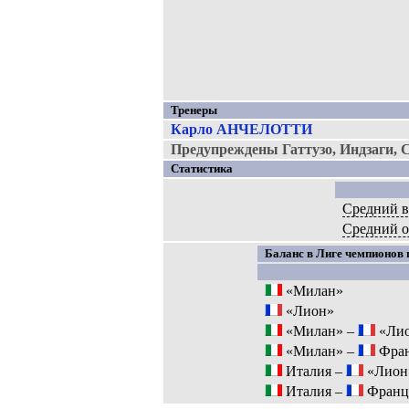
Тренеры
Карло АНЧЕЛОТТИ
Предупреждены Гаттузо, Индзаги, 
Статистика
Средний в
Средний 
Баланс в Лиге чемпионов п
«Милан»
«Лион»
«Милан» –
«Ли
«Милан» –
Фра
Италия –
«Лион
Италия –
Франц