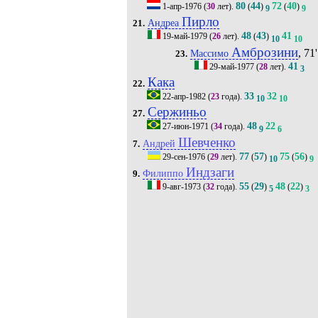
80
44
72
40
1-апр-1976
(
30
лет).
(
)
(
)
9
9
Пирло
Андреа
21.
48
43
41
19-май-1979
(
26
лет).
(
)
10
10
Амброзини
, 71'
Массимо
23.
41
29-май-1977
(
28
лет).
3
Кака
22.
33
32
22-апр-1982
(
23
года).
10
10
Сержиньо
27.
48
22
27-июн-1971
(
34
года).
9
6
Шевченко
Андрей
7.
77
57
75
56
29-сен-1976
(
29
лет).
(
)
(
)
10
9
Индзаги
Филиппо
9.
55
29
48
22
9-авг-1973
(
32
года).
(
)
(
)
5
3