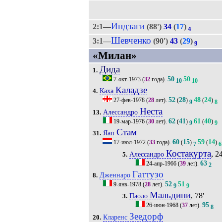
Индзаги
2:1—
(88')
34
(
17
)
4
Шевченко
3:1—
(90')
43
(
29
)
9
«Милан»
Дида
1.
50
50
7-окт-1973
(
32
года).
10
10
Каладзе
Каха
4.
52
28
48
24
27-фев-1978
(
28
лет).
(
)
(
)
9
8
Неста
Алессандро
13.
62
41
61
40
19-мар-1976
(
30
лет).
(
)
(
)
9
9
Стам
Яап
31.
60
15
59
14
17-июл-1972
(
33
года).
(
)
(
)
7
6
Костакурта
, 24
Алессандро
5.
63
24-апр-1966
(
39
лет).
2
Гаттузо
Дженнаро
8.
52
51
9-янв-1978
(
28
лет).
9
9
Мальдини
, 78'
Паоло
3.
95
26-июн-1968
(
37
лет).
8
Зеедорф
Кларенс
20.