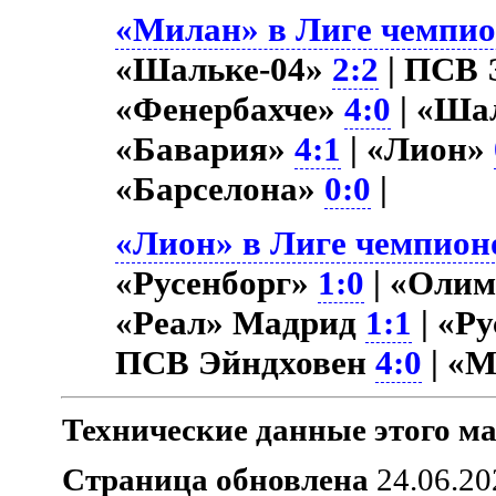
«Милан» в Лиге чемпион
«Шальке-04»
2:2
| ПСВ 
«Фенербахче»
4:0
| «Ша
«Бавария»
4:1
| «Лион»
«Барселона»
0:0
|
«Лион» в Лиге чемпионо
«Русенборг»
1:0
| «Оли
«Реал» Мадрид
1:1
| «Р
ПСВ Эйндховен
4:0
| «
Технические данные этого ма
Страница обновлена
24.06.20