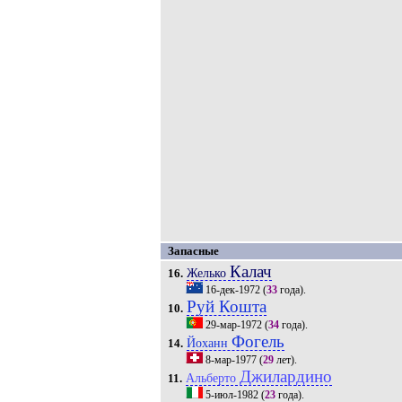
Запасные
Калач
Желько
16.
16-дек-1972
(
33
года).
Руй Кошта
10.
29-мар-1972
(
34
года).
Фогель
Йоханн
14.
8-мар-1977
(
29
лет).
Джилардино
Альберто
11.
5-июл-1982
(
23
года).