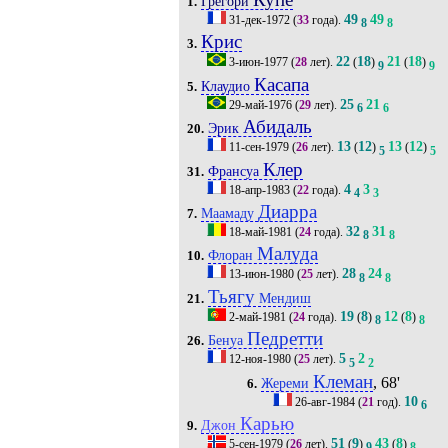
Грегори
1.
49
49
31-дек-1972
(
33
года).
8
8
Крис
3.
22
18
21
18
3-июн-1977
(
28
лет).
(
)
(
)
9
9
Касапа
Клаудио
5.
25
21
29-май-1976
(
29
лет).
6
6
Абидаль
Эрик
20.
13
12
13
12
11-сен-1979
(
26
лет).
(
)
(
)
5
5
Клер
Франсуа
31.
4
3
18-апр-1983
(
22
года).
4
3
Диарра
Маамаду
7.
32
31
18-май-1981
(
24
года).
8
8
Малуда
Флоран
10.
28
24
13-июн-1980
(
25
лет).
8
8
Тьягу
Мендиш
21.
19
8
12
8
2-май-1981
(
24
года).
(
)
(
)
8
8
Педретти
Бенуа
26.
5
2
12-ноя-1980
(
25
лет).
5
2
Клеман
, 68'
Жереми
6.
10
26-авг-1984
(
21
год).
6
Карью
Джон
9.
51
9
43
8
5-сен-1979
(
26
лет).
(
)
(
)
9
8