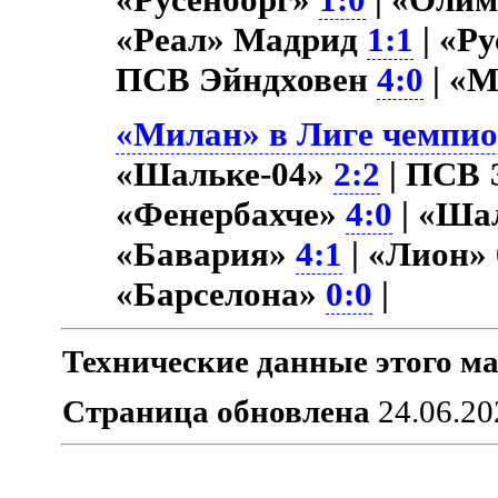
«Реал» Мадрид
1:1
| «Р
ПСВ Эйндховен
4:0
| «М
«Милан» в Лиге чемпион
«Шальке-04»
2:2
| ПСВ 
«Фенербахче»
4:0
| «Ша
«Бавария»
4:1
| «Лион» 
«Барселона»
0:0
|
Технические данные этого ма
Страница обновлена
24.06.20