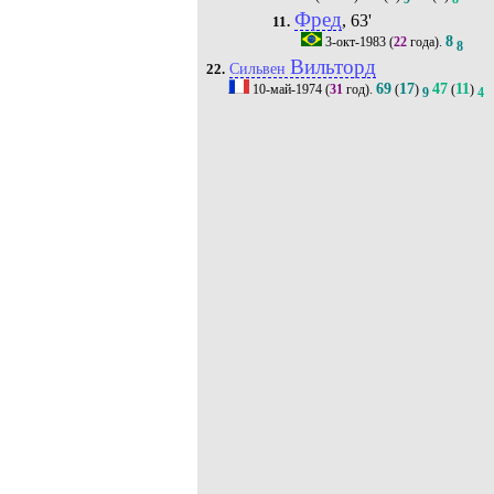
Фред
, 63'
11.
8
3-окт-1983
(
22
года).
8
Вильторд
Сильвен
22.
69
17
47
11
10-май-1974
(
31
год).
(
)
(
)
9
4