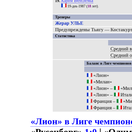
Бензема
Карим
19.
19-дек-1987
(
18
лет).
Тренеры
Жерар УЛЬЕ
Предупреждены Тьягу — Костакурт
Статистика
Средний в
Средний 
Баланс в Лиге чемпионов 
«Лион»
«Милан»
«Лион» –
«Мил
«Лион» –
Итал
Франция –
«Ми
Франция –
Ита
«Лион» в Лиге чемпионо
«Русенборг»
1:0
| «Оли