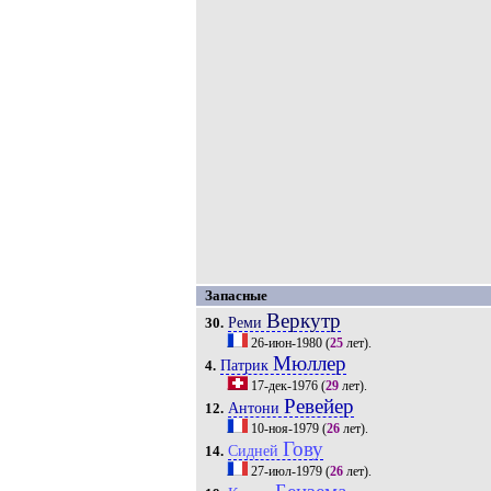
Запасные
Веркутр
Реми
30.
26-июн-1980
(
25
лет).
Мюллер
Патрик
4.
17-дек-1976
(
29
лет).
Ревейер
Антони
12.
10-ноя-1979
(
26
лет).
Гову
Сидней
14.
27-июл-1979
(
26
лет).