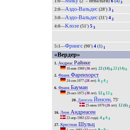
Мику
1:0—
(2' – пенальти)
6
(
4
)
3
Аэдо-Вальдес
2:0—
(28')
3
1
Аэдо-Вальдес
3:0—
(31')
4
2
Клозе
4:0—
(51')
5
3
Фрингс
5:1—
(90')
4
(
1
)
1
«Вердер»
Райнке
Андреас
1.
22
14
22
14
10-янв-1969
(
36
лет).
(
)
(
)
6
6
Фаренхорст
Франк
2.
6
4
24-сен-1977
(
28
лет).
3
2
Бауман
Франк
6.
12
12
29-окт-1975
(
30
лет).
6
6
Йенсен
, 75'
Даниэль
20.
12
6
25-июн-1979
(
26
лет).
(
)
Андреасен
Леон
16.
4
4
23-апр-1983
(
22
года).
4
4
Шульц
Кристиан
27.
9
9
1-апр-1983
(
22
года).