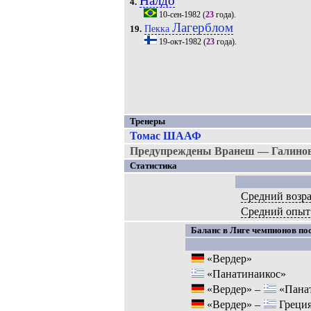
Налдо
4.
10-сен-1982
(
23
года).
Лагерблом
Пекка
19.
19-окт-1982
(
23
года).
Тренеры
Томас ШААФ
Предупреждены Вранеш — Галинович
Статистика
Средний возра
Средний опыт
Баланс в Лиге чемпионов пос
«Вердер»
«Панатинаикос»
«Вердер» –
«Пана
«Вердер» –
Греци