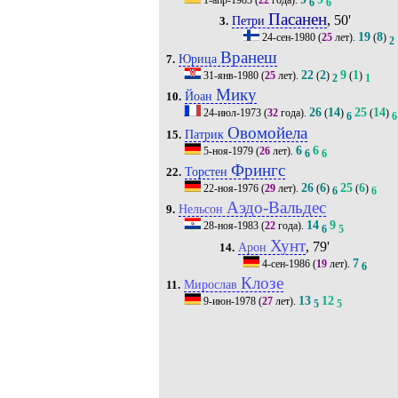
6
6
Пасанен
, 50'
Петри
3.
19
8
24-сен-1980
(
25
лет).
(
)
2
Вранеш
Юрица
7.
22
2
9
1
31-янв-1980
(
25
лет).
(
)
(
)
2
1
Мику
Йоан
10.
26
14
25
14
24-июл-1973
(
32
года).
(
)
(
)
6
6
Овомойела
Патрик
15.
6
6
5-ноя-1979
(
26
лет).
6
6
Фрингс
Торстен
22.
26
6
25
6
22-ноя-1976
(
29
лет).
(
)
(
)
6
6
Аэдо-Вальдес
Нельсон
9.
14
9
28-ноя-1983
(
22
года).
6
5
Хунт
, 79'
Арон
14.
7
4-сен-1986
(
19
лет).
6
Клозе
Мирослав
11.
13
12
9-июн-1978
(
27
лет).
5
5