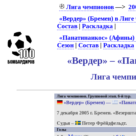
Лига чемпионов
—>
20
«Вердер» (Бремен) в Лиге
Состав
|
Раскладка
|
«Панатинаикос» (Афины) 
Сезон
|
Состав
|
Раскладка
«Вердер» – «Па
Лига чемпи
Лига чемпионов. Групповой этап. 6-й тур.
«Вердер» (Бремен)
—
«Панат
7 декабря 2005 г.
Бремен.
«Везершт
Судья –
Петер Фрёйдфельдт.
Голы