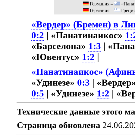
Германия –
«Пана
Германия –
Греци
«Вердер» (Бремен) в Ли
0:2
| «Панатинаикос»
1:
«Барселона»
1:3
| «Пана
«Ювентус»
1:2
|
«Панатинаикос» (Афины
«Удинезе»
0:3
| «Вердер
0:5
| «Удинезе»
1:2
| «Вер
Технические данные этого ма
Страница обновлена
24.06.20