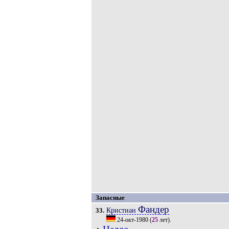
Запасные
Фандер
Кристиан
33.
24-окт-1980
(
25
лет).