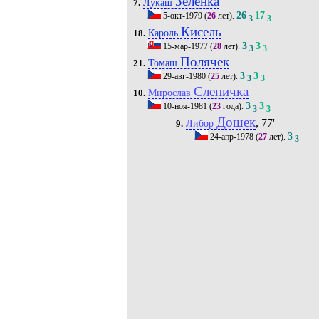
Зеленка
Лукаш
7.
26
17
5-окт-1979
(
26
лет).
3
3
Кисель
Кароль
18.
3
3
15-мар-1977
(
28
лет).
3
3
Полячек
Томаш
21.
3
3
29-авг-1980
(
25
лет).
3
3
Слепичка
Мирослав
10.
3
3
10-ноя-1981
(
23
года).
3
3
Дошек
, 77'
Либор
9.
3
24-апр-1978
(
27
лет).
3