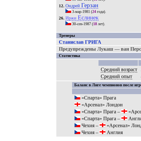
Герзан
Ондрей
12.
3-мар-1981
(
24
года).
Еслинек
Иржи
26.
30-сен-1987
(
18
лет).
Тренеры
Станислав ГРИГА
Предупреждены Лукаш — ван Перс
Статистика
Средний возраст
Средний опыт
Баланс в Лиге чемпионов после игр
«Спарта» Прага
«Арсенал» Лондон
«Спарта» Прага –
«Арсе
«Спарта» Прага –
Англ
Чехия –
«Арсенал» Лон
Чехия –
Англия