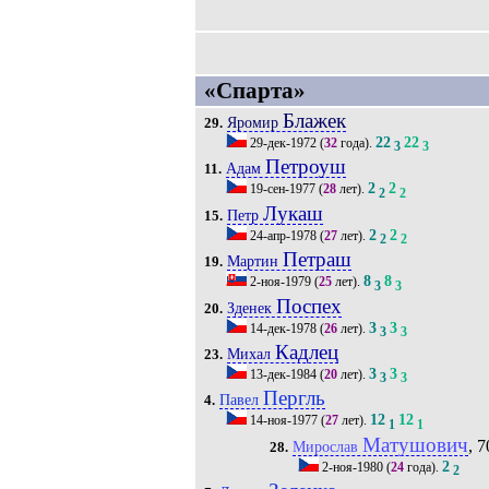
«Спарта»
Блажек
Яромир
29.
22
22
29-дек-1972
(
32
года).
3
3
Петроуш
Адам
11.
2
2
19-сен-1977
(
28
лет).
2
2
Лукаш
Петр
15.
2
2
24-апр-1978
(
27
лет).
2
2
Петраш
Мартин
19.
8
8
2-ноя-1979
(
25
лет).
3
3
Поспех
Зденек
20.
3
3
14-дек-1978
(
26
лет).
3
3
Кадлец
Михал
23.
3
3
13-дек-1984
(
20
лет).
3
3
Пергль
Павел
4.
12
12
14-ноя-1977
(
27
лет).
1
1
Матушович
, 7
Мирослав
28.
2
2-ноя-1980
(
24
года).
2