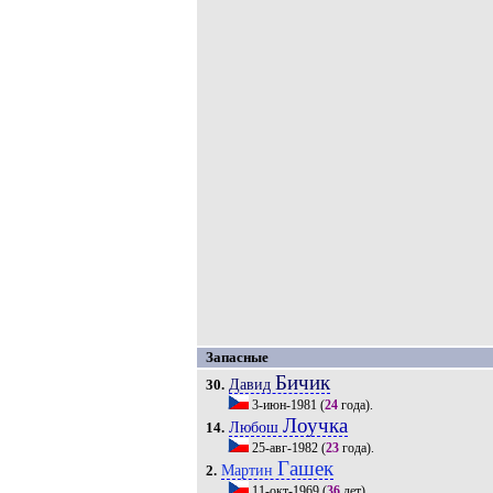
Запасные
Бичик
Давид
30.
3-июн-1981
(
24
года).
Лоучка
Любош
14.
25-авг-1982
(
23
года).
Гашек
Мартин
2.
11-окт-1969
(
36
лет).