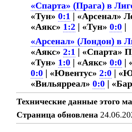
«Спарта» (Прага) в Лиг
«Тун»
0:1
| «Арсенал» Л
«Аякс»
1:2
| «Тун»
0:0
|
«Арсенал» (Лондон) в Л
«Аякс»
2:1
| «Спарта» П
«Тун»
1:0
| «Аякс»
0:0
| 
0:0
| «Ювентус»
2:0
| «
«Вильярреал»
0:0
| «Ба
Технические данные этого ма
Страница обновлена
24.06.20