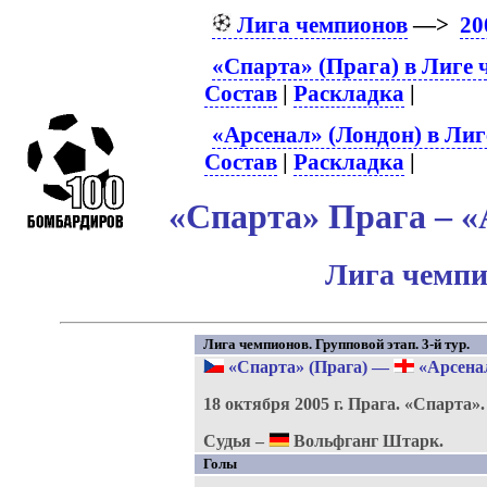
Лига чемпионов
—>
20
«Спарта» (Прага) в Лиге
Состав
|
Раскладка
|
«Арсенал» (Лондон) в Лиг
Состав
|
Раскладка
|
«Спарта» Прага – «
Лига чемпи
Лига чемпионов. Групповой этап. 3-й тур.
«Спарта» (Прага)
—
«Арсенал
18 октября 2005 г.
Прага.
«Спарта»
Судья –
Вольфганг Штарк.
Голы