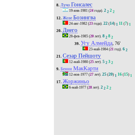
Гонсалес
Лучо
8.
2
2
19-янв-1981
(
24
года).
2
2
Бозингва
Жозе
12.
22
14
11
7
24-авг-1982
(
23
года).
(
)
(
)
1
1
Диего
20.
8
8
28-фев-1985
(
20
лет).
2
2
Угу Алмейда
, 76'
39.
6
23-май-1984
(
21
год).
2
Сезар Пейшоту
21.
5
3
12-май-1980
(
25
лет).
2
2
МакКарти
Бенни
9.
25
20
16
15
12-ноя-1977
(
27
лет).
(
)
(
)
1
1
Жоржиньо
17.
2
2
6-май-1977
(
28
лет).
2
2