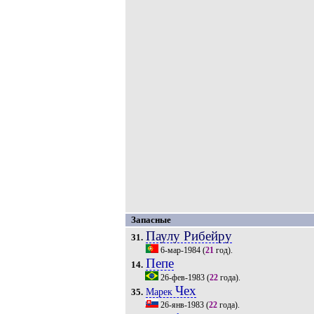
Запасные
Паулу Рибейру
31.
6-мар-1984
(
21
год).
Пепе
14.
26-фев-1983
(
22
года).
Чех
Марек
35.
26-янв-1983
(
22
года).