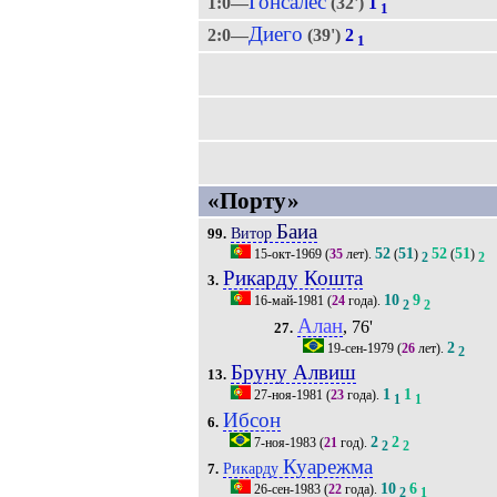
Гонсалес
1:0—
(32')
1
1
Диего
2:0—
(39')
2
1
«Порту»
Баиа
Витор
99.
52
51
52
51
15-окт-1969
(
35
лет).
(
)
(
)
2
2
Рикарду Кошта
3.
10
9
16-май-1981
(
24
года).
2
2
Алан
, 76'
27.
2
19-сен-1979
(
26
лет).
2
Бруну Алвиш
13.
1
1
27-ноя-1981
(
23
года).
1
1
Ибсон
6.
2
2
7-ноя-1983
(
21
год).
2
2
Куарежма
Рикарду
7.
10
6
26-сен-1983
(
22
года).
2
1