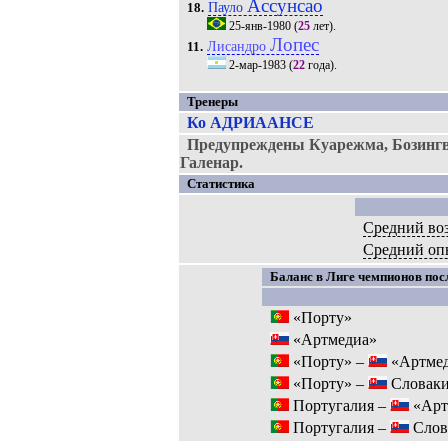
Ассунсао
Пауло
18.
25-янв-1980
(
25
лет).
Лопес
Лисандро
11.
2-мар-1983
(
22
года).
Тренеры
Ко АДРИААНСЕ
Предупреждены Куарежма, Бозингв
Галенар.
Статистика
Средний воз
Средний оп
Баланс в Лиге чемпионов посл
«Порту»
«Артмедиа»
«Порту» –
«Артме
«Порту» –
Словаки
Португалия –
«Арт
Португалия –
Слов