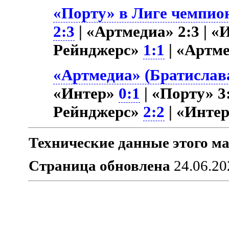
«Порту» в Лиге чемпион
2:3
| «Артмедиа» 2:3 | 
Рейнджерс»
1:1
| «Артм
«Артмедиа» (Братислава
«Интер»
0:1
| «Порту» 3
Рейнджерс»
2:2
| «Инте
Технические данные этого ма
Страница обновлена
24.06.20