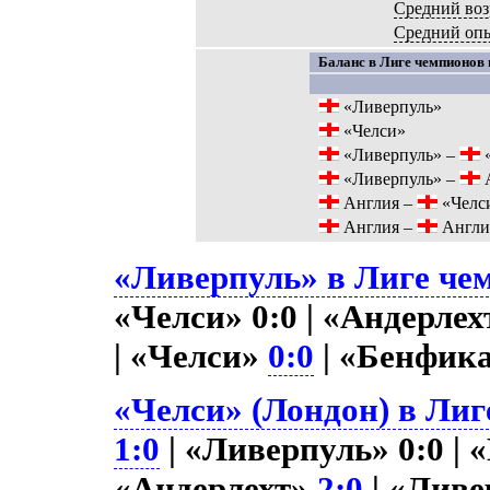
Средний воз
Средний оп
Баланс в Лиге чемпионов 
«Ливерпуль»
«Челси»
«Ливерпуль» –
«
«Ливерпуль» –
А
Англия –
«Челс
Англия –
Англи
«Ливерпуль» в Лиге чем
«Челси» 0:0 | «Андерле
| «Челси»
0:0
| «Бенфик
«Челси» (Лондон) в Лиг
1:0
| «Ливерпуль» 0:0 | 
«Андерлехт»
2:0
| «Лив