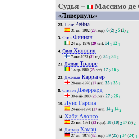
Судья –
Массимо де 
«Ливерпуль»
Рейна
Пепе
25.
6
2
5
2
31-авг-1982
(
23
года).
(
)
(
)
2
2
Финнан
Стив
3.
14
12
24-апр-1976
(
29
лет).
1
1
Хююпия
Сами
4.
34
34
7-окт-1973
(
31
год).
2
2
Траоре
Джими
21.
17
16
1-мар-1980
(
25
лет).
2
2
Каррагер
Джейми
23.
35
35
28-янв-1978
(
27
лет).
2
2
Джеррард
Стивен
8.
27
26
30-май-1980
(
25
лет).
2
1
Луис Гарсиа
10.
14
14
24-июн-1978
(
27
лет).
2
2
Хаби Алонсо
14.
18
10
17
9
25-ноя-1981
(
23
года).
(
)
(
)
2
2
Хаман
Дитмар
16.
39
25
34
24
27-авг-1973
(
32
года).
(
)
(
)
1
1