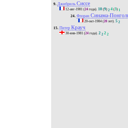
Сиссе
Джибриль
9.
10
9
4
3
12-авг-1981
(
24
года).
(
)
(
)
2
1
Синама-Понгол
Флоран
24.
5
20-окт-1984
(
20
лет).
2
Крауч
Питер
15.
2
2
30-янв-1981
(
24
года).
2
2