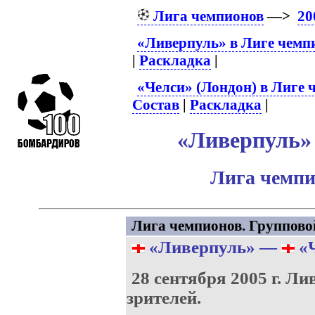
Лига чемпионов
—>
20
«Ливерпуль» в Лиге чемп
|
Раскладка
|
«Челси» (Лондон) в Лиге 
Состав
|
Раскладка
|
«Ливерпуль» 
Лига чемпи
Лига чемпионов. Групповой 
«Ливерпуль»
—
«Ч
28 сентября 2005 г.
Лив
зрителей.