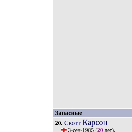
Запасные
Карсон
Скотт
20.
3-сен-1985
(
20
лет).