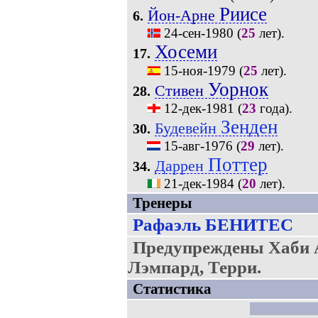
Риисе
Йон-Арне
6.
24-сен-1980
(
25
лет).
Хосеми
17.
15-ноя-1979
(
25
лет).
Уорнок
Стивен
28.
12-дек-1981
(
23
года).
Зенден
Будевейн
30.
15-авг-1976
(
29
лет).
Поттер
Даррен
34.
21-дек-1984
(
20
лет).
Тренеры
Рафаэль БЕНИТЕС
Предупреждены Хаби А
Лэмпард, Терри.
Статистика