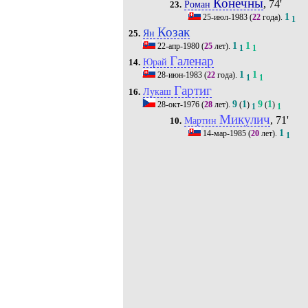
Конечны
, 74'
Роман
23.
1
25-июл-1983
(
22
года).
1
Козак
Ян
25.
1
1
22-апр-1980
(
25
лет).
1
1
Галенар
Юрай
14.
1
1
28-июн-1983
(
22
года).
1
1
Гартиг
Лукаш
16.
9
1
9
1
28-окт-1976
(
28
лет).
(
)
(
)
1
1
Микулич
, 71'
Мартин
10.
1
14-мар-1985
(
20
лет).
1