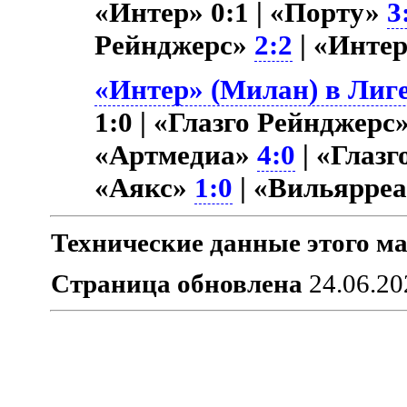
«Интер» 0:1 | «Порту»
3
Рейнджерс»
2:2
| «Инте
«Интер» (Милан) в Лиге
1:0 | «Глазго Рейнджерс
«Артмедиа»
4:0
| «Глаз
«Аякс»
1:0
| «Вильярре
Технические данные этого ма
Страница обновлена
24.06.20