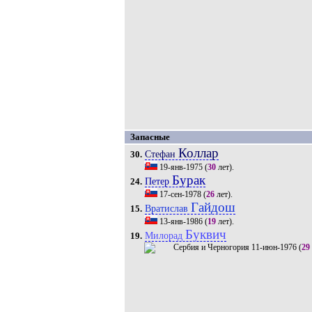
Запасные
Коллар
Стефан
30.
19-янв-1975
(
30
лет).
Бурак
Петер
24.
17-сен-1978
(
26
лет).
Гайдош
Вратислав
15.
13-янв-1986
(
19
лет).
Буквич
Милорад
19.
11-июн-1976
(
29