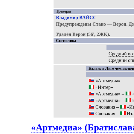
Тренеры
Владимир ВАЙСС
Предупреждены Стано — Верон, Дз
Удалён Верон (56', 2ЖК).
Статистика
Средний во
Средний оп
Баланс в Лиге чемпионов 
«Артмедиа»
«Интер»
«Артмедиа» –
«
«Артмедиа» –
И
Словакия –
«Ин
Словакия –
Ита
«Артмедиа» (Братислава