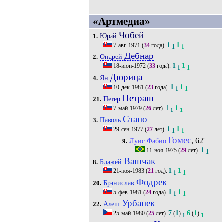
«Артмедиа»
Чобей
Юрай
1.
1
1
7-авг-1971
(
34
года).
1
1
Дебнар
Ондрей
2.
1
1
18-июн-1972
(
33
года).
1
1
Дюрица
Ян
4.
1
1
10-дек-1981
(
23
года).
1
1
Петраш
Петер
21.
1
1
7-май-1979
(
26
лет).
1
1
Стано
Паволь
3.
1
1
29-сен-1977
(
27
лет).
1
1
Гомес
, 62'
Луис Фабио
9.
1
11-ноя-1975
(
29
лет).
1
Вашчак
Блажей
8.
1
1
21-ноя-1983
(
21
год).
1
1
Фодрек
Бранислав
20.
1
1
5-фев-1981
(
24
года).
1
1
Урбанек
Алеш
22.
7
1
6
1
25-май-1980
(
25
лет).
(
)
(
)
1
1