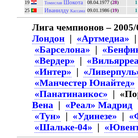
Шокота
19
08.04.1977 (
28
)
1
Томислав
Иванилду
25
09.01.1986 (
19
)
1
Кассама
Лига чемпионов – 2005/
Лондон
|
«Артмедиа»
«Барселона»
|
«Бенфи
«Вердер»
|
«Вильярре
«Интер»
|
«Ливерпуль
«Манчестер Юнайтед»
«Панатинаикос»
| «По
Вена
|
«Реал» Мадрид
«Тун»
|
«Удинезе»
|
«
«Шальке-04»
|
«Ювент