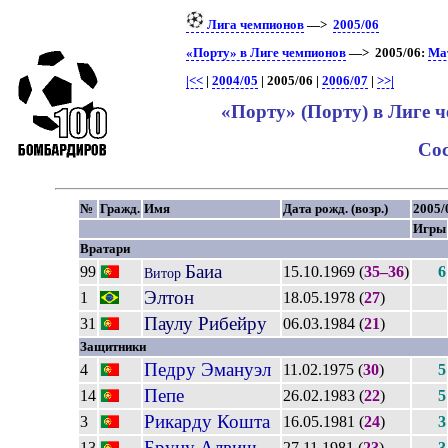
Лига чемпионов
—>
2005/06
«Порту» в Лиге чемпионов
—> 2005/06:
Ма
|<<
|
2004/05
| 2005/06 |
2006/07
|
>>|
«Порту» (Порту) в Лиге 
Сос
№
Гражд.
Имя
Дата рожд. (возр.)
2005/
Игры
Вратари
Баиа
99
15.10.1969 (
35–36
)
6
Витор
Элтон
1
18.05.1978 (
27
)
Паулу Рибейру
31
06.03.1984 (
21
)
Защитники
Педру Эмануэл
4
11.02.1975 (
30
)
5
Пепе
14
26.02.1983 (
22
)
5
Рикарду Кошта
3
16.05.1981 (
24
)
3
Бруну Алвиш
13
27.11.1981 (
23
)
3