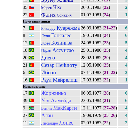
Чех
35
26.01.1983 (
22
)
2
Марек
Фатих
22
01.07.1981 (
24
)
1
Сонкайя
Полузащитники
Куарежма
7
26.09.1983 (
21–22
)
6
Рикарду
Гонсалес
8
19.01.1981 (
24
)
6
Лучо
Бозингва
12
24.08.1982 (
23
)
5
Жозе
Ассунсао
18
25.01.1980 (
25
)
4
Пауло
Диего
20
28.02.1985 (
20
)
4
Сезар Пейшоту
21
12.05.1980 (
25
)
4
Ибсон
6
07.11.1983 (
21–22
)
3
Раул Мейрелиш
16
17.03.1983 (
22
)
1
Нападающие
Жоржиньо
17
06.05.1977 (
28
)
6
Угу Алмейда
39
23.05.1984 (
21
)
6
МакКарти
9
12.11.1977 (
27–28
)
4
Бенни
Алан
27
19.09.1979 (
25–26
)
4
Лопес
11
02.03.1983 (
22
)
2
Лисандро