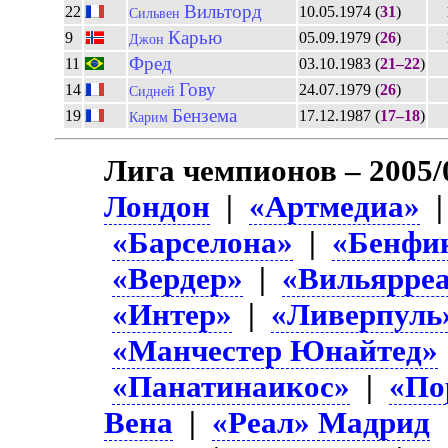
Вильторд
22
10.05.1974 (
31
)
Сильвен
Карью
9
05.09.1979 (
26
)
Джон
Фред
11
03.10.1983 (
21–22
)
Гову
14
24.07.1979 (
26
)
Сидней
Бензема
19
17.12.1987 (
17–18
)
Карим
Лига чемпионов – 2005/
Лондон
|
«Артмедиа»
«Барселона»
|
«Бенфи
«Вердер»
|
«Вильярре
«Интер»
|
«Ливерпуль
«Манчестер Юнайтед»
«Панатинаикос»
|
«По
Вена
|
«Реал» Мадрид