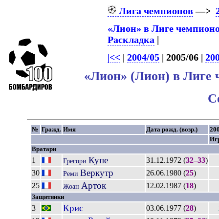
Лига чемпионов
—>
«Лион» в Лиге чемпион
Раскладка
|
|<<
|
2004/05
| 2005/06 |
20
«Лион» (Лион) в Лиге 
С
№
Гражд.
Имя
Дата рожд. (возр.)
20
Иг
Вратари
Купе
1
31.12.1972 (
32–33
)
Грегори
Веркутр
30
26.06.1980 (
25
)
Реми
Арток
25
12.02.1987 (
18
)
Жоан
Защитники
Крис
3
03.06.1977 (
28
)