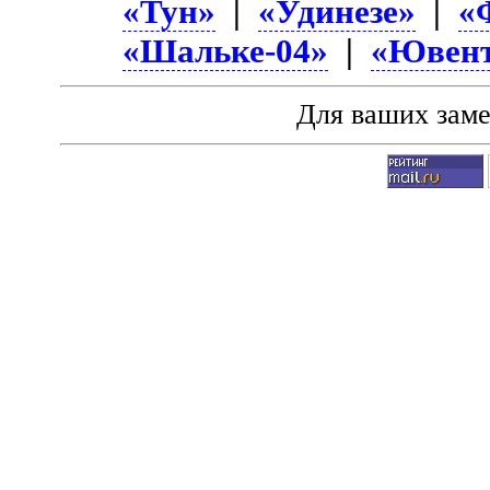
«Тун»
|
«Удинезе»
|
«
«Шальке-04»
|
«Ювент
Для ваших зам