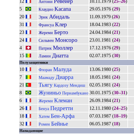
Ревейер
12
10.11.1979 (
25–26
)
Антони
Касапа
5
29.05.1976 (
29
)
Клаудио
Абидаль
20
11.09.1979 (
26
)
Эрик
Клер
31
18.04.1983 (
22
)
Франсуа
Берто
23
24.04.1984 (
21
)
Жереми
Монсоро
24
23.01.1981 (
24
)
Сильвен
Мюллер
4
17.12.1976 (
29
)
Патрик
Диатта
15
02.07.1975 (
30
)
Ламин
Полузащитники
Малуда
10
13.06.1980 (
25
)
Флоран
Диарра
7
18.05.1981 (
24
)
Маамаду
Тьягу
21
02.05.1981 (
24
)
Кардозу Мендиш
Жуниньо
8
30.01.1975 (
30–31
)
Пернамбукано
Клеман
6
26.09.1984 (
21
)
Жереми
Педретти
26
12.11.1980 (
24–25
)
Бенуа
Бен-Арфа
18
07.03.1987 (
18–19
)
Хатем
Бейнье
32
06.05.1987 (
18
)
Ромен
Нападающие