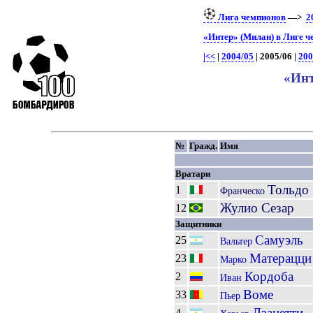
Лига чемпионов
—>
2
«Интер» (Милан) в Лиге 
|<<
|
2004/05
| 2005/06 |
200
«Инт
№
Гражд.
Имя
Вратари
Тольдо
1
Франческо
Жулио Сезар
12
Защитники
Самуэль
25
Вальтер
Матерацци
23
Марко
Кордоба
2
Иван
Воме
33
Пьер
Дзанетти
4