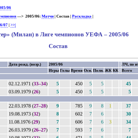
005/06
чемпионов
—> 2005/06:
Матчи
| Состав |
Раскладка
|
6/07
|
>>|
ер» (Милан) в Лиге чемпионов УЕФА – 2005/06
Состав
Дата рожд. (возр.)
2005/06
ЛЧ, по и
Игры
Голы
Время
Осн.
Полн.
ЖК
КК
Всего
02.12.1971 (
33–34
)
5
450
5
5
45
03.09.1979 (
26
)
5
450
5
5
5
22.03.1978 (
27–28
)
9
785
9
8
1
37
19.08.1973 (
32
)
8
602
7
6
30
11.08.1976 (
29
)
7
606
7
6
3
34
26.03.1979 (
26–27
)
7
593
7
6
7
10.08.1973 (
32
)
6
471
5
5
44