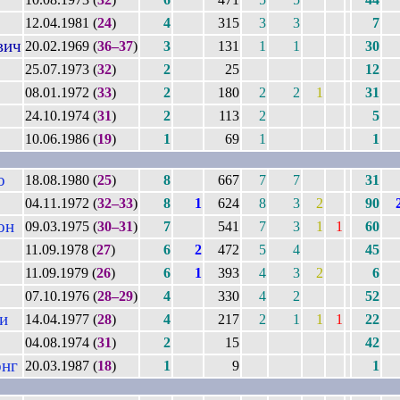
12.04.1981 (
24
)
4
315
3
3
7
вич
20.02.1969 (
36–37
)
3
131
1
1
30
25.07.1973 (
32
)
2
25
12
08.01.1972 (
33
)
2
180
2
2
1
31
24.10.1974 (
31
)
2
113
2
5
10.06.1986 (
19
)
1
69
1
1
о
18.08.1980 (
25
)
8
667
7
7
31
04.11.1972 (
32–33
)
8
1
624
8
3
2
90
он
09.03.1975 (
30–31
)
7
541
7
3
1
1
60
11.09.1978 (
27
)
6
2
472
5
4
45
11.09.1979 (
26
)
6
1
393
4
3
2
6
07.10.1976 (
28–29
)
4
330
4
2
52
и
14.04.1977 (
28
)
4
217
2
1
1
1
22
04.08.1974 (
31
)
2
15
42
онг
20.03.1987 (
18
)
1
9
1