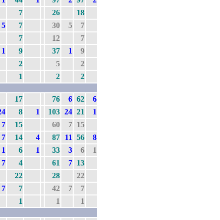
7
26
18
5
7
30
5
7
7
12
7
1
9
37
1
9
2
5
2
1
2
2
17
76
6
62
6
24
8
1
103
24
21
1
7
15
60
7
15
7
14
4
87
11
56
8
1
6
1
33
3
6
1
7
4
61
7
13
22
28
22
7
7
42
7
7
1
1
1