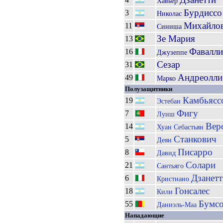
Хавьер
Бурдиссо
3
Николас
Михайло
11
Синиша
Зе Мария
13
Фавалли
16
Джузеппе
Сезар
31
Андреолли
49
Марко
Полузащитники
Камбьясс
19
Эстебан
Фигу
7
Луиш
Вер
14
Хуан Себастьян
Станкович
5
Деян
Писарро
8
Давид
Солари
21
Сантьяго
Дзанетт
6
Кристиано
Гонсалес
18
Кили
Бумс
55
Даниэль-Маа
Нападающие