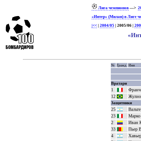
Лига чемпионов
—>
2
«Интер» (Милан) в Лиге 
|<<
|
2004/05
| 2005/06 |
200
«Инт
№
Гражд.
Имя
Вратари
1
Франч
12
Жулио
Защитники
25
Вальте
23
Марко
2
Иван 
33
Пьер 
4
Хавье