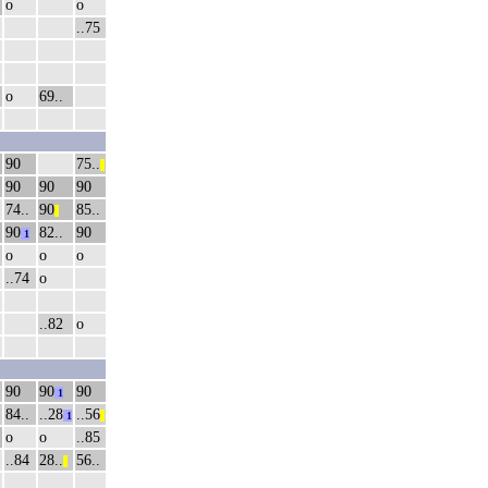
о
о
..75
о
69..
90
75..
||
90
90
90
74..
90
85..
||
90
82..
90
1
о
о
о
..74
о
..82
о
90
90
90
1
84..
..28
..56
1
||
о
о
..85
..84
28..
56..
||