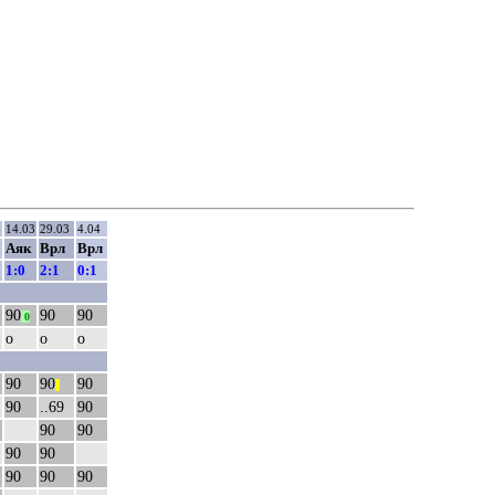
2
14.03
29.03
4.04
Аяк
Врл
Врл
1:0
2:1
0:1
90
90
90
0
о
о
о
90
90
90
||
90
..69
90
90
90
90
90
90
90
90