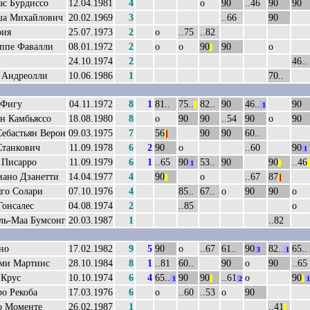
ас Бурдиссо
12.04.1981
4
о
90
..46
90
90
а Михайлович
20.02.1969
3
..66
90
рия
25.07.1973
2
о
..75
..82
ппе Фавалли
08.01.1972
2
о
о
90
90
о
||
24.10.1974
2
46..
 Андреолли
10.06.1986
1
70..
Фигу
04.11.1972
8
1
81..
75..
82..
90
46..
90
||
1
н Камбьяссо
18.08.1980
8
о
90
90
..54
90
о
90
ебастьян Верон
09.03.1975
7
56
90
90
60..
|
|
Станкович
11.09.1978
6
2
90
о
..60
90
1
 Писарро
11.09.1979
6
1
..65
90
53..
90
90
..46
1
||
||
иано Дзанетти
14.04.1977
4
90
о
..67
87
||
|
|
яго Солари
07.10.1976
4
85..
67..
о
90
90
о
Гонсалес
04.08.1974
2
..85
о
ль-Маа Бумсонг
20.03.1987
1
..82
но
17.02.1982
9
5
90
о
..67
61..
90
82..
65..
3
1
ми Мартинс
28.10.1984
8
1
..81
60..
90
о
90
..65
 Крус
10.10.1974
6
4
65..
90
90
..61
о
90
1
||
2
||
1
о Рекоба
17.03.1976
6
о
..60
..53
о
90
о Моменте
26.02.1987
1
..41
||