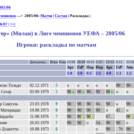
005/06
чемпионов
—> 2005/06:
Матчи
|
Состав
| Раскладка |
6/07
|
>>|
ер» (Милан) в Лиге чемпионов УЕФА – 2005/06
Игроки: раскладка по матчам
Дата рожд.
Игры
Голы
13.09
28.09
19.10
1.11
23.11
6.12
22.0
Арт
ГлР
Пор
Пор
Арт
ГлР
Аяк
1:0
1:0
0:2
2:1
4:0
1:1
2:2
еско Тольдо
02.12.1971
5
о
о
о
о
о
90
90
 Сезар
03.09.1979
5
90
90
90
90
90
о
о
0
0
0
р Самуэль
23.03.1978
9
90
90
90
66..
90
о
90
 Матерацци
19.08.1973
8
90
90
90
90
о
41..
о
Кордоба
11.08.1976
7
90
90
90
67..
90
||
||
||
Воме
26.03.1979
7
90
90
о
54..
90
90
о
р Дзанетти
10.08.1973
6
о
90
..70
90