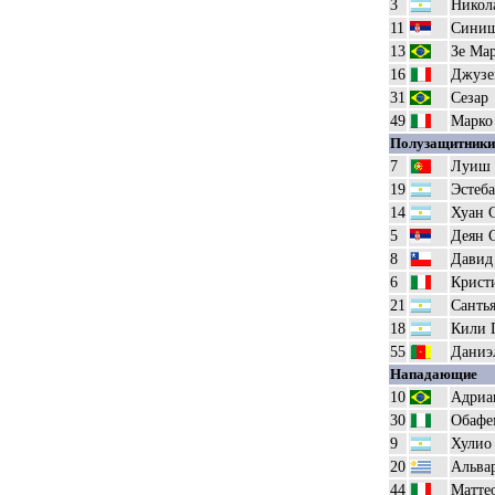
3
Никол
11
Синиш
13
Зе Ма
16
Джузе
31
Сезар
49
Марко
Полузащитники
7
Луиш 
19
Эстеба
14
Хуан С
5
Деян 
8
Давид
6
Крист
21
Санть
18
Кили 
55
Даниэ
Нападающие
10
Адриа
30
Обафе
9
Хулио
20
Альвар
44
Матте