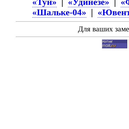
«Тун»
|
«Удинезе»
|
«
«Шальке-04»
|
«Ювент
Для ваших зам