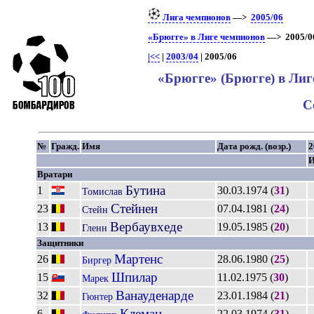
Лига чемпионов
—>
2005/06
«Брюгге» в Лиге чемпионов
—> 2005/0
|<<
|
2003/04
| 2005/06
«Брюгге» (Брюгге) в Лиг
С
№
Гражд.
Имя
Дата рожд. (возр.)
2
Вратари
Бутина
1
30.03.1974 (
31
)
Томислав
Стейнен
23
07.04.1981 (
24
)
Стейн
Вербаувхеде
13
19.05.1985 (
20
)
Гленн
Защитники
Мартенс
26
28.06.1980 (
25
)
Биргер
Шпилар
15
11.02.1975 (
30
)
Марек
Ванауденарде
32
23.01.1984 (
21
)
Гюнтер
Клеман
6
22.03.1974 (
31
)