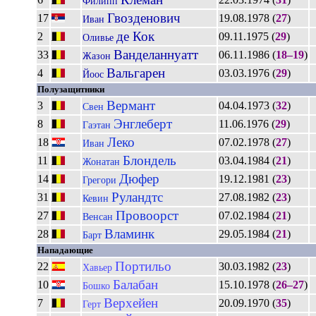
Филипп
Гвозденович
17
19.08.1978 (
27
)
Иван
де Кок
2
09.11.1975 (
29
)
Оливье
Ванделаннуатт
33
06.11.1986 (
18–19
)
Жазон
Вальгарен
4
03.03.1976 (
29
)
Йоос
Полузащитники
Вермант
3
04.04.1973 (
32
)
Свен
Энглеберт
8
11.06.1976 (
29
)
Гаэтан
Леко
18
07.02.1978 (
27
)
Иван
Блондель
11
03.04.1984 (
21
)
Жонатан
Дюфер
14
19.12.1981 (
23
)
Грегори
Руландтс
31
27.08.1982 (
23
)
Кевин
Провоорст
27
07.02.1984 (
21
)
Венсан
Вламинк
28
29.05.1984 (
21
)
Барт
Нападающие
Портильо
22
30.03.1982 (
23
)
Хавьер
Балабан
10
15.10.1978 (
26–27
)
Бошко
Верхейен
7
20.09.1970 (
35
)
Герт