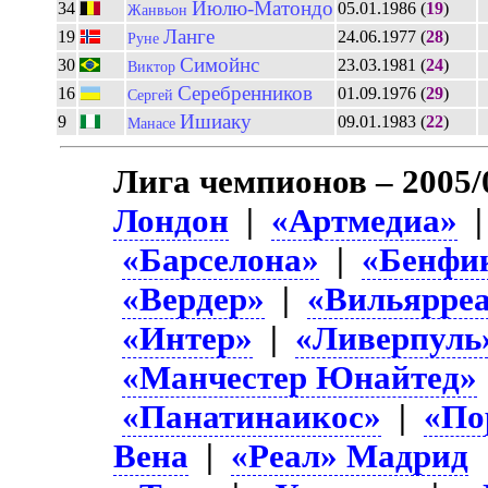
Йюлю-Матондо
34
05.01.1986 (
19
)
Жанвьон
Ланге
19
24.06.1977 (
28
)
Руне
Симойнс
30
23.03.1981 (
24
)
Виктор
Серебренников
16
01.09.1976 (
29
)
Сергей
Ишиаку
9
09.01.1983 (
22
)
Манасе
Лига чемпионов – 2005/
Лондон
|
«Артмедиа»
«Барселона»
|
«Бенфи
«Вердер»
|
«Вильярре
«Интер»
|
«Ливерпуль
«Манчестер Юнайтед»
«Панатинаикос»
|
«По
Вена
|
«Реал» Мадрид