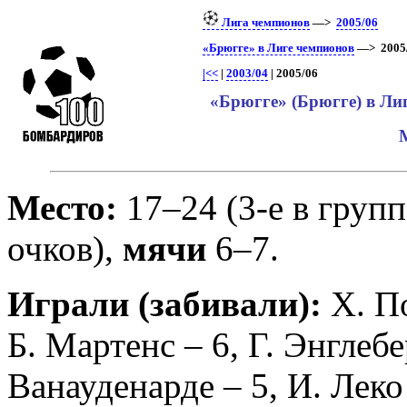
Лига чемпионов
—>
2005/06
«Брюгге» в Лиге чемпионов
—> 2005/
|<<
|
2003/04
| 2005/06
«Брюгге» (Брюгге) в Ли
Место:
17–24 (3-е в групп
очков),
мячи
6–7.
Играли (забивали):
Х. П
Б. Мартенс
– 6,
Г. Энглебе
Ванауденарде
– 5,
И. Леко