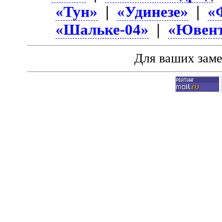
«Тун»
|
«Удинезе»
|
«
«Шальке-04»
|
«Ювент
Для ваших зам