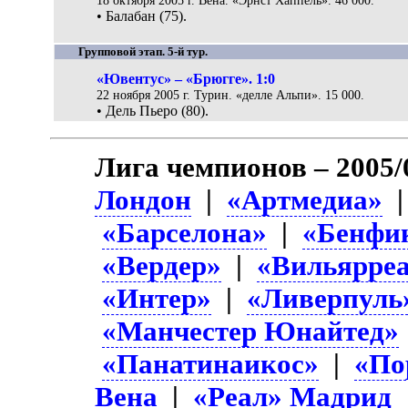
18 октября 2005 г. Вена. «Эрнст Хаппель». 46 000.
• Балабан (75).
Групповой этап. 5-й тур.
«Ювентус» – «Брюгге». 1:0
22 ноября 2005 г. Турин. «делле Альпи». 15 000.
• Дель Пьеро (80).
Лига чемпионов – 2005/
Лондон
|
«Артмедиа»
«Барселона»
|
«Бенфи
«Вердер»
|
«Вильярре
«Интер»
|
«Ливерпуль
«Манчестер Юнайтед»
«Панатинаикос»
|
«По
Вена
|
«Реал» Мадрид