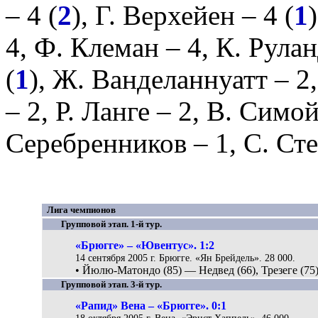
– 4 (
2
),
Г. Верхейен
– 4 (
1
4,
Ф. Клеман
– 4,
К. Рулан
(
1
),
Ж. Ванделаннуатт
– 2
– 2,
Р. Ланге
– 2,
В. Симо
Серебренников
– 1,
С. Ст
Лига чемпионов
Групповой этап. 1-й тур.
«Брюгге» – «Ювентус». 1:2
14 сентября 2005 г. Брюгге. «Ян Брейдель». 28 000.
• Йюлю-Матондо (85) — Недвед (66), Трезеге (75)
Групповой этап. 3-й тур.
«Рапид» Вена – «Брюгге». 0:1