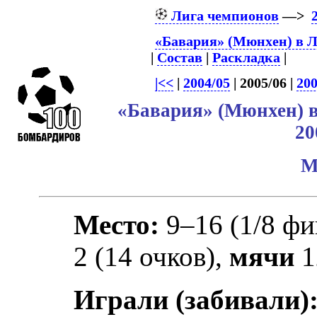
Лига чемпионов
—>
«Бавария» (Мюнхен) в 
|
Состав
|
Раскладка
|
|<<
|
2004/05
| 2005/06 |
200
«Бавария» (Мюнхен) 
20
М
Место:
9–16 (1/8 фи
2 (14 очков),
мячи
1
Играли (забивали)