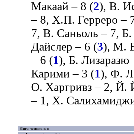
Макаай
– 8 (
2
),
В. И
– 8,
Х.П. Герреро
– 7
7,
В. Саньоль
– 7,
Б.
Дайслер
– 6 (
3
),
М. 
– 6 (
1
),
Б. Лизаразю
Карими
– 3 (
1
),
Ф. 
О. Харгривз
– 2,
Й. 
– 1,
Х. Салихамидж
Лига чемпионов