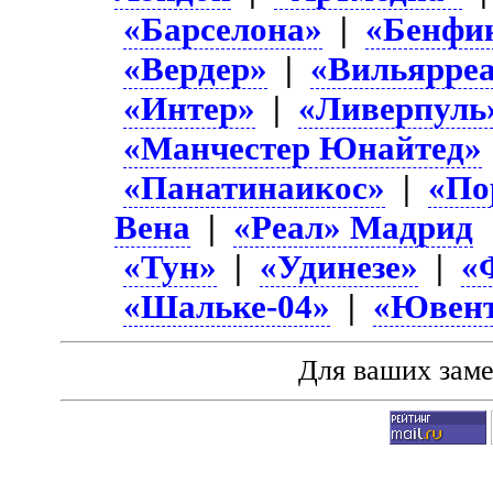
«Барселона»
|
«Бенфи
«Вердер»
|
«Вильярре
«Интер»
|
«Ливерпуль
«Манчестер Юнайтед»
«Панатинаикос»
|
«По
Вена
|
«Реал» Мадрид
«Тун»
|
«Удинезе»
|
«
«Шальке-04»
|
«Ювент
Для ваших зам