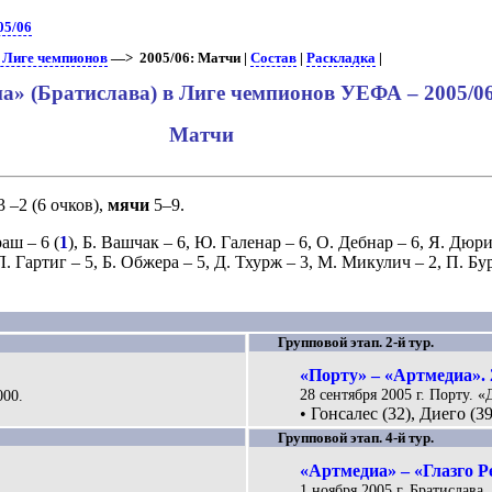
05/06
в Лиге чемпионов
—> 2005/06: Матчи |
Состав
|
Раскладка
|
а» (Братислава) в Лиге чемпионов УЕФА – 2005/0
Матчи
3 –2 (6 очков),
мячи
5–9.
раш
– 6 (
1
),
Б. Вашчак
– 6,
Ю. Галенар
– 6,
О. Дебнар
– 6,
Я. Дюр
Л. Гартиг
– 5,
Б. Обжера
– 5,
Д. Тхурж
– 3,
М. Микулич
– 2,
П. Бу
Групповой этап. 2-й тур.
«Порту» – «Артмедиа». 
28 сентября 2005 г. Порту. «
000.
• Гонсалес (32), Диего (3
Групповой этап. 4-й тур.
«Артмедиа» – «Глазго Р
1 ноября 2005 г. Братислава.