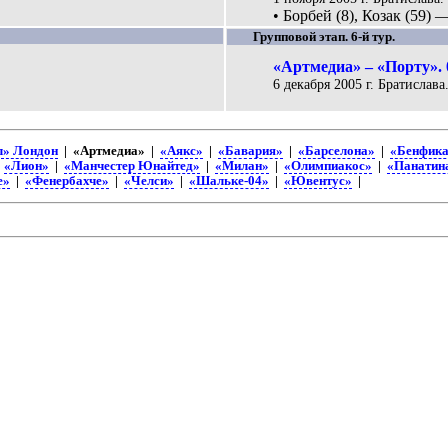
• Борбей (8), Козак (59) 
Групповой этап. 6-й тур.
«Артмедиа» – «Порту». 
6 декабря 2005 г. Братислава
л» Лондон
| «Артмедиа» |
«Аякс»
|
«Бавария»
|
«Барселона»
|
«Бенфик
|
«Лион»
|
«Манчестер Юнайтед»
|
«Милан»
|
«Олимпиакос»
|
«Панатин
е»
|
«Фенербахче»
|
«Челси»
|
«Шальке-04»
|
«Ювентус»
|