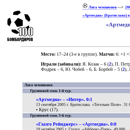
Лига чемпионов
—>
20
«Артмедиа» (Братислава) 
«Артмеди
Место:
17–24 (3-е в группе).
Матчи:
6: +1 =
Играли (забивали):
Я. Козак
– 6 (
2
),
П. Пет
Фодрек
– 6,
Ю. Чобей
– 6,
Б. Борбей
– 5 (
2
),
Лига чемпионов
Групповой этап. 1-й тур.
«Артмедиа» – «Интер». 0:1
13 сентября 2005 г. Братислава. «Тегельне Поле». 31 
• Крус (17).
Групповой этап. 3-й тур.
«Глазго Рейнджерс» – «Артмедиа». 0:0
19 октября 2005 г. Глазго. «Айброкс-Парк». 49 000.