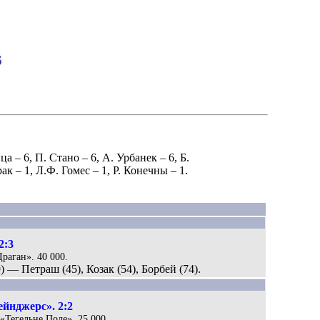
6
ица
– 6,
П. Стано
– 6,
А. Урбанек
– 6,
Б.
рак
– 1,
Л.Ф. Гомес
– 1,
Р. Конечны
– 1.
2:3
Драган». 40 000.
9) — Петраш (45), Козак (54), Борбей (74).
ейнджерс». 2:2
 «Тегельне Поле». 25 000.