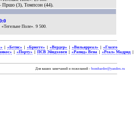
— Пршо (3), Томпсон (44).
0:0
. «Тегельне Поле». 9 500.
а»
|
«Бетис»
|
«Брюгге»
|
«Вердер»
|
«Вильярреал»
|
«Глазго
аикос»
|
«Порту»
|
ПСВ Эйндховен
|
«Рапид» Вена
|
«Реал» Мадрид
|
Для ваших замечаний и пожеланий -
bombarder@yandex.ru