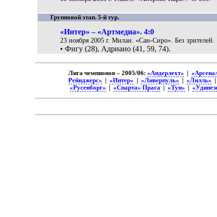
Групповой этап. 5-й тур.
«Интер» – «Артмедиа». 4:0
23 ноября 2005 г. Милан. «Сан-Сиро». Без зрителей.
• Фигу (28), Адриано (41, 59, 74).
Лига чемпионов – 2005/06:
«Андерлехт»
|
«Арсена
Рейнджерс»
|
«Интер»
|
«Ливерпуль»
|
«Лилль»
«Русенборг»
|
«Спарта» Прага
|
«Тун»
|
«Удинез