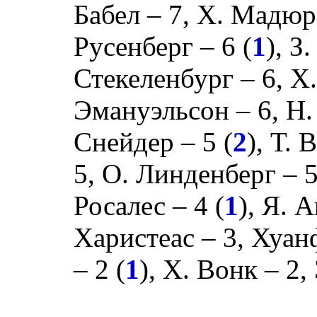
Бабел
– 7,
Х. Мадюр
Русенберг
– 6 (
1
),
З.
Стекеленбург
– 6,
Х.
Эмануэльсон
– 6,
Н.
Снейдер
– 5 (
2
),
Т. 
5,
О. Линденберг
– 
Росалес
– 4 (
1
),
Я. А
Харистеас
– 3,
Хуан
– 2 (
1
),
Х. Вонк
– 2,