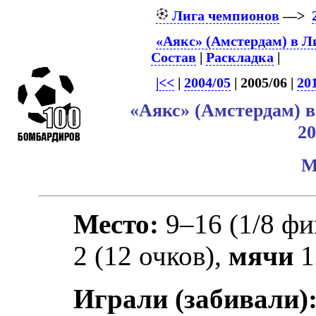
Лига чемпионов
—>
«Аякс» (Амстердам) в Л
Состав
|
Раскладка
|
|<<
|
2004/05
| 2005/06 |
20
«Аякс» (Амстердам) 
20
М
Место:
9–16 (1/8 фи
2 (12 очков),
мячи
1
Играли (забивали)