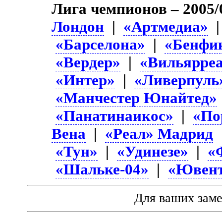
Лига чемпионов – 2005/
Лондон
|
«Артмедиа»
|
«Барселона»
|
«Бенфи
«Вердер»
|
«Вильярре
«Интер»
|
«Ливерпуль
«Манчестер Юнайтед»
«Панатинаикос»
|
«По
Вена
|
«Реал» Мадрид
«Тун»
|
«Удинезе»
|
«
«Шальке-04»
|
«Ювент
Для ваших зам