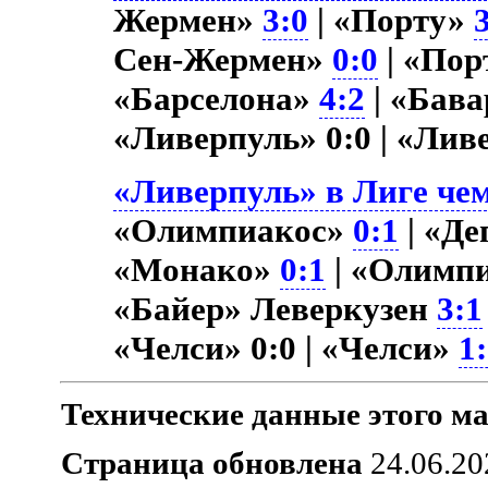
Жермен»
3:0
| «Порту»
Сен-Жермен»
0:0
| «По
«Барселона»
4:2
| «Бав
«Ливерпуль» 0:0 | «Ли
«Ливерпуль» в Лиге чем
«Олимпиакос»
0:1
| «Д
«Монако»
0:1
| «Олимп
«Байер» Леверкузен
3:1
«Челси» 0:0 | «Челси»
1
Технические данные этого ма
Страница обновлена
24.06.20