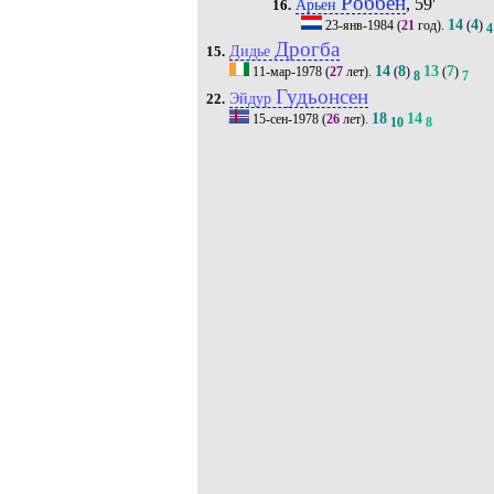
Роббен
, 59'
Арьен
16.
14
4
23-янв-1984
(
21
год).
(
)
4
Дрогба
Дидье
15.
14
8
13
7
11-мар-1978
(
27
лет).
(
)
(
)
8
7
Гудьонсен
Эйдур
22.
18
14
15-сен-1978
(
26
лет).
10
8