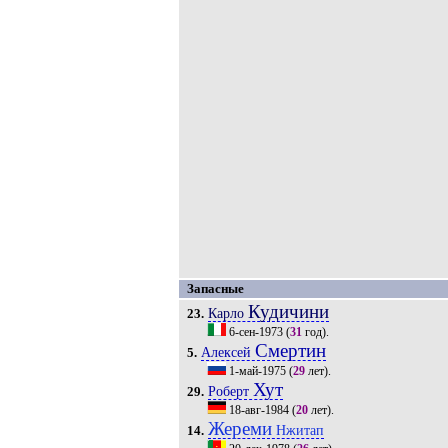
Запасные
Кудичини
Карло
23.
6-сен-1973
(
31
год).
Смертин
Алексей
5.
1-май-1975
(
29
лет).
Хут
Роберт
29.
18-авг-1984
(
20
лет).
Жереми
Нжитап
14.