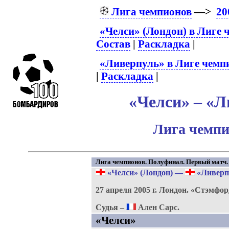
Лига чемпионов
—>
20
«Челси» (Лондон) в Лиге 
Состав
|
Раскладка
|
«Ливерпуль» в Лиге чемп
|
Раскладка
|
«Челси» – «Л
Лига чемпи
Лига чемпионов. Полуфинал. Первый матч.
«Челси» (Лондон)
—
«Ливерп
27 апреля 2005 г.
Лондон.
«Стэмфор
Судья –
Ален Сарс.
«Челси»