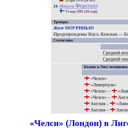
20-дек-1978
(
26
лет).
Форсселл
Микаэль
24.
15-мар-1981
(
24
года).
Тренеры
Жозе МОУРИНЬЮ
Предупреждены Коул, Кежман — Би
Статистика
Средний воз
Средний оп
Баланс в Лиге чемпионов 
«Челси»
«Ливерпуль»
«Челси» –
«Лив
«Челси» –
Англ
Англия –
«Ливе
Англия –
Англ
«Челси» (Лондон) в Лиг