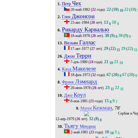
Чех
Петр
1.
22
10
22
10
20-май-1982
(
22
года).
(
)
(
)
10
Джонсон
Глен
2.
13
10
23-авг-1984
(
20
лет).
6
4
Рикарду Карвалью
6.
30
9
30
9
18-май-1978
(
26
лет).
(
)
(
)
9
9
Галлас
Вильям
13.
29
22
29
22
17-авг-1977
(
27
лет).
(
)
(
)
11
11
Терри
Джон
26.
21
21
7-дек-1980
(
24
года).
10
10
Макелеле
Клод
4.
67
20
67
20
18-фев-1973
(
32
года).
(
)
(
)
9
9
Лэмпард
Фрэнк
8.
23
22
20-июн-1978
(
26
лет).
11
11
Коул
Джо
10.
15
9
8-ноя-1981
(
23
года).
8
7
Кежман
, 78'
Матея
9.
32
8
12-апр-1979
(
26
лет).
(
)
8
Тьягу
Мендиш
30.
10
3
2-май-1981
(
23
года).
10
3