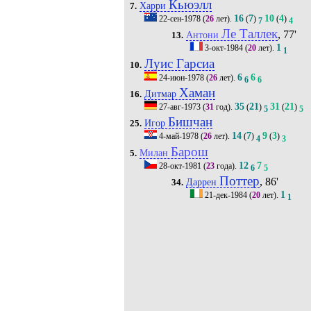
Кьюэлл
Харри
7.
16
7
10
4
22-сен-1978
(
26
лет).
(
)
(
)
7
4
Ле Таллек
, 77'
Антони
13.
1
3-окт-1984
(
20
лет).
1
Луис Гарсиа
10.
6
6
24-июн-1978
(
26
лет).
6
6
Хаман
Дитмар
16.
35
21
31
21
27-авг-1973
(
31
год).
(
)
(
)
5
5
Бишчан
Игор
25.
14
7
9
3
4-май-1978
(
26
лет).
(
)
(
)
4
3
Барош
Милан
5.
12
7
28-окт-1981
(
23
года).
6
5
Поттер
, 86'
Даррен
34.
1
21-дек-1984
(
20
лет).
1