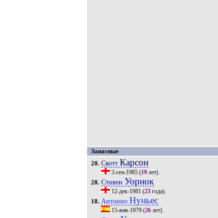
Запасные
Карсон
Скотт
20.
3-сен-1985
(
19
лет).
Уорнок
Стивен
28.
12-дек-1981
(
23
года).
Нуньес
Антонио
18.
15-янв-1979
(
26
лет).