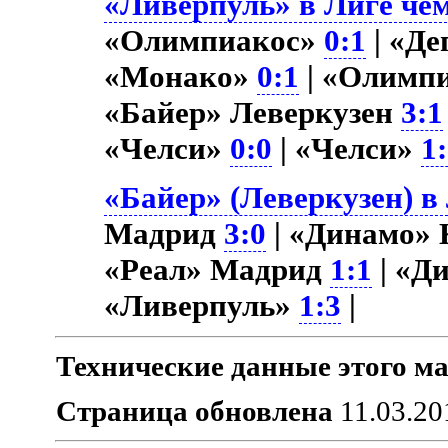
«Ливерпуль» в Лиге чем
«Олимпиакос»
0:1
| «Д
«Монако»
0:1
| «Олимп
«Байер» Леверкузен
3:1
«Челси»
0:0
| «Челси»
1
«Байер» (Леверкузен) в
Мадрид
3:0
| «Динамо»
«Реал» Мадрид
1:1
| «Д
«Ливерпуль»
1:3
|
Технические данные этого ма
Страница обновлена
11.03.20