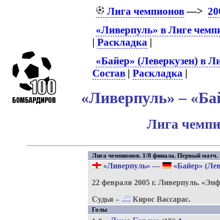
Лига чемпионов
—>
20
«Ливерпуль» в Лиге чемп
|
Раскладка
|
«Байер» (Леверкузен) в Л
Состав
|
Раскладка
|
«Ливерпуль» – «Бай
Лига чемпи
Лига чемпионов. 1/8 финала. Первый матч.
«Ливерпуль»
—
«Байер» (Лев
22 февраля 2005 г.
Ливерпуль.
«Энф
Судья –
Кирос Вассарас.
Голы