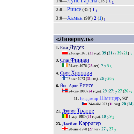
Луис Гарсиа
1:0—
(15')
1
1
Риисе
2:0—
(35')
1
1
Хаман
3:0—
(90')
2
(
1
)
1
«Ливерпуль»
Дудек
Ежи
1.
39
21
39
21
23-мар-1973
(
31
год).
(
)
(
)
3
3
Финнан
Стив
3.
7
5
24-апр-1976
(
28
лет).
7
5
Хююпия
Сами
4.
26
26
7-окт-1973
(
31
год).
7
7
Риисе
Йон Арне
6.
29
27
27
26
24-сен-1980
(
24
года).
(
)
(
)
7
7
Шмицер
, 90'
Владимир
11.
20
14
24-май-1973
(
31
год).
(
)
Траоре
Джими
21.
10
9
1-мар-1980
(
24
года).
5
5
Каррагер
Джейми
23.
27
27
28-янв-1978
(
27
лет).
7
7