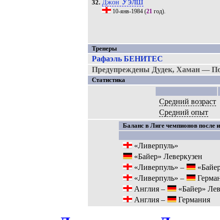
Уэлш
Джон
32.
10-янв-1984
(
21
год).
Тренеры
Рафаэль БЕНИТЕС
Предупреждены Дудек, Хаман — По
Статистика
Средний возраст
Средний опыт
Баланс в Лиге чемпионов после и
«Ливерпуль»
«Байер» Леверкузен
«Ливерпуль» –
«Байер
«Ливерпуль» –
Герма
Англия –
«Байер» Лев
Англия –
Германия