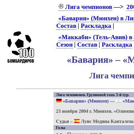
Лига чемпионов
—>
20
«Бавария» (Мюнхен) в Ли
Состав
|
Раскладка
|
«Маккаби» (Тель-Авив) в
Сезон
|
Состав
|
Раскладка
«Бавария» – «М
Лига чемпи
Лига чемпионов. Групповой этап. 5-й тур.
«Бавария» (Мюнхен)
—
«Мак
23 ноября 2004 г.
Мюнхен.
«Олимпи
Судья –
Луис Медина Канталехо
Голы