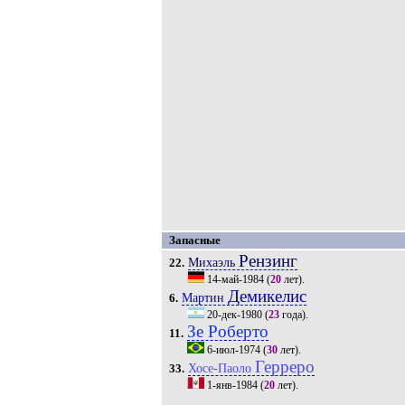
Запасные
Рензинг
Михаэль
22.
14-май-1984
(
20
лет).
Демикелис
Мартин
6.
20-дек-1980
(
23
года).
Зе Роберто
11.
6-июл-1974
(
30
лет).
Герреро
Хосе-Паоло
33.
1-янв-1984
(
20
лет).