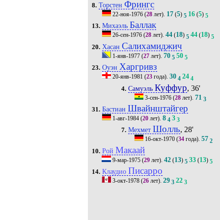
Фрингс
Торстен
8.
17
5
16
5
22-ноя-1976
(
28
лет).
(
)
(
)
5
5
Баллак
Михаэль
13.
44
18
44
18
26-сен-1976
(
28
лет).
(
)
(
)
5
5
Салихамиджич
Хасан
20.
70
50
1-янв-1977
(
27
лет).
5
5
Харгривз
Оуэн
23.
30
24
20-янв-1981
(
23
года).
4
4
Куффур
, 36'
Самуэль
4.
71
3-сен-1976
(
28
лет).
3
Швайнштайгер
Бастиан
31.
8
3
1-авг-1984
(
20
лет).
4
3
Шолль
, 28'
Мехмет
7.
57
16-окт-1970
(
34
года).
2
Макаай
Рой
10.
42
13
33
13
9-мар-1975
(
29
лет).
(
)
(
)
5
5
Писарро
Клаудио
14.
29
22
3-окт-1978
(
26
лет).
3
3