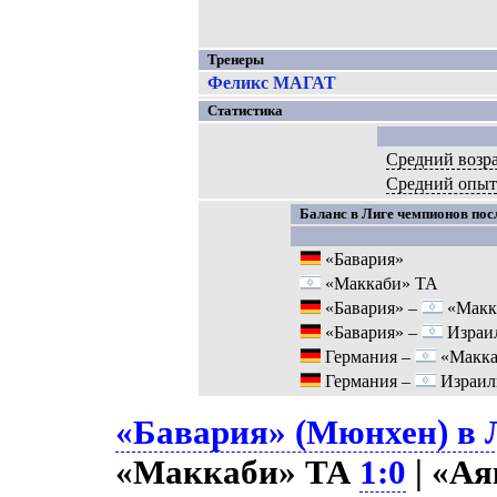
Тренеры
Феликс МАГАТ
Статистика
Средний возр
Средний опыт
Баланс в Лиге чемпионов посл
«Бавария»
«Маккаби» ТА
«Бавария» –
«Макк
«Бавария» –
Израи
Германия –
«Макка
Германия –
Израил
«Бавария» (Мюнхен) в Л
«Маккаби» ТА
1:0
| «А