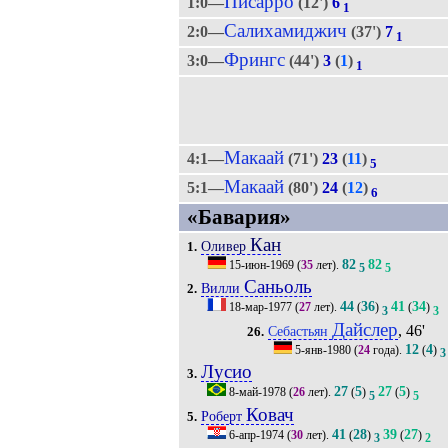
Писарро
1:0—
(12')
6
1
Салихамиджич
2:0—
(37')
7
1
Фрингс
3:0—
(44')
3
(
1
)
1
Макаай
4:1—
(71')
23
(
11
)
5
Макаай
5:1—
(80')
24
(
12
)
6
«Бавария»
Кан
Оливер
1.
82
82
15-июн-1969
(
35
лет).
5
5
Саньоль
Вилли
2.
44
36
41
34
18-мар-1977
(
27
лет).
(
)
(
)
3
3
Дайслер
, 46'
Себастьян
26.
12
4
5-янв-1980
(
24
года).
(
)
3
Лусио
3.
27
5
27
5
8-май-1978
(
26
лет).
(
)
(
)
5
5
Ковач
Роберт
5.
41
28
39
27
6-апр-1974
(
30
лет).
(
)
(
)
3
2