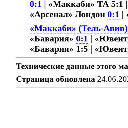
0:1
| «Маккаби» ТА 5:1 
«Арсенал» Лондон
0:1
|
«Маккаби» (Тель-Авив) 
«Бавария»
0:1
| «Ювент
«Бавария» 1:5 | «Ювен
Технические данные этого ма
Страница обновлена
24.06.20