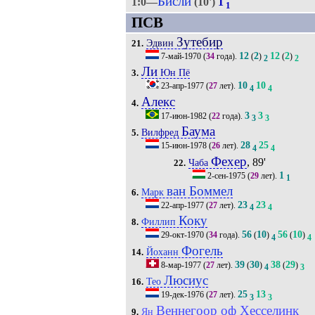
Бисли
1:0—
(10')
1
1
ПСВ
Зутебир
Эдвин
21.
12
2
12
2
7-май-1970
(
34
года).
(
)
(
)
2
2
Ли
Юн Пё
3.
10
10
23-апр-1977
(
27
лет).
4
4
Алекс
4.
3
3
17-июн-1982
(
22
года).
3
3
Баума
Вилфред
5.
28
25
15-июн-1978
(
26
лет).
4
4
Фехер
, 89'
Чаба
22.
1
2-сен-1975
(
29
лет).
1
ван Боммел
Марк
6.
23
23
22-апр-1977
(
27
лет).
4
4
Коку
Филлип
8.
56
10
56
10
29-окт-1970
(
34
года).
(
)
(
)
4
4
Фогель
Йоханн
14.
39
30
38
29
8-мар-1977
(
27
лет).
(
)
(
)
4
3
Люсиус
Тео
16.
25
13
19-дек-1976
(
27
лет).
3
3
Веннегоор оф Хесселинк
Ян
9.