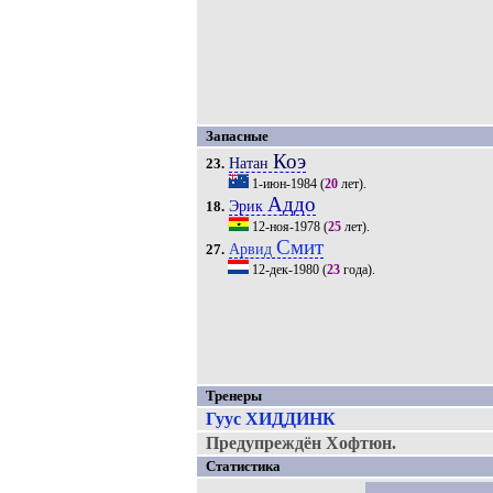
Запасные
Коэ
Натан
23.
1-июн-1984
(
20
лет).
Аддо
Эрик
18.
12-ноя-1978
(
25
лет).
Смит
Арвид
27.
12-дек-1980
(
23
года).
Тренеры
Гуус ХИДДИНК
Предупреждён Хофтюн.
Статистика