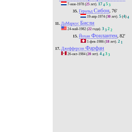
17
5
7-ноя-1978
(
25
лет).
4
3
Сибон
, 76'
Геральд
35.
5
4
19-апр-1974
(
30
лет).
(
)
4
Бисли
ДаМаркус
11.
3
2
24-май-1982
(
22
года).
3
2
Фонлантен
, 82'
Йохан
15.
2
1-фев-1986
(
18
лет).
1
Фарфан
Джефферсон
17.
4
3
26-окт-1984
(
20
лет).
4
3