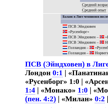
Средний возрас
Средний опыт
Баланс в Лиге чемпионов после
ПСВ Эйндховен
«Русенборг»
ПСВ Эйндховен –
«
ПСВ Эйндховен –
Н
Голландия –
«Русенб
Голландия –
Норвег
ПСВ (Эйндховен) в Лиге
Лондон
0:1
| «Панатина
«Русенборг» 1:0 | «Арс
1:4
| «Монако»
1:0
| «М
(пен. 4:2)
| «Милан»
0:2