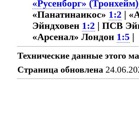
«Русенборг» (Тронхейм)
«Панатинаикос»
1:2
| «
Эйндховен
1:2
| ПСВ Эй
«Арсенал» Лондон
1:5
|
Технические данные этого ма
Страница обновлена
24.06.20