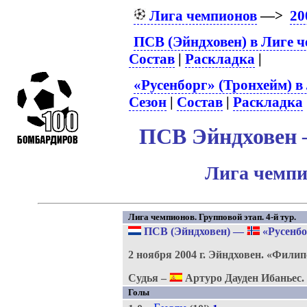
Лига чемпионов
—>
20
ПСВ (Эйндховен) в Лиге 
Состав
|
Раскладка
|
«Русенборг» (Тронхейм) в
Сезон
|
Состав
|
Раскладка
ПСВ Эйндховен –
Лига чемпи
Лига чемпионов. Групповой этап. 4-й тур.
ПСВ (Эйндховен)
—
«Русенбо
2 ноября 2004 г.
Эйндховен.
«Филип
Судья –
Артуро Дауден Ибаньес.
Голы