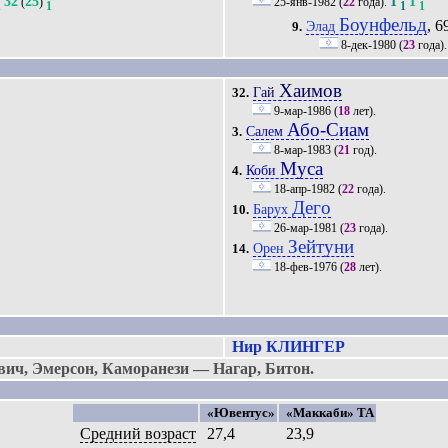
32
25
1
1
(
)
25-янв-1982
(
22
года).
1
1
1
1
Боунфельд
, 6
Элад
9.
8-дек-1980
(
23
года)
Хаимов
Гай
32.
9-мар-1986
(
18
лет).
Або-Сиам
Салем
3.
8-мар-1983
(
21
год).
Муса
Коби
4.
18-апр-1982
(
22
года).
Дего
Барух
10.
26-мар-1981
(
23
года).
Зейтуни
Орен
14.
18-фев-1976
(
28
лет).
Нир КЛИНГЕР
ич, Эмерсон, Каморанези — Нагар, Битон.
«Ювентус»
«Маккаби» ТА
Средний возраст
27,4
23,9