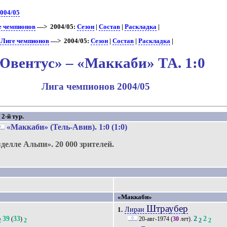
004/05
е чемпионов
—> 2004/05:
Сезон
|
Состав
|
Раскладка
|
 Лиге чемпионов
—> 2004/05:
Сезон
|
Состав
|
Раскладка
|
Ювентус» – «Маккаби» ТА. 1:0
Лига чемпионов 2004/05
2-й тур.
«Маккаби» (Тель-Авив)
. 1:0 (1:0)
«делле Альпи».
20 000 зрителей.
«Маккаби»
Штраубер
Лиран
1.
39
33
2
2
(
)
20-авг-1974
(
30
лет).
2
2
2
2