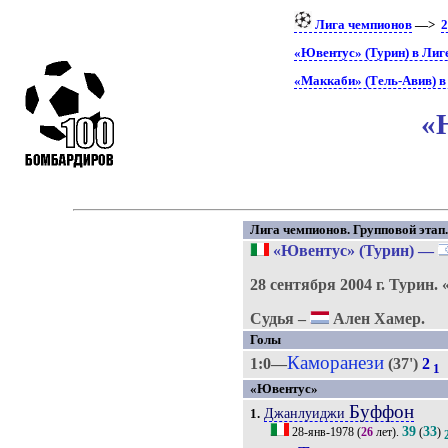
Лига чемпионов
—>
2
«Ювентус» (Турин) в Лиг
«Маккаби» (Тель-Авив) в
«
Лига чемпионов. Групповой этап. 
«Ювентус» (Турин)
—
28 сентября 2004 г.
Турин.
Судья –
Ален Хамер.
Голы
Каморанези
1:0—
(37')
2
1
«Ювентус»
Буффон
Джанлуиджи
1.
39
33
28-янв-1978
(
26
лет).
(
)