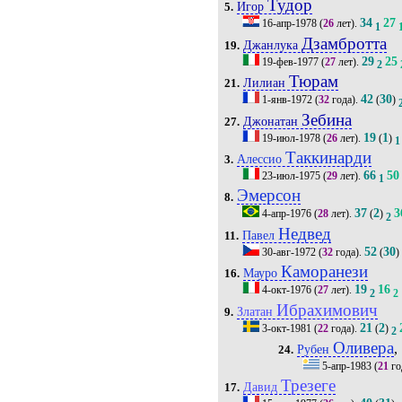
Тудор
Игор
5.
34
27
16-апр-1978
(
26
лет).
1
Дзамбротта
Джанлука
19.
29
25
19-фев-1977
(
27
лет).
2
Тюрам
Лилиан
21.
42
30
1-янв-1972
(
32
года).
(
)
Зебина
Джонатан
27.
19
1
19-июл-1978
(
26
лет).
(
)
1
Таккинарди
Алессио
3.
66
50
23-июл-1975
(
29
лет).
1
Эмерсон
8.
37
2
3
4-апр-1976
(
28
лет).
(
)
2
Недвед
Павел
11.
52
30
30-авг-1972
(
32
года).
(
)
Каморанези
Мауро
16.
19
16
4-окт-1976
(
27
лет).
2
2
Ибрахимович
Златан
9.
21
2
3-окт-1981
(
22
года).
(
)
2
Оливера
,
Рубен
24.
5-апр-1983
(
21
го
Трезеге
Давид
17.