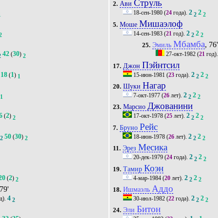
Струль
Ави
2.
2
2
18-сен-1980
(
24
года).
1
2
2
Мишаэлоф
Моше
5.
2
2
14-сен-1983
(
21
год).
2
2
2
Мбамба
, 76
Эмиль
25.
42
30
(
)
27-окт-1982
(
21
год)
2
2
Пэйнтсил
Джон
17.
18
1
2
2
(
)
15-июн-1981
(
23
года).
1
2
2
Нагар
Шуки
20.
2
2
7-окт-1977
(
26
лет).
1
2
2
Джованини
Марсио
23.
6
2
2
2
(
)
17-окт-1978
(
25
лет).
2
2
2
Рейс
Бруно
7.
50
30
2
2
(
)
18-июн-1978
(
26
лет).
2
2
2
2
Месика
Эрез
11.
2
2
20-дек-1979
(
24
года).
2
2
Коэн
Тамир
19.
20
2
2
2
(
)
4-мар-1984
(
20
лет).
2
2
2
Аддо
 79'
Ишмаэль
18.
4
2
2
д).
30-июл-1982
(
22
года).
2
2
2
Битон
Эли
24.