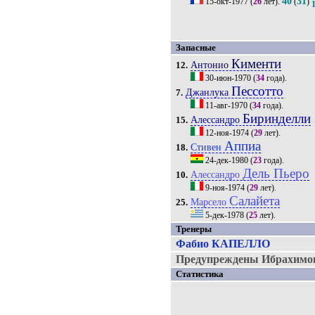
40
31
15-окт-1977
(
26
лет).
(
)
Запасные
Кименти
Антонио
12.
30-июн-1970
(
34
года).
Пессотто
Джанлука
7.
11-авг-1970
(
34
года).
Биринделли
Алессандро
15.
12-ноя-1974
(
29
лет).
Аппиа
Стивен
18.
24-дек-1980
(
23
года).
Дель Пьеро
Алессандро
10.
9-ноя-1974
(
29
лет).
Салайета
Марсело
25.
5-дек-1978
(
25
лет).
Тренеры
Фабио КАПЕЛЛО
Предупреждены Ибрахимов
Статистика