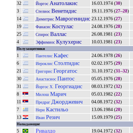
Анатолакис
32
16.03.1974 (
30
)
Йоргос
Венетидис
3
19.11.1976 (
27–28
)
Стелиос
Маврогенидис
14
23.12.1976 (
27
)
Димитрис
Костулас
19
24.08.1976 (
28
)
Фанасис
Валлас
25
26.08.1981 (
23
)
Спирос
Кулухерис
4
10.03.1981 (
23
)
Эффимиос
Полузащитники
Кафес
1
24.06.1978 (
26
)
Пантелис
Столтидис
6
02.02.1975 (
29
)
Иероклис
Георгатос
21
31.10.1972 (
31–32
)
Григорис
Пантос
30
05.05.1976 (
28
)
Анастасиос
Георгиадис
31
08.03.1972 (
32
)
Йоргос Х.
Марич
8
05.03.1982 (
22
)
Милош
Джорджевич
11
04.08.1972 (
32
)
Предраг
Кастильо
7
13.06.1984 (
20
)
Нери
Резич
13
15.09.1979 (
25
)
Иван
Нападающие
Ривалдо
5
19.04.1972 (
32
)