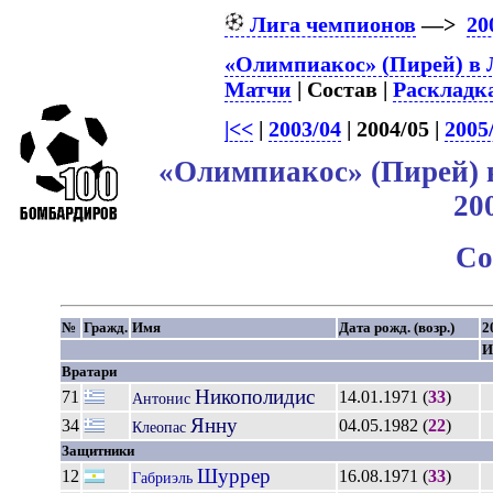
Лига чемпионов
—>
20
«Олимпиакос» (Пирей) в 
Матчи
| Состав |
Раскладк
|<<
|
2003/04
| 2004/05 |
2005
«Олимпиакос» (Пирей) 
20
Со
№
Гражд.
Имя
Дата рожд. (возр.)
2
И
Вратари
Никополидис
71
14.01.1971 (
33
)
Антонис
Янну
34
04.05.1982 (
22
)
Клеопас
Защитники
Шуррер
12
16.08.1971 (
33
)
Габриэль