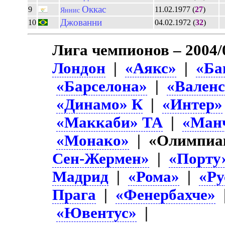
Оккас
9
11.02.1977 (
27
)
Яннис
Джованни
10
04.02.1972 (
32
)
Лига чемпионов – 2004/
Лондон
|
«Аякс»
|
«Ба
«Барселона»
|
«Вален
«Динамо» К
|
«Интер»
«Маккаби» ТА
|
«Ман
«Монако»
| «Олимпиа
Сен-Жермен»
|
«Порту
Мадрид
|
«Рома»
|
«Ру
Прага
|
«Фенербахче»
«Ювентус»
|