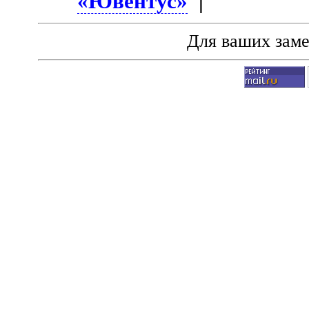
«Ювентус»
|
Для ваших зам