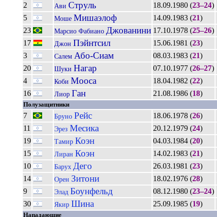
Струль
2
18.09.1980 (
23–24
)
Ави
Мишаэлоф
5
14.09.1983 (
21
)
Моше
Джованини
23
17.10.1978 (
25–26
)
Марсио Фабиано
Пэйнтсил
17
15.06.1981 (
23
)
Джон
Або-Сиам
3
08.03.1983 (
21
)
Салем
Нагар
20
07.10.1977 (
26–27
)
Шуки
Мооса
4
18.04.1982 (
22
)
Коби
Ган
16
21.08.1986 (
18
)
Лиор
Полузащитники
Рейс
7
18.06.1978 (
26
)
Бруно
Месика
11
20.12.1979 (
24
)
Эрез
Коэн
19
04.03.1984 (
20
)
Тамир
Коэн
15
14.02.1983 (
21
)
Лиран
Дего
10
26.03.1981 (
23
)
Барух
Зитони
14
18.02.1976 (
28
)
Орен
Боунфельд
9
08.12.1980 (
23–24
)
Элад
Шина
30
25.09.1985 (
19
)
Якир
Нападающие