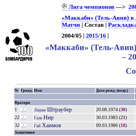
Лига чемпионов
—>
20
«Маккаби» (Тель-Авив) в
Матчи
| Состав |
Раскладк
2004/05 |
2015/16
|
«Маккаби» (Тель-Авив
– 2
Со
№
Гражд.
Имя
Дата рожд. (возр.)
Вратари
Штраубер
1
20.08.1974 (
30
)
Лиран
Нир
22
30.03.1983 (
21
)
Галь
Хаимов
32
09.03.1986 (
18
)
Гай
Защитники