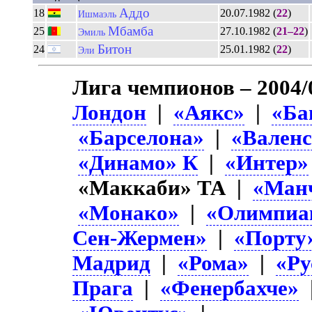
Аддо
18
20.07.1982 (
22
)
Ишмаэль
Мбамба
25
27.10.1982 (
21–22
)
Эмиль
Битон
24
25.01.1982 (
22
)
Эли
Лига чемпионов – 2004/
Лондон
|
«Аякс»
|
«Ба
«Барселона»
|
«Вален
«Динамо» К
|
«Интер»
«Маккаби» ТА |
«Ман
«Монако»
|
«Олимпиа
Сен-Жермен»
|
«Порту
Мадрид
|
«Рома»
|
«Ру
Прага
|
«Фенербахче»