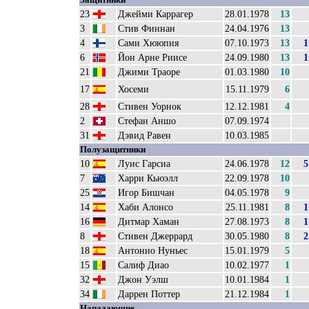
23
Джейми Каррагер
28.01.1978
13
3
Стив Финнан
24.04.1976
13
4
Сами Хююпия
07.10.1973
13
1
6
Йон Арне Риисе
24.09.1980
13
1
21
Джими Траоре
01.03.1980
10
17
Хосеми
15.11.1979
6
28
Стивен Уорнок
12.12.1981
4
2
Стефан Аншо
07.09.1974
31
Дэвид Равен
10.03.1985
Полузащитники
10
Луис Гарсиа
24.06.1978
12
5
7
Харри Кьюэлл
22.09.1978
10
25
Игор Бишчан
04.05.1978
9
14
Хаби Алонсо
25.11.1981
8
1
16
Дитмар Хаман
27.08.1973
8
1
8
Стивен Джеррард
30.05.1980
8
2
18
Антонио Нуньес
15.01.1979
5
15
Салиф Диао
10.02.1977
1
32
Джон Уэлш
10.01.1984
1
34
Даррен Поттер
21.12.1984
1
Нападающие