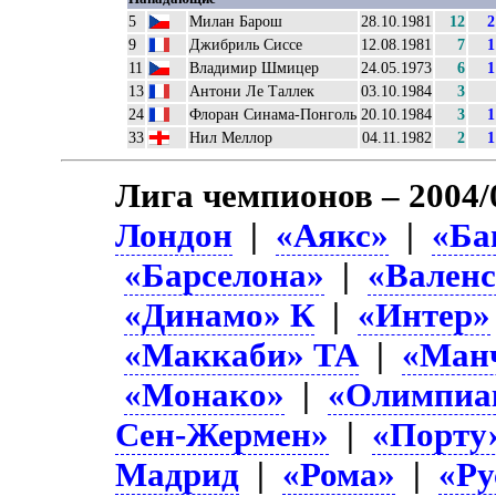
5
Милан Барош
28.10.1981
12
2
9
Джибриль Сиссе
12.08.1981
7
1
11
Владимир Шмицер
24.05.1973
6
1
13
Антони Ле Таллек
03.10.1984
3
24
Флоран Синама-Понголь
20.10.1984
3
1
33
Нил Меллор
04.11.1982
2
1
Лига чемпионов – 2004/
Лондон
|
«Аякс»
|
«Ба
«Барселона»
|
«Вален
«Динамо» К
|
«Интер»
«Маккаби» ТА
|
«Ман
«Монако»
|
«Олимпиа
Сен-Жермен»
|
«Порту
Мадрид
|
«Рома»
|
«Ру