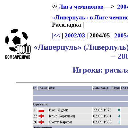
Лига чемпионов
—>
200
«Ливерпуль» в Лиге чемпи
Раскладка |
|<<
|
2002/03
| 2004/05 |
2005
«Ливерпуль» (Ливерпуль
– 20
Игроки: раскл
№
Гражд.
Имя
Дата рожд.
Игры
Голы
Вратари
1
Ежи Дудек
23.03.1973
8
22
Крис Кёрклэнд
02.05.1981
4
20
Скотт Карсон
03.09.1985
1
Защитники