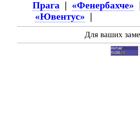
Прага
|
«Фенербахче»
«Ювентус»
|
Для ваших зам