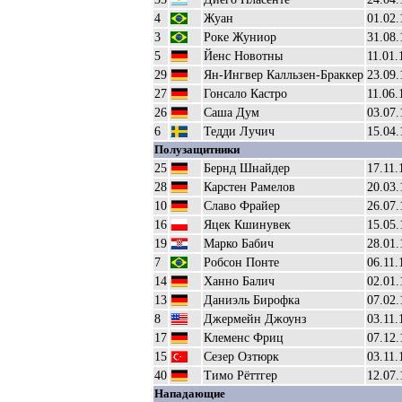
4
Жуан
01.02.
3
Роке Жуниор
31.08.
5
Йенс Новотны
11.01.
29
Ян-Ингвер Калльзен-Браккер
23.09.
27
Гонсало Кастро
11.06.
26
Саша Дум
03.07.
6
Тедди Лучич
15.04.
Полузащитники
25
Бернд Шнайдер
17.11.
28
Карстен Рамелов
20.03.
10
Славо Фрайер
26.07.
16
Яцек Кшинувек
15.05.
19
Марко Бабич
28.01.
7
Робсон Понте
06.11.
14
Ханно Балич
02.01.
13
Даниэль Бирофка
07.02.
8
Джермейн Джоунз
03.11.
17
Клеменс Фриц
07.12.
15
Сезер Озтюрк
03.11.
40
Тимо Рёттгер
12.07.
Нападающие