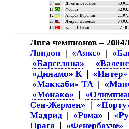
9
Димитр Бербатов
30.01.
11
Франса
02.03.
12
Андрей Воронин
21.07.
23
Лэндон Донован
04.03.
18
Кенан Шахин
27.10.
Лига чемпионов – 2004/
Лондон
|
«Аякс»
|
«Ба
«Барселона»
|
«Вален
«Динамо» К
|
«Интер»
«Маккаби» ТА
|
«Ман
«Монако»
|
«Олимпиа
Сен-Жермен»
|
«Порту
Мадрид
|
«Рома»
|
«Ру
Прага
|
«Фенербахче»