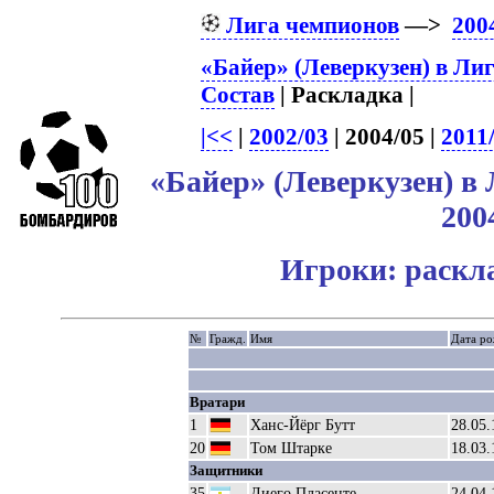
Лига чемпионов
—>
200
«Байер» (Леверкузен) в Ли
Состав
| Раскладка |
|<<
|
2002/03
| 2004/05 |
2011
«Байер» (Леверкузен) в
200
Игроки: раскл
№
Гражд.
Имя
Дата ро
Вратари
1
Ханс-Йёрг Бутт
28.05.
20
Том Штарке
18.03.
Защитники
35
Диего Пласенте
24.04.