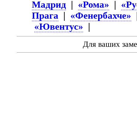
Мадрид
|
«Рома»
|
«Ру
Прага
|
«Фенербахче»
«Ювентус»
|
Для ваших зам