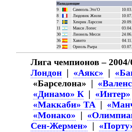
Нападающие
9
Самюэль Это'O
10.03
8
Людовик Жюли
10.07
7
Хенрик Ларссон
20.09
11
Макси Лопес
03.04
30
Лионель Месси
24.06
36
Хавито
04.11
29
Ориоль Рьера
03.07
Лига чемпионов – 2004/
Лондон
|
«Аякс»
|
«Ба
«Барселона» |
«Вален
«Динамо» К
|
«Интер»
«Маккаби» ТА
|
«Ман
«Монако»
|
«Олимпиа
Сен-Жермен»
|
«Порту