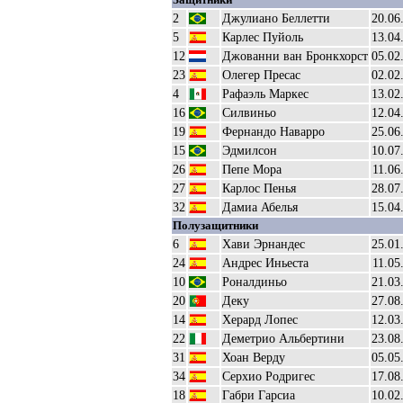
2
Джулиано Беллетти
20.06
5
Карлес Пуйоль
13.04
12
Джованни ван Бронкхорст
05.02
23
Олегер Пресас
02.02
4
Рафаэль Маркес
13.02
16
Силвиньо
12.04
19
Фернандо Наварро
25.06
15
Эдмилсон
10.07
26
Пепе Мора
11.06
27
Карлос Пенья
28.07
32
Дамиа Абелья
15.04
Полузащитники
6
Хави Эрнандес
25.01
24
Андрес Иньеста
11.05
10
Роналдиньо
21.03
20
Деку
27.08
14
Херард Лопес
12.03
22
Деметрио Альбертини
23.08
31
Хоан Верду
05.05
34
Серхио Родригес
17.08
18
Габри Гарсиа
10.02