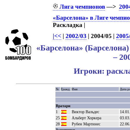
Лига чемпионов
—>
200
«Барселона» в Лиге чемпи
Раскладка |
|<<
|
2002/03
| 2004/05 |
2005
«Барселона» (Барселона
– 20
Игроки: раскл
№
Гражд.
Имя
Дата р
Вратари
1
Виктор Вальдес
14.01
25
Альберт Хоркера
03.03
28
Рубен Мартинес
22.06
Защитники