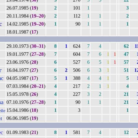
26.07.1985 (
19
)
2
101
1
3
20.11.1984 (
19–20
)
2
112
1
1
2
с
14.02.1985 (
19–20
)
1
90
1
1
1
18.01.1987 (
17
)
29.10.1973 (
30–31
)
8
1
624
7
4
62
1
19.01.1977 (
27–28
)
7
604
7
6
1
1
47
23.06.1976 (
28
)
6
527
6
5
1
1
57
г
16.04.1977 (
27
)
6
2
506
6
3
1
51
1
ас
04.05.1987 (
17
)
5
1
388
4
4
1
5
07.03.1984 (
20–21
)
4
217
2
1
1
4
15.05.1978 (
26
)
4
227
3
2
21
ва
07.10.1976 (
27–28
)
1
90
1
1
21
15.04.1986 (
18
)
1
3
1
ейе
н
06.06.1985 (
19
)
ес
01.09.1983 (
21
)
8
1
581
7
4
12