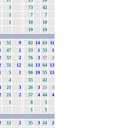
3
73
42
2
7
7
1
18
18
19
19
1
51
9
82
14
63
11
1
47
1
53
1
53
1
2
57
2
76
3
57
2
2
51
12
64
13
64
13
1
5
1
98
19
55
13
4
55
42
3
21
3
26
3
21
3
2
21
2
57
4
44
4
1
8
5
1
1
2
12
2
35
3
24
2