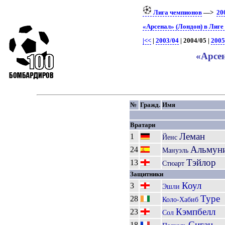
Лига чемпионов
—>
20
«Арсенал» (Лондон) в Лиге
|<<
|
2003/04
| 2004/05 |
2005
«Арсе
№
Гражд.
Имя
Вратари
Леман
1
Йенс
Альмун
24
Мануэль
Тэйлор
13
Стюарт
Защитники
Коул
3
Эшли
Туре
28
Коло-Хабиб
Кэмпбелл
23
Сол
Сиган
18