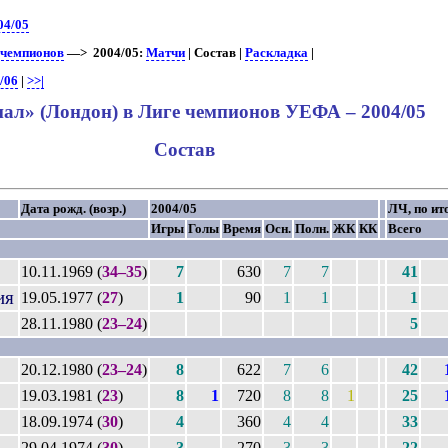
04/05
 чемпионов
—> 2004/05:
Матчи
| Состав |
Раскладка
|
/06
|
>>|
нал» (Лондон) в Лиге чемпионов УЕФА – 2004/05
Состав
Дата рожд. (возр.)
2004/05
ЛЧ, по ит
Игры
Голы
Время
Осн.
Полн.
ЖК
КК
Всего
10.11.1969 (
34–35
)
7
630
7
7
41
ия
19.05.1977 (
27
)
1
90
1
1
1
28.11.1980 (
23–24
)
5
20.12.1980 (
23–24
)
8
622
7
6
42
19.03.1981 (
23
)
8
1
720
8
8
1
25
18.09.1974 (
30
)
4
360
4
4
33
29.04.1974 (
30
)
3
270
3
3
22