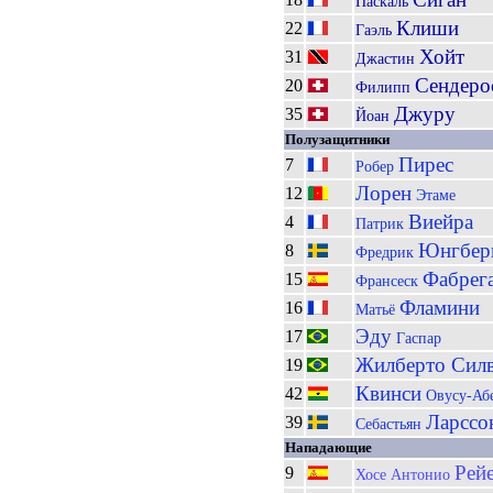
Паскаль
Клиши
22
Гаэль
Хойт
31
Джастин
Сендеро
20
Филипп
Джуру
35
Йоан
Полузащитники
Пирес
7
Робер
Лорен
12
Этаме
Виейра
4
Патрик
Юнгбер
8
Фредрик
Фабрег
15
Франсеск
Фламини
16
Матьё
Эду
17
Гаспар
Жилберто Сил
19
Квинси
42
Овусу-Аб
Ларссо
39
Себастьян
Нападающие
Рей
9
Хосе Антонио