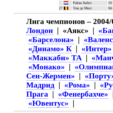
Райан Бабел
19.
27
Том де Мюл
04.
Лига чемпионов – 2004/
Лондон
| «Аякс» |
«Ба
«Барселона»
|
«Вален
«Динамо» К
|
«Интер»
«Маккаби» ТА
|
«Ман
«Монако»
|
«Олимпиа
Сен-Жермен»
|
«Порту
Мадрид
|
«Рома»
|
«Ру
Прага
|
«Фенербахче»
«Ювентус»
|