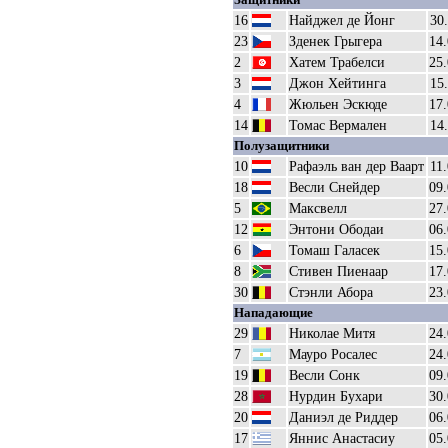
16
Найджел де Йонг
30
23
Зденек Грыгера
14.
2
Хатем Трабелси
25.
3
Джон Хейтинга
15
4
Жюльен Эскюде
17.
14
Томас Вермален
14
Полузащитники
10
Рафаэль ван дер Ваарт
11
18
Весли Снейдер
09.
5
Максвелл
27.
12
Энтони Ободаи
06.
6
Томаш Галасек
15.
8
Стивен Пиенаар
17.
30
Стэнли Абора
23.
Нападающие
29
Николае Митя
24.
7
Мауро Росалес
24.
19
Весли Сонк
09.
28
Нурдин Бухари
30.
20
Даниэл де Риддер
06.
17
Яннис Анастасиу
05.