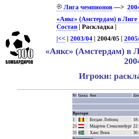
Лига чемпионов
—>
200
«Аякс» (Амстердам) в Лиге
Состав
| Раскладка |
|<<
|
2003/04
| 2004/05 |
2005
«Аякс» (Амстердам) в 
200
Игроки: раскл
№
Гражд.
Имя
Дат
Вратари
1
Богдан Лобонц
18.
21
Маартен Стекеленбург
22.
31
Ханс Вонк
30.
Защитники