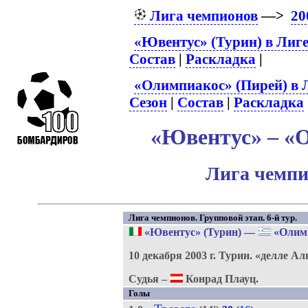
Лига чемпионов
—>
20
«Ювентус» (Турин) в Лиг
Состав
|
Раскладка
|
«Олимпиакос» (Пирей) в 
Сезон
|
Состав
|
Раскладка
«Ювентус» – «О
Лига чемпи
Лига чемпионов. Групповой этап. 6-й тур.
«Ювентус» (Турин)
—
«Олимп
10 декабря 2003 г.
Турин.
«делле Ал
Судья –
Конрад Плауц.
Голы