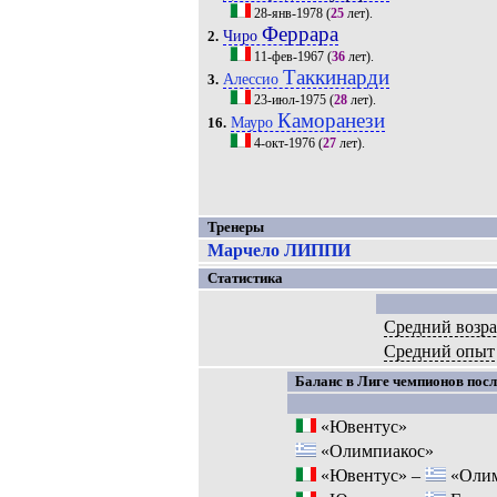
28-янв-1978
(
25
лет).
Феррара
Чиро
2.
11-фев-1967
(
36
лет).
Таккинарди
Алессио
3.
23-июл-1975
(
28
лет).
Каморанези
Мауро
16.
4-окт-1976
(
27
лет).
Тренеры
Марчело ЛИППИ
Статистика
Средний возра
Средний опыт
Баланс в Лиге чемпионов посл
«Ювентус»
«Олимпиакос»
«Ювентус» –
«Олим