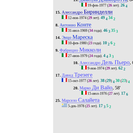
26
19-фев-1977
(
26
лет).
4
Биринделли
Алессандро
15.
49
34
12-ноя-1974
(
29
лет).
4
2
Конте
Антонио
8.
46
35
31-июл-1969
(
34
года).
3
3
Мареска
Энцо
14.
10
6
10-фев-1980
(
23
года).
2
2
Микколи
Фабрицио
9.
4
3
27-июн-1979
(
24
года).
4
3
Дель Пьеро
, 
Алессандро
10.
62
9-ноя-1974
(
29
лет).
2
Трезеге
Давид
17.
38
29
30
23
15-окт-1977
(
26
лет).
(
)
(
)
4
4
Ди Вайо
, 58'
Марко
20.
17
15-июл-1976
(
27
лет).
6
Салайета
Марсело
25.
17
5
5-дек-1978
(
25
лет).
3
2