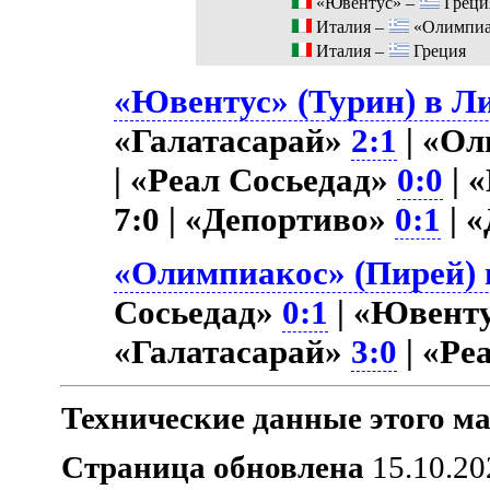
«Ювентус» –
Греци
Италия –
«Олимпиа
Италия –
Греция
«Ювентус» (Турин) в Ли
«Галатасарай»
2:1
| «О
| «Реал Сосьедад»
0:0
| 
7:0 | «Депортиво»
0:1
| 
«Олимпиакос» (Пирей) в
Сосьедад»
0:1
| «Ювент
«Галатасарай»
3:0
| «Ре
Технические данные этого ма
Страница обновлена
15.10.20