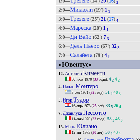
Трезеге
1:0—
(14')
20
(
16
)
3
Микколи
2:0—
(19')
1
1
Трезеге
3:0—
(25')
21
(
17
)
4
Мареска
4:0—
(28')
1
1
Ди Вайо
5:0—
(62')
7
3
Дель Пьеро
6:0—
(67')
32
3
Салайета
7:0—
(79')
4
1
«Ювентус»
Кименти
Антонио
12.
4
4
30-июн-1970
(
33
года).
2
2
Монтеро
Паоло
4.
51
48
3-сен-1971
(
32
года).
4
3
Тудор
Игор
5.
33
26
16-апр-1978
(
25
лет).
5
4
Пессотто
Джанлука
7.
58
46
11-авг-1970
(
33
года).
3
3
Юлиано
Марк
13.
50
43
12-авг-1973
(
30
лет).
4
4
Дзамбротта
, 8
Джанлука
19.