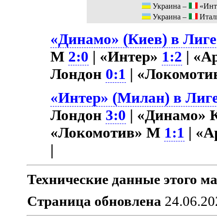
Украина –
«Инт
Украина –
Итал
«Динамо» (Киев) в Лиге
М
2:0
| «Интер»
1:2
| «А
Лондон
0:1
| «Локомот
«Интер» (Милан) в Лиге
Лондон
3:0
| «Динамо» 
«Локомотив» М
1:1
| «А
|
Технические данные этого ма
Страница обновлена
24.06.20