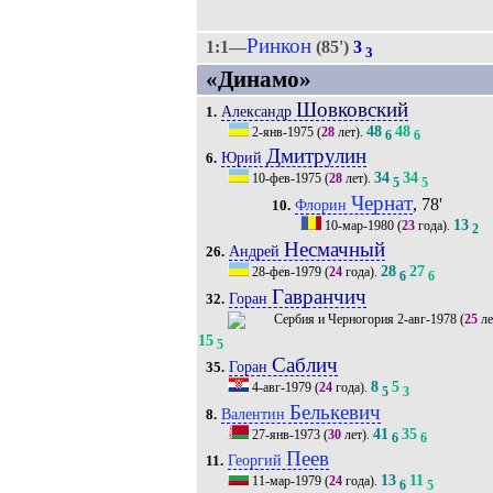
Ринкон
1:1—
(85')
3
3
«Динамо»
Шовковский
Александр
1.
48
48
2-янв-1975
(
28
лет).
6
6
Дмитрулин
Юрий
6.
34
34
10-фев-1975
(
28
лет).
5
5
Чернат
, 78'
Флорин
10.
13
10-мар-1980
(
23
года).
2
Несмачный
Андрей
26.
28
27
28-фев-1979
(
24
года).
6
6
Гавранчич
Горан
32.
2-авг-1978
(
25
ле
15
5
Саблич
Горан
35.
8
5
4-авг-1979
(
24
года).
5
3
Белькевич
Валентин
8.
41
35
27-янв-1973
(
30
лет).
6
6
Пеев
Георгий
11.
13
11
11-мар-1979
(
24
года).
6
5