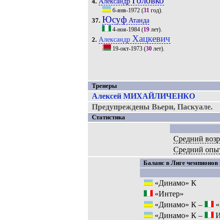
Головко
Александр
4.
6-янв-1972
(
31
год).
Юсуф
Атанда
37.
4-ноя-1984
(
19
лет).
Хацкевич
Александр
2.
19-окт-1973
(
30
лет).
Тренеры
Алексей МИХАЙЛИЧЕНКО
Предупреждены Вьери, Паскуале.
Статистика
Средний возр
Средний опы
Баланс в Лиге чемпионов 
«Динамо» К
«Интер»
«Динамо» К –
«
«Динамо» К –
И