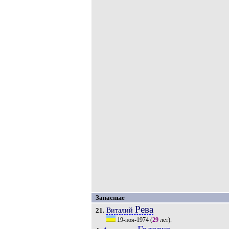
Запасные
Рева
Виталий
21.
19-ноя-1974
(
29
лет).