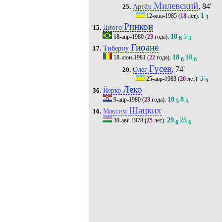
Милевский
, 84'
Артём
25.
1
12-янв-1985
(
18
лет).
1
Ринкон
Диого
15.
10
5
18-апр-1980
(
23
года).
6
3
Гиоане
Тибериу
17.
18
18
18-июн-1981
(
22
года).
6
6
Гусев
, 74'
Олег
20.
5
25-апр-1983
(
20
лет).
5
Леко
Йерко
36.
10
8
9-апр-1980
(
23
года).
5
5
Шацких
Максим
16.
29
25
30-авг-1978
(
25
лет).
6
6