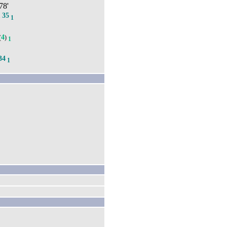
 78'
35
.
1
4
(
)
1
34
1