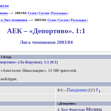
003/04
ионов
—> 2003/04:
Сезон
|
Состав
|
Раскладка
|
 в Лиге чемпионов
—> 2003/04:
Сезон
|
Состав
|
Раскладка
|
АЕК – «Депортиво». 1:1
Лига чемпионов 2003/04
1-й тур.
портиво» (Ла-Корунья)
. 1:1 (0:1)
.
«Апостолос Николаидис».
13 500 зрителей.
акКёрри.
Пандиани
0:1—
(12')
7
1
«Депортиво»
Молина
Хосе Франсиско
1.