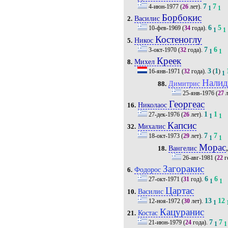
7
7
4-июн-1977
(
26
лет).
1
1
Борбокис
Василис
2.
6
5
10-фев-1969
(
34
года).
1
1
Костеноглу
Никос
5.
7
6
3-окт-1970
(
32
года).
1
1
Креек
Михел
8.
3
1
16-янв-1971
(
32
года).
(
)
1
Налид
Димитрис
88.
25-янв-1976
(
27
л
Георгеас
Николаос
16.
1
1
27-дек-1976
(
26
лет).
1
1
Капсис
Михалис
32.
7
7
18-окт-1973
(
29
лет).
1
1
Морас
Вангелис
18.
26-авг-1981
(
22
г
Загоракис
Фодорос
6.
6
6
27-окт-1971
(
31
год).
1
1
Цартас
Василис
10.
13
12
12-ноя-1972
(
30
лет).
1
Кацуранис
Костас
21.
7
7
21-июн-1979
(
24
года).
1
1