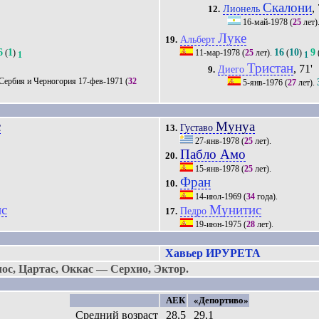
Скалони
,
Лионель
12.
16-май-1978
(
25
лет)
Луке
Альберт
19.
6
1
16
10
9
(
)
11-мар-1978
(
25
лет).
(
)
1
1
Тристан
, 71'
Диего
9.
17-фев-1971
(
32
5-янв-1976
(
27
лет).
с
Мунуа
Густаво
13.
27-янв-1978
(
25
лет).
Пабло Амо
20.
15-янв-1978
(
25
лет).
Фран
10.
14-июл-1969
(
34
года).
ис
Мунитис
Педро
17.
19-июн-1975
(
28
лет).
Хавьер ИРУРЕТА
с, Цартас, Оккас — Серхио, Эктор.
АЕК
«Депортиво»
Средний возраст
28,5
29,1