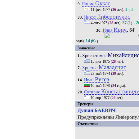
Оккас
Яннис
9.
1
1
11-фев-1977
(
26
лет).
1
1
Либеропулос
Никос
33.
27
1
2
4-авг-1975
(
28
лет).
(
)
1
Ивич
, 64'
Илия
30.
14
6
года).
(
)
1
Запасные
Михайлиди
Хрисостомос
1.
15-янв-1975
(
28
лет).
Маладенис
Христос
7.
23-май-1974
(
29
лет).
Русев
Иван
14.
10-май-1979
(
24
года).
Константинид
Сотирис
20.
19-апр-1977
(
26
лет).
Тренеры
Душан БАЕВИЧ
Предупреждены Либеропуло
Статистика