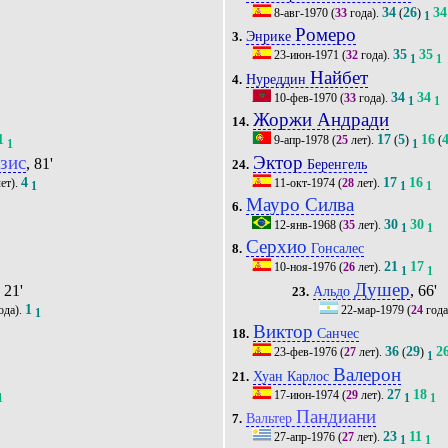
34
26
34
8-авг-1970
(
33
года).
(
)
1
Ромеро
Энрике
3.
35
35
23-июн-1971
(
32
года).
1
1
Найбет
Нуреддин
4.
34
34
10-фев-1970
(
33
года).
1
1
Жоржи Андради
14.
1
17
5
16
9-апр-1978
(
25
лет).
(
)
(
1
1
зис
Эктор
, 81'
Беренгель
24.
4
17
16
ет).
11-окт-1974
(
28
лет).
1
1
1
Мауро Силва
6.
30
30
12-янв-1968
(
35
лет).
1
1
Серхио
Гонсалес
8.
21
17
10-ноя-1976
(
26
лет).
1
1
Душер
, 21'
, 66'
Альдо
23.
1
ода).
22-мар-1979
(
24
года
1
Виктор
Санчес
18.
36
29
2
23-фев-1976
(
27
лет).
(
)
1
Валерон
Хуан Карлос
21.
27
18
17-июн-1974
(
29
лет).
1
1
1
Пандиани
Вальтер
7.
23
11
27-апр-1976
(
27
лет).
1
1