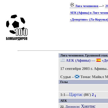
Лига чемпионов
—>
2
АЕК (Афины) в Лиге чемп
«Депортиво» (Ла-Корунья)
Лига чемпионов. Групповой этап. 
АЕК (Афины)
—
«Де
17 сентября 2003 г.
Афины
Судья –
Томас Майкл М
Голы
Цартас
1:1—
(86')
2
1
АЕК
Хиотис
Дионисис
22.