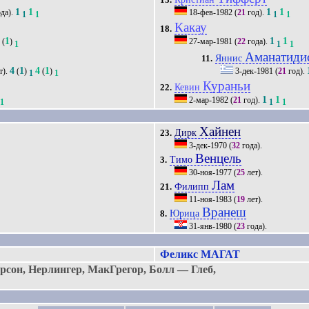
1
1
1
1
да).
18-фев-1982
(
21
год).
1
1
1
1
Какау
18.
5
1
1
1
(
)
27-мар-1981
(
22
года).
1
1
1
Аманатиди
Яннис
11.
4
1
4
1
т).
(
)
(
)
3-дек-1981
(
21
год).
1
1
Кураньи
Кевин
22.
1
1
2-мар-1982
(
21
год).
1
1
1
Хайнен
Дирк
23.
3-дек-1970
(
32
года).
Венцель
Тимо
3.
30-ноя-1977
(
25
лет).
Лам
Филипп
21.
11-ноя-1983
(
19
лет).
Вранеш
Юрица
8.
31-янв-1980
(
23
года).
Феликс МАГАТ
сон, Нерлингер, МакГрегор, Болл — Глеб,