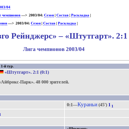
003/04
е чемпионов
—> 2003/04:
Сезон
|
Состав
|
Раскладка
|
онов
—> 2003/04:
Сезон
|
Состав
|
Раскладка
|
зго Рейнджерс» – «Штутгарт». 2:1
Лига чемпионов 2003/04
1-й тур.
«Штутгарт»
. 2:1 (0:1)
«Айброкс-Парк».
48 000 зрителей.
Кураньи
0:1—
(45')
1
1
1
«Штутгарт»