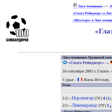
Лига чемпионов
—>
2
«Глазго Рейнджерс» в Лиг
«Штутгарт» в Лиге чемпи
«Гла
Лига чемпионов. Групповой этап. 
«Глазго Рейнджерс»
—
16 сентября 2003 г.
Глазго.
Судья –
Жиль Вессьер.
Голы
Нерлингер
1:1—
(74')
4
(
1
)
Лёвенкрандс
2:1—
(79')
1
1
«Глазго Рейнджерс»