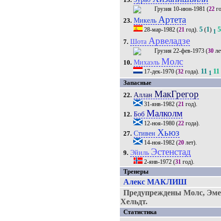
10-июн-1981
(
22
го
Артета
Микель
23.
5
1
28-мар-1982
(
21
год).
(
)
1
Арвеладзе
Шота
7.
22-фев-1973
(
30
ле
Молс
Михаэль
10.
11
11
17-дек-1970
(
32
года).
1
Запасные
МакГрегор
Аллан
22.
31-янв-1982
(
21
год).
Малколм
Боб
12.
12-ноя-1980
(
22
года).
Хьюз
Стивен
27.
14-ноя-1982
(
20
лет).
Эстенстад
Эйиль
9.
2-янв-1972
(
31
год).
Тренеры
Алекс МАКЛИШ
Предупреждены Молс, Эмер
Хельдт.
Статистика