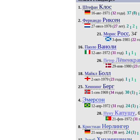
Клос
Штефан
1.
37
8
16-авг-1971
(
32
года).
(
)
1
Риксен
Фернандо
2.
2
2
27-июл-1976
(
27
лет).
1
1
Росс
, 34'
Морис
21.
3-фев-1981
(
22
го
Ваноли
Паоло
16.
1
1
12-авг-1972
(
31
год).
1
1
Лёвенкра
Петер
26.
29-янв-1980
(
23
г
Болл
Майкл
18.
1
1
2-окт-1979
(
23
года).
1
1
Берг
Хеннинг
25.
30
1
1-сен-1969
(
34
года).
(
)
1
Эмерсон
4.
24
1
12-апр-1972
(
31
год).
(
)
1
Капушу
, 
Нуну
20.
21-фев-1972
(
31
г
Нерлингер
Кристиан
8.
24
1
21-мар-1973
(
30
лет).
(
)
1
Хизанишвили
Зураб
15.