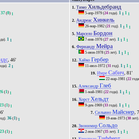
Хильдебранд
Тимо
1.
37
8
1
1
(
)
5-апр-1979
(
24
года).
1
1
1
Хинкель
Андреас
2.
1
1
26-мар-1982
(
21
год).
1
1
Бордон
Марсело
5.
1
1
1
да).
7-янв-1976
(
27
лет).
1
1
1
Мейра
Фернанду
6.
1
1
5-июн-1978
(
25
лет).
1
1
ндс
Гербер
, 46'
Хайко
12.
2
1
1
ода).
11-июл-1972
(
31
год).
1
1
1
Сабич
, 81'
Имре
19.
22-мар-1981
(
22
года
Глеб
Александр
15.
26
1
1
1
(
)
1-май-1981
(
22
года).
1
1
1
Хельдт
Хорст
16.
23
1
1
1
(
)
9-дек-1969
(
33
года).
1
1
1
Майснер
66'
, 
Сильвио
7.
36
1
од).
(
)
19-янв-1973
(
30
лет)
1
Сольдо
Звонимир
20.
23
1
1
1
(
)
2-ноя-1967
(
35
лет).
1
1
1
Тифферт
Кристиан
13.