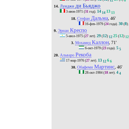
12
8
ди Бьяджо
Луиджи
14.
14
13
3-июн-1971
(
31
год).
14
13
Дальма
, 46'
Стефан
18.
30
8
16-фев-1979
(
24
года).
(
)
Креспо
Эрнан
9.
29
12
25
12
5-июл-1975
(
27
лет).
(
)
(
)
12
12
Каллон
, 71'
Мохамед
3.
5
6-окт-1979
(
23
года).
5
Рекоба
Альваро
20.
13
6
17-мар-1976
(
27
лет).
12
6
Мартинс
, 46'
Обафеми
30.
4
28-окт-1984
(
18
лет).
4