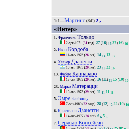
Мартинс
1:1—
(84')
2
2
«Интер»
Тольдо
Франческо
1.
27
16
27
16
2-дек-1971
(
31
год).
(
)
(
)
16
16
Кордоба
Иван
2.
14
13
11-авг-1976
(
26
лет).
14
13
Дзанетти
Хавьер
4.
23
22
10-авг-1973
(
29
лет).
16
16
Каннаваро
Фабио
13.
16
11
15
10
13-сен-1973
(
29
лет).
(
)
(
)
11
10
Матерацци
Марко
23.
11
11
19-авг-1973
(
29
лет).
11
11
Эмре
Белёзоглу
5.
28
12
22
10
7-сен-1980
(
22
года).
(
)
(
)
12
10
Дзанетти
Кристиано
6.
6
5
14-апр-1977
(
26
лет).
6
5
Сержью Консейсан
7.
32
12
25
8
15-ноя-1974
(
28
лет).
(
)
(
)