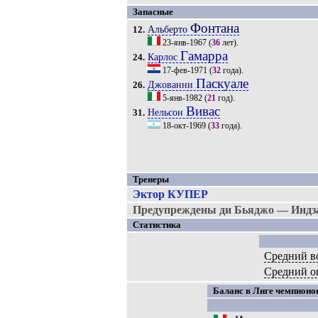
Запасные
Фонтана
Альберто
12.
23-янв-1967
(
36
лет).
Гамарра
Карлос
24.
17-фев-1971
(
32
года).
Паскуале
Джованни
26.
5-янв-1982
(
21
год).
Вивас
Нельсон
31.
18-окт-1969
(
33
года).
Тренеры
Эктор КУПЕР
Предупреждены ди Бьяджо — Индзаг
Статистика
Средний в
Средний о
Баланс в Лиге чемпионов