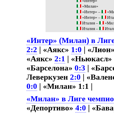
«Интер»
«Милан»
«Интер» –
«Ми
«Интер» –
Ита
Италия –
«Мил
Италия –
Итал
«Интер» (Милан) в Лиге
2:2
| «Аякс»
1:0
| «Лион
«Аякс»
2:1
| «Ньюкасл
«Барселона»
0:3
| «Бар
Леверкузен
2:0
| «Вале
0:0
| «Милан» 1:1 |
«Милан» в Лиге чемпион
«Депортиво»
4:0
| «Бав