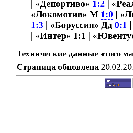
| «Депортиво»
1:2
| «Ре
«Локомотив» М
1:0
| «
1:3
| «Боруссия» Дд
0:1
|
| «Интер» 1:1 | «Ювент
Технические данные этого ма
Страница обновлена
20.02.20