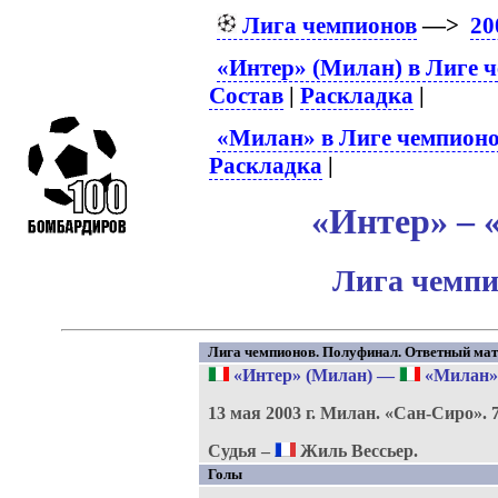
Лига чемпионов
—>
20
«Интер» (Милан) в Лиге 
Состав
|
Раскладка
|
«Милан» в Лиге чемпион
Раскладка
|
«Интер» – 
Лига чемпи
Лига чемпионов. Полуфинал. Ответный мат
«Интер» (Милан)
—
«Милан»
13 мая 2003 г.
Милан.
«Сан-Сиро».
Судья –
Жиль Вессьер.
Голы