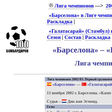
Лига чемпионов
—>
20
«Барселона» в Лиге чемп
Раскладка
|
«Галатасарай» (Стамбул) 
Сезон
|
Состав
|
Раскладка
«Барселона» – «
Лига чемпи
Лига чемпионов 2002/03. Первый групповой 
«Барселона»
—
«Галатасарай
13 ноября 2002 г.
Барселона.
«Камп 
Судья –
Дик ван Эгмонд.
Голы