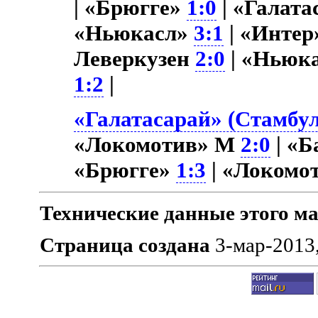
| «Брюгге»
1:0
| «Галат
«Ньюкасл»
3:1
| «Инте
Леверкузен
2:0
| «Ньюк
1:2
|
«Галатасарай» (Стамбул
«Локомотив» М
2:0
| «Б
«Брюгге»
1:3
| «Локомо
Технические данные этого ма
Страница создана
3-мар-2013