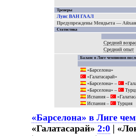
Тренеры
Луис ВАН ГААЛ
Предупреждены Мендьета — Айхан
Статистика
Средний возра
Средний опыт
Баланс в Лиге чемпионов после
«Барселона»
«Галатасарай»
«Барселона» –
«Гала
«Барселона» –
Турц
Испания –
«Галатас
Испания –
Турция
«Барселона» в Лиге чем
«Галатасарай»
2:0
| «Л