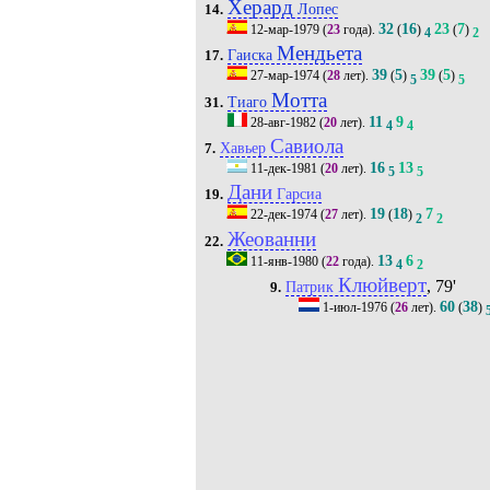
Херард
Лопес
14.
32
16
23
7
12-мар-1979
(
23
года).
(
)
(
)
4
2
Мендьета
Гаиска
17.
39
5
39
5
27-мар-1974
(
28
лет).
(
)
(
)
5
5
Мотта
Тиаго
31.
11
9
28-авг-1982
(
20
лет).
4
4
Савиола
Хавьер
7.
16
13
11-дек-1981
(
20
лет).
5
5
Дани
Гарсиа
19.
19
18
7
22-дек-1974
(
27
лет).
(
)
2
2
Жеованни
22.
13
6
11-янв-1980
(
22
года).
4
2
Клюйверт
, 79'
Патрик
9.
60
38
1-июл-1976
(
26
лет).
(
)