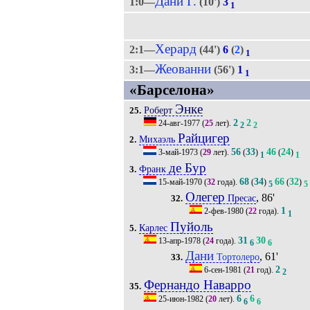
Дани Г.
1:0—
(10')
3
1
Херард
2:1—
(44')
6
(
2
)
1
Жеованни
3:1—
(56')
1
1
«Барселона»
Энке
Роберт
25.
2
2
24-авг-1977
(
25
лет).
2
2
Райцигер
Михаэль
2.
56
33
46
24
3-май-1973
(
29
лет).
(
)
(
)
1
1
де Бур
Франк
3.
68
34
66
32
15-май-1970
(
32
года).
(
)
(
)
5
5
Олегер
, 86'
Пресас
32.
1
2-фев-1980
(
22
года).
1
Пуйоль
Карлес
5.
31
30
13-апр-1978
(
24
года).
6
6
Дани
, 61'
Тортолеро
33.
2
6-сен-1981
(
21
год).
2
Фернандо Наварро
35.
6
6
25-июн-1982
(
20
лет).
6
6