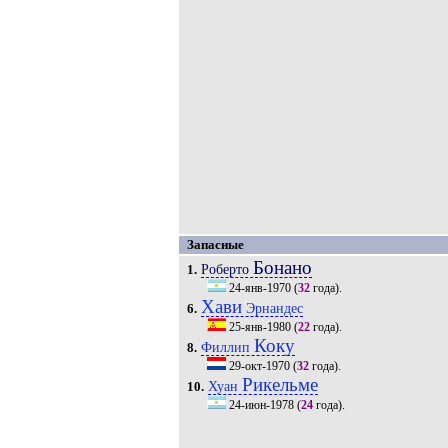
Запасные
Бонано
Роберто
1.
24-янв-1970
(
32
года).
Хави
Эрнандес
6.
25-янв-1980
(
22
года).
Коку
Филлип
8.
29-окт-1970
(
32
года).
Рикельме
Хуан
10.
24-июн-1978
(
24
года).