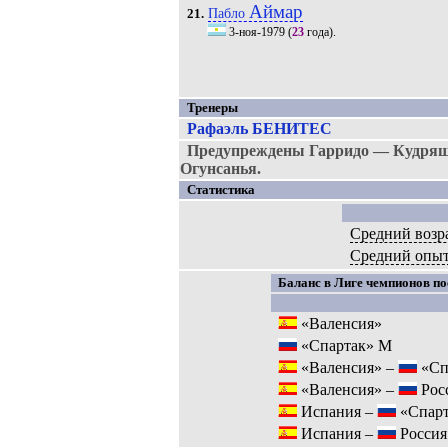
Аймар
Пабло
21.
3-ноя-1979
(
23
года).
Тренеры
Рафаэль БЕНИТЕС
Предупреждены Гарридо — Кудряшо
Огунсанья.
Статистика
Средний возр
Средний опы
Баланс в Лиге чемпионов пос
«Валенсия»
«Спартак» М
«Валенсия» –
«Сп
«Валенсия» –
Рос
Испания –
«Спарт
Испания –
Россия