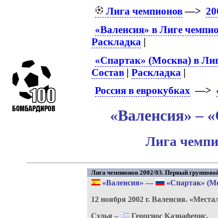
Лига чемпионов
—>
20
«Валенсия» в Лиге чемпи
Раскладка
|
«Спартак» (Москва) в Ли
Состав
|
Раскладка
|
Россия в еврокубках
—>
«Валенсия» – «
Лига чемпи
Лига чемпионов 2002/03. Первый групповой 
«Валенсия»
—
«Спартак» (М
12 ноября 2002 г.
Валенсия.
«Места
Судья –
Георгиос Казнаферис.