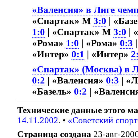
«Валенсия» в Лиге чемп
«Спартак» М
3:0
| «Баз
1:0
| «Спартак» М
3:0
| 
«Рома»
1:0
| «Рома»
0:3
«Интер»
0:1
| «Интер»
2
«Спартак» (Москва) в Л
0:2
| «Валенсия»
0:3
| «
«Базель»
0:2
| «Валенси
Технические данные этого ма
14.11.2002
. •
«Советский спорт
Страница создана
23-авг-200