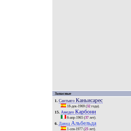
Запасные
Каньисарес
Сантьяго
1.
18-дек-1969
(
32
года).
Карбони
Амедео
15.
6-апр-1965
(
37
лет).
Альбельда
Давид
6.
1-сен-1977
(
25
лет).