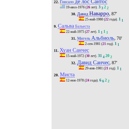
де лос Сантос
Гонсало
22.
3
2
19-июл-1976
(
26
лет).
3
2
Наварро
, 87'
Давид
30.
1
25-май-1980
(
22
года).
1
Сальва
Бальеста
9.
1
1
22-май-1975
(
27
лет).
1
1
Альбиоль
, 70'
Мигель
31.
1
2-сен-1981
(
21
год).
1
Хуан Санчес
11.
31
20
15-май-1972
(
30
лет).
4
2
Давид Санчес
, 87'
32.
1
29-янв-1981
(
21
год).
1
Миста
20.
6
2
12-ноя-1978
(
24
года).
6
2