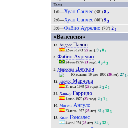
Голы
Хуан Санчес
1:0—
(38')
8
2
Хуан Санчес
2:0—
(46')
9
3
Фабио Аурелио
3:0—
(78')
2
2
«Валенсия»
Палоп
Андрес
13.
9
8
22-окт-1973
(
29
лет).
1
1
Фабио Аурелио
3.
4
4
24-сен-1979
(
23
года).
3
3
Джукич
Мирослав
5.
27
19-фев-1966
(
36
лет).
1
Марчена
Карлос
12.
3
2
31-июл-1979
(
23
года).
3
2
Гарридо
Хавьер
24.
2
1
1-июл-1979
(
23
года).
2
1
Ангуло
Мигель
10.
31
18
23-июн-1977
(
25
лет).
6
3
Гонсалес
Кили
18.
32
32
4-авг-1974
(
28
лет).
3
3